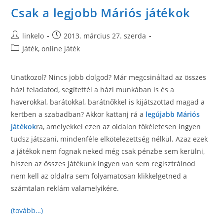
Csak a legjobb Máriós játékok
Post
Post
linkelo
2013. március 27. szerda
author:
published:
Post
Játék, online játék
category:
Unatkozol? Nincs jobb dolgod? Már megcsináltad az összes
házi feladatod, segítettél a házi munkában is és a
haverokkal, barátokkal, barátnőkkel is kijátszottad magad a
kertben a szabadban? Akkor kattanj rá a
legújabb Máriós
játékok
ra, amelyekkel ezen az oldalon tökéletesen ingyen
tudsz játszani, mindenféle elkötelezettség nélkül. Azaz ezek
a játékok nem fognak neked még csak pénzbe sem kerülni,
hiszen az összes játékunk ingyen van sem regisztrálnod
nem kell az oldalra sem folyamatosan klikkelgetned a
számtalan reklám valamelyikére.
(tovább…)