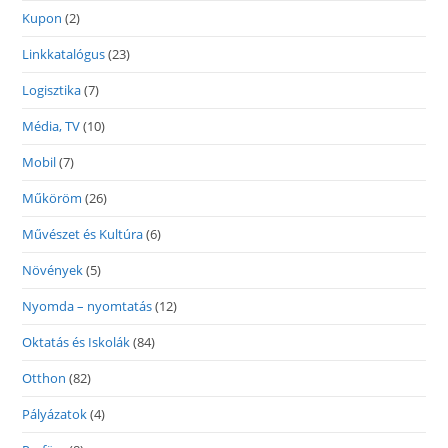
Kupon
(2)
Linkkatalógus
(23)
Logisztika
(7)
Média, TV
(10)
Mobil
(7)
Műköröm
(26)
Művészet és Kultúra
(6)
Növények
(5)
Nyomda – nyomtatás
(12)
Oktatás és Iskolák
(84)
Otthon
(82)
Pályázatok
(4)