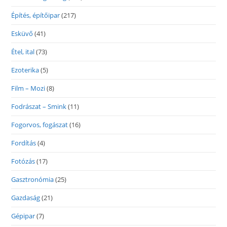
Építés, építőipar
(217)
Esküvő
(41)
Étel, ital
(73)
Ezoterika
(5)
Film – Mozi
(8)
Fodrászat – Smink
(11)
Fogorvos, fogászat
(16)
Fordítás
(4)
Fotózás
(17)
Gasztronómia
(25)
Gazdaság
(21)
Gépipar
(7)