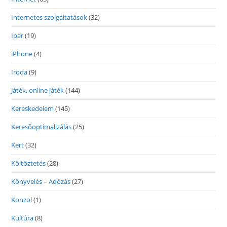
Internetes szolgáltatások
(32)
Ipar
(19)
iPhone
(4)
Iroda
(9)
Játék, online játék
(144)
Kereskedelem
(145)
Keresőoptimalizálás
(25)
Kert
(32)
Költöztetés
(28)
Könyvelés – Adózás
(27)
Konzol
(1)
Kultúra
(8)