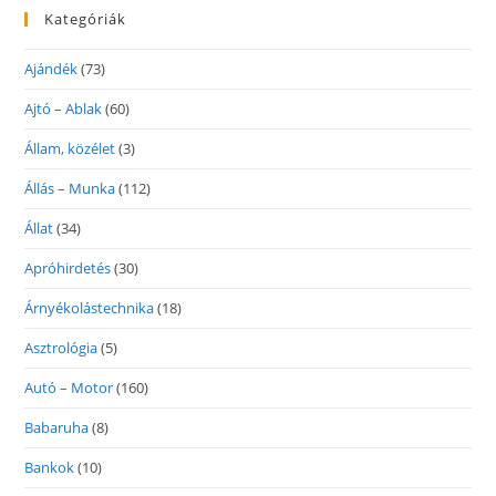
Kategóriák
Ajándék
(73)
Ajtó – Ablak
(60)
Állam, közélet
(3)
Állás – Munka
(112)
Állat
(34)
Apróhirdetés
(30)
Árnyékolástechnika
(18)
Asztrológia
(5)
Autó – Motor
(160)
Babaruha
(8)
Bankok
(10)