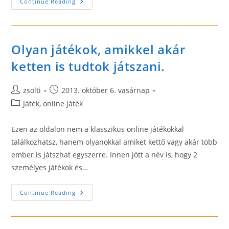
Társasjátékok
Continue Reading
És
Családi
Játékok
Olyan játékok, amikkel akár
ketten is tudtok játszani.
Post
Post
zsolti
2013. október 6. vasárnap
author:
published:
Post
Játék, online játék
category:
Ezen az oldalon nem a klasszikus online játékokkal
találkozhatsz, hanem olyanokkal amiket kettő vagy akár több
ember is játszhat egyszerre. Innen jött a név is, hogy 2
személyes játékok és…
Olyan
Continue Reading
Játékok,
Amikkel
Akár
Ketten
Is