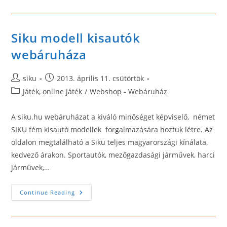
Ingyen
Játékok
Itt!
Siku modell kisautók
webáruháza
Post
Post
siku
2013. április 11. csütörtök
author:
published:
Post
Játék, online játék
/
Webshop - Webáruház
category:
A siku.hu webáruházat a kiváló minőséget képviselő, német
SIKU fém kisautó modellek forgalmazására hoztuk létre. Az
oldalon megtalálható a Siku teljes magyarországi kínálata,
kedvező árakon. Sportautók, mezőgazdasági járművek, harci
járművek,…
Siku
Continue Reading
Modell
Kisautók
Webáruháza