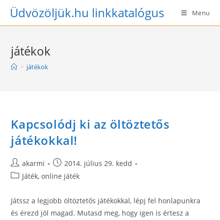
Skip
Üdvözöljük.hu linkkatalógus
Menu
to
content
játékok
>
játékok
Kapcsolódj ki az öltöztetős
játékokkal!
Post
Post
akarmi
2014. július 29. kedd
author:
published:
Post
Játék, online játék
category:
Játssz a legjobb öltöztetős játékokkal, lépj fel honlapunkra
és érezd jól magad. Mutasd meg, hogy igen is értesz a