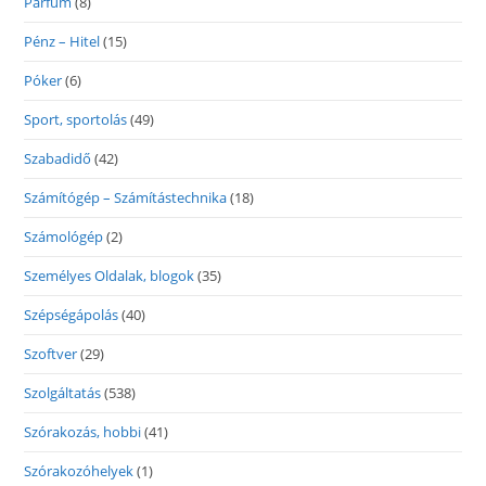
Parfüm
(8)
Pénz – Hitel
(15)
Póker
(6)
Sport, sportolás
(49)
Szabadidő
(42)
Számítógép – Számítástechnika
(18)
Számológép
(2)
Személyes Oldalak, blogok
(35)
Szépségápolás
(40)
Szoftver
(29)
Szolgáltatás
(538)
Szórakozás, hobbi
(41)
Szórakozóhelyek
(1)