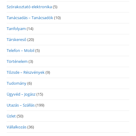
Szórakoztató elektronika
(5)
Tanácsadás – Tanácsadók
(10)
Tanfolyam
(14)
Társkereső
(20)
Telefon – Mobil
(5)
Történelem
(3)
Tőzsde – Részvények
(9)
Tudomány
(6)
Ügyvéd – Jogász
(15)
Utazás – Szállás
(199)
Üzlet
(50)
Vállalkozás
(36)