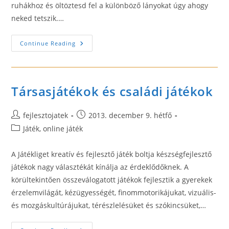
ruhákhoz és öltöztesd fel a különböző lányokat úgy ahogy
neked tetszik.…
Kapcsolódj
Continue Reading
Ki
Az
Öltöztetős
Játékokkal!
Társasjátékok és családi játékok
Post
Post
fejlesztojatek
2013. december 9. hétfő
author:
published:
Post
Játék, online játék
category:
A Játékliget kreatív és fejlesztő játék boltja készségfejlesztő
játékok nagy választékát kínálja az érdeklődőknek. A
körültekintően összeválogatott játékok fejlesztik a gyerekek
érzelemvilágát, kézügyességét, finommotorikájukat, vizuális-
és mozgáskultúrájukat, térészlelésüket és szókincsüket,…