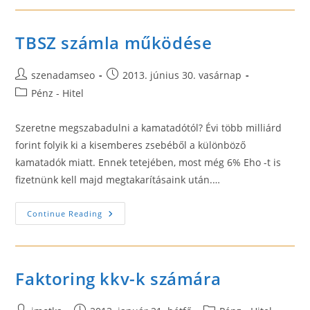
Típusok
A
Concorde
Oldalán
TBSZ számla működése
Post
Post
szenadamseo
2013. június 30. vasárnap
author:
published:
Post
Pénz - Hitel
category:
Szeretne megszabadulni a kamatadótól? Évi több milliárd
forint folyik ki a kisemberes zsebéből a különböző
kamatadók miatt. Ennek tetejében, most még 6% Eho -t is
fizetnünk kell majd megtakarításaink után.…
TBSZ
Continue Reading
Számla
Működése
Faktoring kkv-k számára