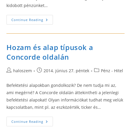
kidobott pénzünket…
Hogyan
Continue Reading
Hat
Az
Emberre
A
Szegénység?
Milyen
Hozam és alap típusok a
Szintjei
Vannak?
Concorde oldalán
Post
Post
Post
haloszem
2014. június 27. péntek
Pénz - Hitel
author:
published:
category:
Befektetési alapokban gondolkozik? De nem tudja mi az,
ami megérné? A Concorde oldalán áttekintheti a jelenlegi
befektetési alapokat! Olyan információkat tudhat meg velük
kapcsolatban, mint pl. az eszközérték, ticker és…
Hozam
Continue Reading
És
Alap