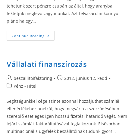
tehetünk szert pénzre csupán az által, hogy aranyba
fektetjük meglévő vagyonunkat. Azt felvásárolni könnyű
pláne ha egy…
Tudnivalók
Continue Reading
Az
Arany
Árfolyamról
Vállalati finanszírozás
Post
Post
beszallitoifaktoring
2012. június 12. kedd
author:
published:
Post
Pénz - Hitel
category:
Segítségünkkel cége szinte azonnal hozzájuthat számlái
ellenértékéhez anélkül, hogy megvárja a szerződésében
szereplő esetleges igen hosszú fizetési határidő végét. Nem
lejárt számlák faktoráltatásával foglalkozunk. Elsősorban
multinacionális ügyfelek beszállítóinak tudunk gyors…