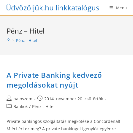
Skip
Üdvözöljük.hu linkkatalógus
Menu
to
content
Pénz – Hitel
>
Pénz – Hitel
A Private Banking kedvező
megoldásokat nyújt
Post
Post
haloszem
2014. november 20. csütörtök
author:
published:
Post
Bankok
/
Pénz - Hitel
category:
Private bankingos szolgáltatás megkötése a Concordenál!
Miért éri ez meg? A private bankinget igénylők egyénre