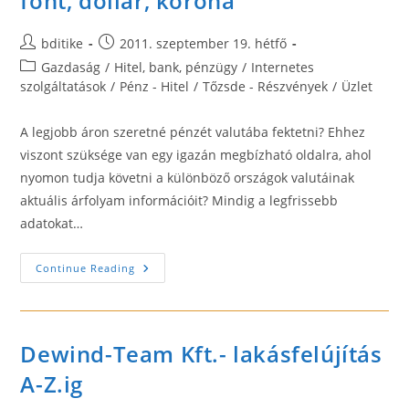
font, dollár, korona
Post
Post
bditike
2011. szeptember 19. hétfő
author:
published:
Post
Gazdaság
/
Hitel, bank, pénzügy
/
Internetes
category:
szolgáltatások
/
Pénz - Hitel
/
Tőzsde - Részvények
/
Üzlet
A legjobb áron szeretné pénzét valutába fektetni? Ehhez
viszont szüksége van egy igazán megbízható oldalra, ahol
nyomon tudja követni a különböző országok valutáinak
aktuális árfolyam információit? Mindig a legfrissebb
adatokat…
Valuta
Continue Reading
Árfolyamok
–
Euró,
Frank,
Font,
Dollár,
Dewind-Team Kft.- lakásfelújítás
Korona
A-Z.ig