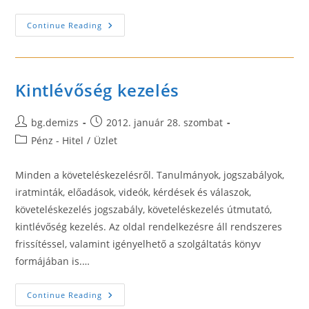
Vállalati
Continue Reading
Finanszírozás
Kintlévőség kezelés
Post
Post
bg.demizs
2012. január 28. szombat
author:
published:
Post
Pénz - Hitel
/
Üzlet
category:
Minden a követeléskezelésről. Tanulmányok, jogszabályok,
iratminták, előadások, videók, kérdések és válaszok,
követeléskezelés jogszabály, követeléskezelés útmutató,
kintlévőség kezelés. Az oldal rendelkezésre áll rendszeres
frissítéssel, valamint igényelhető a szolgáltatás könyv
formájában is.…
Kintlévőség
Continue Reading
Kezelés