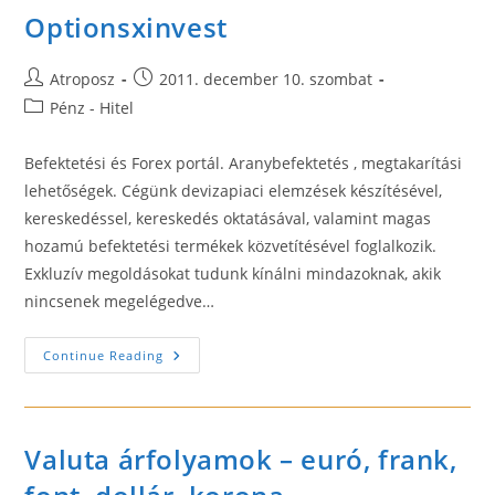
Optionsxinvest
Post
Post
Atroposz
2011. december 10. szombat
author:
published:
Post
Pénz - Hitel
category:
Befektetési és Forex portál. Aranybefektetés , megtakarítási
lehetőségek. Cégünk devizapiaci elemzések készítésével,
kereskedéssel, kereskedés oktatásával, valamint magas
hozamú befektetési termékek közvetítésével foglalkozik.
Exkluzív megoldásokat tudunk kínálni mindazoknak, akik
nincsenek megelégedve…
Optionsxinvest
Continue Reading
Valuta árfolyamok – euró, frank,