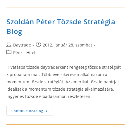
Szoldán Péter Tőzsde Stratégia
Blog
Post
Post
Daytrade
2012. január 28. szombat
author:
published:
Post
Pénz - Hitel
category:
Hivatásos tőzsde daytraderként rengeteg tőzsde stratégiát
kipróbáltam már. Több éve sikeresen alkalmazom a
momentum tőzsde stratégiát. Az amerikai tőzsde papírjai
ideálisak a momentum tőzsde stratégia alkalmazására.
Ingyenes tőzsde előadásaimon részletesen…
Szoldán
Continue Reading
Péter
Tőzsde
Stratégia
Blog