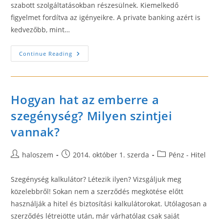
szabott szolgáltatásokban részesülnek. Kiemelkedő
figyelmet fordítva az igényeikre. A private banking azért is
kedvezőbb, mint…
A
Continue Reading
Private
Banking
Kedvező
Megoldásokat
Nyújt
Hogyan hat az emberre a
szegénység? Milyen szintjei
vannak?
Post
Post
Post
haloszem
2014. október 1. szerda
Pénz - Hitel
author:
published:
category:
Szegénység kalkulátor? Létezik ilyen? Vizsgáljuk meg
közelebbről! Sokan nem a szerződés megkötése előtt
használják a hitel és biztosítási kalkulátorokat. Utólagosan a
szerződés létrejötte után, már várhatólag csak saját