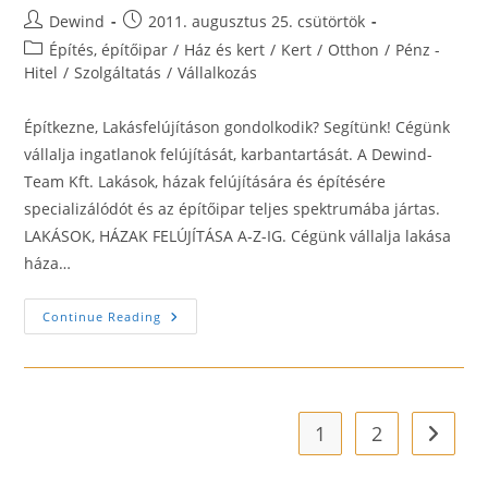
Post
Post
Dewind
2011. augusztus 25. csütörtök
author:
published:
Post
Építés, építőipar
/
Ház és kert
/
Kert
/
Otthon
/
Pénz -
category:
Hitel
/
Szolgáltatás
/
Vállalkozás
Építkezne, Lakásfelújításon gondolkodik? Segítünk! Cégünk
vállalja ingatlanok felújítását, karbantartását. A Dewind-
Team Kft. Lakások, házak felújítására és építésére
specializálódót és az építőipar teljes spektrumába jártas.
LAKÁSOK, HÁZAK FELÚJÍTÁSA A-Z-IG. Cégünk vállalja lakása
háza…
Dewind-
Continue Reading
Team
Kft.-
Lakásfelújítás
A-
Z.ig
1
2
Go to t