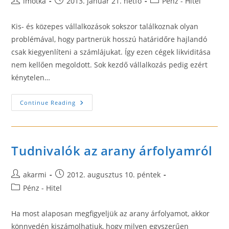
Post
Post
Post
imotka
2013. január 21. hétfő
Pénz - Hitel
author:
published:
category:
Kis- és közepes vállalkozások sokszor találkoznak olyan
problémával, hogy partnerük hosszú határidőre hajlandó
csak kiegyenlíteni a számlájukat. Így ezen cégek likviditása
nem kellően megoldott. Sok kezdő vállalkozás pedig ezért
kénytelen…
Faktoring
Continue Reading
Kkv-
K
Számára
Tudnivalók az arany árfolyamról
Post
Post
akarmi
2012. augusztus 10. péntek
author:
published:
Post
Pénz - Hitel
category:
Ha most alaposan megfigyeljük az arany árfolyamot, akkor
könnyedén kiszámolhatjuk, hogy milyen egyszerűen