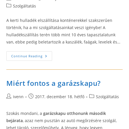
author:
published:
Post
Szolgáltatás
category:
A kerti hulladék elszállítása konténerekkel szakszerűen
történik, ha a mi szolgáltatásainkat veszi igénybe! A
hulladékszállítás terén több mint 10 éves tapasztalatunk
van, ebbe pedig beletartozik a kaszálék, faágak, levelek és…
Gyakori
Continue Reading
Kérdések
A
Zöldhulladék
Elszállításáról
Miért fontos a garázskapu?
Post
Post
Post
ivenn
2017. december 18. hétfő
Szolgáltatás
author:
published:
category:
Szokás mondani, a
garázskapu otthonunk második
bejárata
, azaz nem pusztán az autó megőrzésére szolgál,
lehet tároló, szerelőműhely. A lényeg, hogy legyen