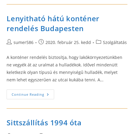
Nagytarcsa,
Kerepes
Lenyitható hátú konténer
rendelés Budapesten
Post
Post
Post
sumer586
2020. február 25. kedd
Szolgáltatás
author:
published:
category:
A konténer rendelés biztosítja, hogy lakókörnyezetünkben
ne vegyék át az uralmat a hulladékok. Idővel mindenütt
keletkezik olyan típusú és mennyiségű hulladék, melyet
nem lehet egyszerűen az utcai kukába tenni. A…
Lenyitható
Continue Reading
Hátú
Konténer
Rendelés
Budapesten
Sittszállítás 1994 óta