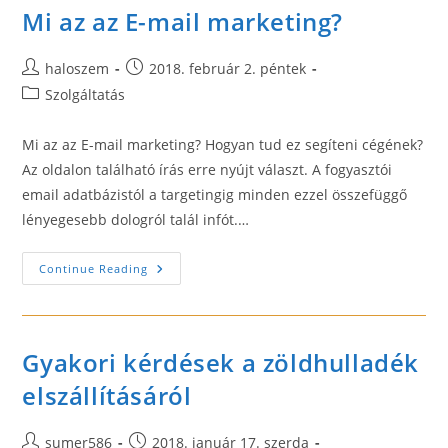
Mi az az E-mail marketing?
Post
Post
haloszem
2018. február 2. péntek
author:
published:
Post
Szolgáltatás
category:
Mi az az E-mail marketing? Hogyan tud ez segíteni cégének?
Az oldalon található írás erre nyújt választ. A fogyasztói
email adatbázistól a targetingig minden ezzel összefüggő
lényegesebb dologról talál infót.…
Mi
Continue Reading
Az
Az
E-
Mail
Marketing?
Gyakori kérdések a zöldhulladék
elszállításáról
Post
Post
sumer586
2018. január 17. szerda