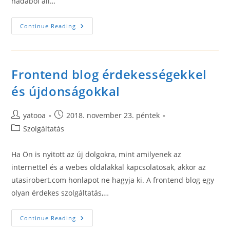
hadából áll…
Budapesten
Continue Reading
Konténer
Árak
És
Rendelés
Frontend blog érdekességekkel
és újdonságokkal
Post
Post
yatooa
2018. november 23. péntek
author:
published:
Post
Szolgáltatás
category:
Ha Ön is nyitott az új dolgokra, mint amilyenek az
internettel és a webes oldalakkal kapcsolatosak, akkor az
utasirobert.com honlapot ne hagyja ki. A frontend blog egy
olyan érdekes szolgáltatás,…
Frontend
Continue Reading
Blog