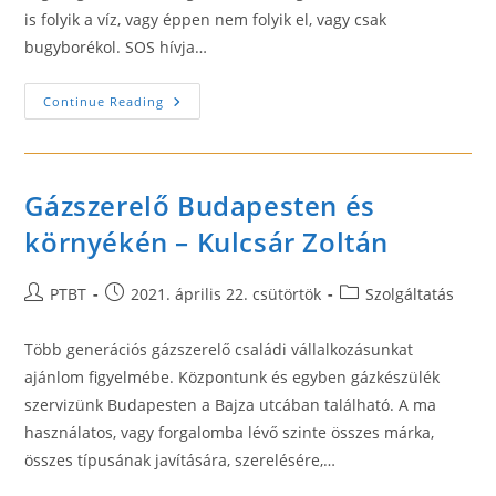
is folyik a víz, vagy éppen nem folyik el, vagy csak
bugyborékol. SOS hívja…
Ha,
Continue Reading
Profi
Vízszerelőre
Van
Szüksége
–
Vízszerelő
Gázszerelő Budapesten és
Gyorsszolgálat
környékén – Kulcsár Zoltán
Post
Post
Post
PTBT
2021. április 22. csütörtök
Szolgáltatás
author:
published:
category:
Több generációs gázszerelő családi vállalkozásunkat
ajánlom figyelmébe. Központunk és egyben gázkészülék
szervizünk Budapesten a Bajza utcában található. A ma
használatos, vagy forgalomba lévő szinte összes márka,
összes típusának javítására, szerelésére,…