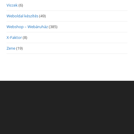
Viccek
(6)
Weboldal készítés
(49)
Webshop – Webáruház
(385)
X-Faktor
(8)
Zene
(19)