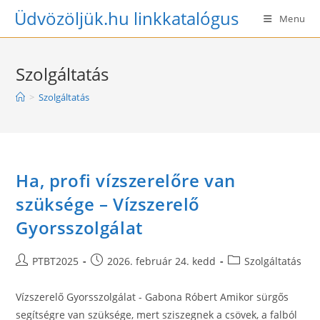
Skip
Üdvözöljük.hu linkkatalógus
Menu
to
content
Szolgáltatás
>
Szolgáltatás
Ha, profi vízszerelőre van
szüksége – Vízszerelő
Gyorsszolgálat
Post
Post
Post
PTBT2025
2026. február 24. kedd
Szolgáltatás
author:
published:
category:
Vízszerelő Gyorsszolgálat - Gabona Róbert Amikor sürgős
segítségre van szüksége, mert sziszegnek a csövek, a falból