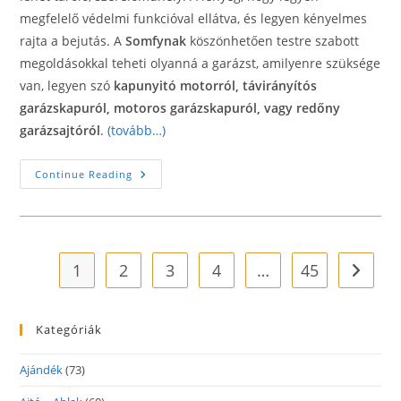
megfelelő védelmi funkcióval ellátva, és legyen kényelmes
rajta a bejutás. A
Somfynak
köszönhetően testre szabott
megoldásokkal teheti olyanná a garázst, amilyenre szüksége
van, legyen szó
kapunyitó motorról, távirányítós
garázskapuról, motoros garázskapuról, vagy redőny
garázsajtóról
.
(tovább…)
Miért
Continue Reading
Fontos
A
Garázskapu?
1
2
3
4
…
45
Go to t
Kategóriák
Ajándék
(73)