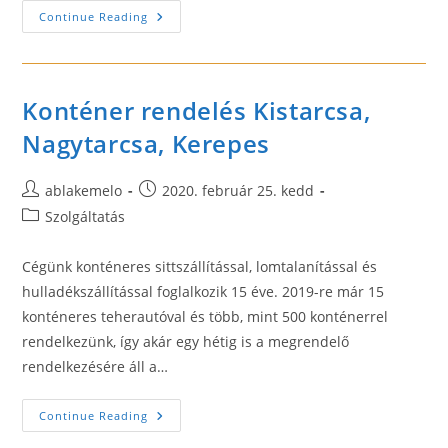
Gázszerelő
Continue Reading
Budapesten
És
Környékén
–
Kulcsár
Zoltán
Konténer rendelés Kistarcsa,
Nagytarcsa, Kerepes
Post
Post
ablakemelo
2020. február 25. kedd
author:
published:
Post
Szolgáltatás
category:
Cégünk konténeres sittszállítással, lomtalanítással és
hulladékszállítással foglalkozik 15 éve. 2019-re már 15
konténeres teherautóval és több, mint 500 konténerrel
rendelkezünk, így akár egy hétig is a megrendelő
rendelkezésére áll a…
Konténer
Continue Reading
Rendelés
Kistarcsa,