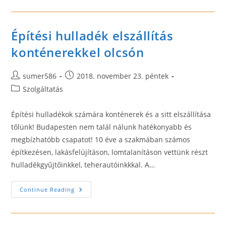
Érdekességekkel
És
Újdonságokkal
Építési hulladék elszállítás
konténerekkel olcsón
Post
Post
sumer586
2018. november 23. péntek
author:
published:
Post
Szolgáltatás
category:
Építési hulladékok számára konténerek és a sitt elszállítása
tőlünk! Budapesten nem talál nálunk hatékonyabb és
megbízhatóbb csapatot! 10 éve a szakmában számos
építkezésen, lakásfelújításon, lomtalanításon vettünk részt
hulladékgyűjtőinkkel, teherautóinkkkal. A…
Építési
Continue Reading
Hulladék
Elszállítás
Konténerekkel
Olcsón