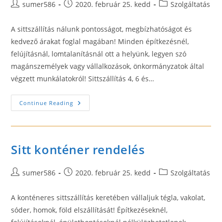
Post
Post
Post
sumer586
2020. február 25. kedd
Szolgáltatás
author:
published:
category:
A sittszállítás nálunk pontosságot, megbízhatóságot és
kedvező árakat foglal magában! Minden építkezésnél,
felújításnál, lomtalanításnál ott a helyünk, legyen szó
magánszemélyek vagy vállalkozások, önkormányzatok által
végzett munkálatokról! Sittszállítás 4, 6 és…
Sittszállítás
Continue Reading
1994
Óta
Sitt konténer rendelés
Post
Post
Post
sumer586
2020. február 25. kedd
Szolgáltatás
author:
published:
category:
A konténeres sittszállítás keretében vállaljuk tégla, vakolat,
sóder, homok, föld elszállítását! Építkezéseknél,