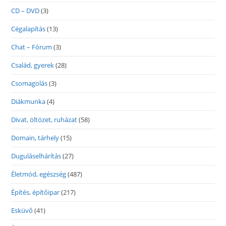
CD – DVD
(3)
Cégalapítás
(13)
Chat – Fórum
(3)
Család, gyerek
(28)
Csomagolás
(3)
Diákmunka
(4)
Divat, öltözet, ruházat
(58)
Domain, tárhely
(15)
Duguláselhárítás
(27)
Életmód, egészség
(487)
Építés, építőipar
(217)
Esküvő
(41)