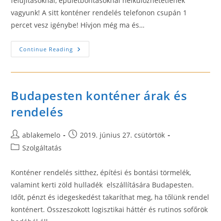
felújításoknál, épületbontásoknál nélkülözhetetlenek
vagyunk! A sitt konténer rendelés telefonon csupán 1
percet vesz igénybe! Hívjon még ma és…
Sitt
Continue Reading
Konténer
Rendelés
Budapesten konténer árak és
rendelés
Post
Post
ablakemelo
2019. június 27. csütörtök
author:
published:
Post
Szolgáltatás
category:
Konténer rendelés sitthez, építési és bontási törmelék,
valamint kerti zöld hulladék elszállítására Budapesten.
Időt, pénzt és idegeskedést takaríthat meg, ha tőlünk rendel
konténert. Összeszokott logisztikai háttér és rutinos sofőrök