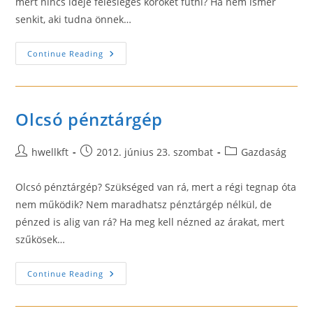
mert nincs ideje felesleges köröket futni? Ha nem ismer
senkit, aki tudna önnek…
Befektetési
Continue Reading
Arany
Olcsó pénztárgép
Post
Post
Post
hwellkft
2012. június 23. szombat
Gazdaság
author:
published:
category:
Olcsó pénztárgép? Szükséged van rá, mert a régi tegnap óta
nem működik? Nem maradhatsz pénztárgép nélkül, de
pénzed is alig van rá? Ha meg kell nézned az árakat, mert
szűkösek…
Olcsó
Continue Reading
Pénztárgép