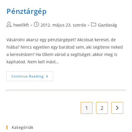
Pénztárgép
Post
Post
Post
hwellkft
2012. május 23. szerda
Gazdaság
author:
published:
category:
Vásárolni akarsz egy pénztárgépet? Akciósat keresel, de
hiába? Nincs egyetlen egy barátod sem, aki segítene neked
a keresésben? Ha tőlem várod a segítséget, akkor meg is
kaphatod. Nem kell mást…
Pénztárgép
Continue Reading
1
2
Go to t
Kategóriák