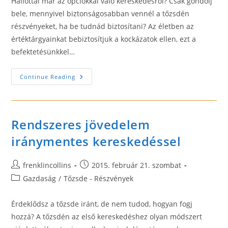
Hallottál már az opciókkal való kereskedésről? Csak gondolj
bele, mennyivel biztonságosabban vennél a tőzsdén
részvényeket, ha be tudnád biztosítani? Az életben az
értéktárgyainkat bebiztosítjuk a kockázatok ellen, ezt a
befektetésünkkel…
Tőzsdéből
Continue Reading
Milliomos
Opciókereskedéssel
Rendszeres jövedelem
iránymentes kereskedéssel
Post
Post
frenklincollins
2015. február 21. szombat
author:
published:
Post
Gazdaság
/
Tőzsde - Részvények
category:
Érdeklődsz a tőzsde iránt, de nem tudod, hogyan fogj
hozzá? A tőzsdén az első kereskedéshez olyan módszert