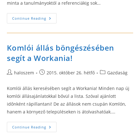
minta a tanulmányoktól a referenciákig sok…
Segítség
Continue Reading
Az
Önéletrajzod
Elkészítésében
Komlói állás böngészésében
segít a Workania!
Post
Post
Post
haloszem
2015. október 26. hétfő
Gazdaság
author:
published:
category:
Komlói állás keresésében segít a Workania! Minden nap új
komlói állásajánlatokkal bővül a lista. Szóval ajánlott
időnként rápillantani! De az állások nem csupán Komlón,
hanem a környező településeken is átolvashatóak.…
Komlói
Continue Reading
Állás
Böngészésében