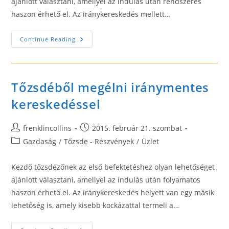
ajánlott választani, amellyel az indulás után rendszeres
haszon érhető el. Az iránykereskedés mellett…
Rendszeres
Continue Reading
Jövedelem
Iránymentes
Kereskedéssel
Tőzsdéből megélni iránymentes
kereskedéssel
Post
Post
frenklincollins
2015. február 21. szombat
author:
published:
Post
Gazdaság
/
Tőzsde - Részvények
/
Üzlet
category:
Kezdő tőzsdézőnek az első befektetéshez olyan lehetőséget
ajánlott választani, amellyel az indulás után folyamatos
haszon érhető el. Az iránykereskedés helyett van egy másik
lehetőség is, amely kisebb kockázattal termeli a…