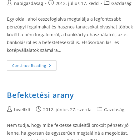
Post
Post
Post
napigazdasag
2012. július 17. kedd
Gazdaság
author:
published:
category:
Egy oldal, ahol összefoglalva megtalálja a legfontosabb
pénzügyi fogalmakat és hasznos tanácsokat olvashat többek
között a pénzforgalomról, a bankkártya-használatról, az e-
bankolásról és a befektetésekről is. Elsősorban kis- és
középvállalatok számára…
Pénzügyi
Continue Reading
Kisokos
–
Napi.hu
Befektetési arany
Post
Post
Post
hwellkft
2012. június 27. szerda
Gazdaság
author:
published:
category:
Nem tudja, hogy mibe fektesse szüleitől örökölt pénzét? Jó
lenne, ha gyorsan és egyszerűen megtalálná a megoldást,