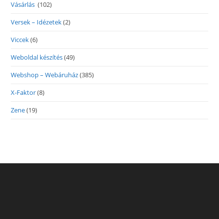
Vásárlás
(102)
Versek – Idézetek
(2)
Viccek
(6)
Weboldal készítés
(49)
Webshop – Webáruház
(385)
X-Faktor
(8)
Zene
(19)