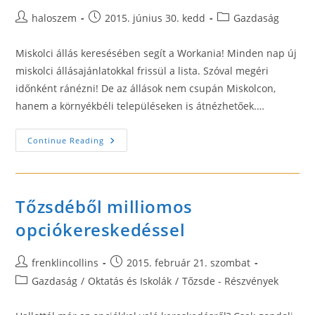
Post
Post
Post
haloszem
2015. június 30. kedd
Gazdaság
author:
published:
category:
Miskolci állás keresésében segít a Workania! Minden nap új
miskolci állásajánlatokkal frissül a lista. Szóval megéri
időnként ránézni! De az állások nem csupán Miskolcon,
hanem a környékbéli településeken is átnézhetőek.…
Takarító,
Continue Reading
Könyvtáros
Stb.
Állásajánlatok
Miskolcon
Tőzsdéből milliomos
opciókereskedéssel
Post
Post
frenklincollins
2015. február 21. szombat
author:
published:
Post
Gazdaság
/
Oktatás és Iskolák
/
Tőzsde - Részvények
category: