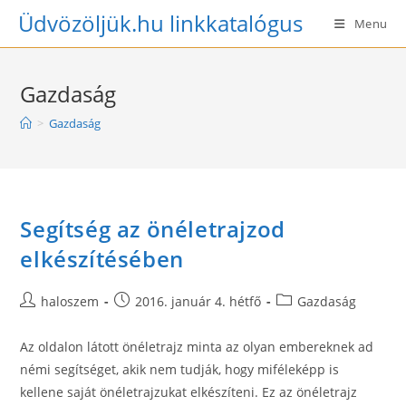
Skip
Üdvözöljük.hu linkkatalógus
Menu
to
content
Gazdaság
>
Gazdaság
Segítség az önéletrajzod
elkészítésében
Post
Post
Post
haloszem
2016. január 4. hétfő
Gazdaság
author:
published:
category:
Az oldalon látott önéletrajz minta az olyan embereknek ad
némi segítséget, akik nem tudják, hogy miféleképp is
kellene saját önéletrajzukat elkészíteni. Ez az önéletrajz