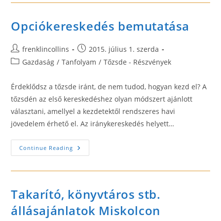
Segít
A
Workania!
Opciókereskedés bemutatása
Post
Post
frenklincollins
2015. július 1. szerda
author:
published:
Post
Gazdaság
/
Tanfolyam
/
Tőzsde - Részvények
category:
Érdeklődsz a tőzsde iránt, de nem tudod, hogyan kezd el? A
tőzsdén az első kereskedéshez olyan módszert ajánlott
választani, amellyel a kezdetektől rendszeres havi
jövedelem érhető el. Az iránykereskedés helyett…
Opciókereskedés
Continue Reading
Bemutatása
Takarító, könyvtáros stb.
állásajánlatok Miskolcon