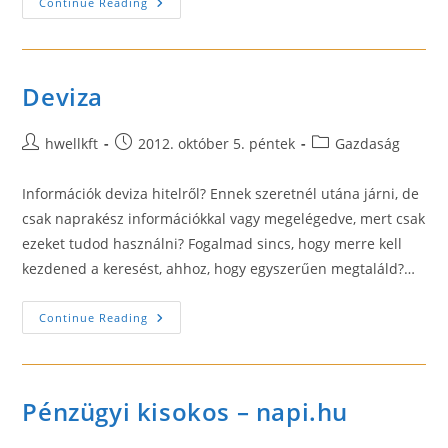
Tőzsdéből
Continue Reading
Megélni
Iránymentes
Kereskedéssel
Deviza
Post
Post
Post
hwellkft
2012. október 5. péntek
Gazdaság
author:
published:
category:
Információk deviza hitelről? Ennek szeretnél utána járni, de
csak naprakész információkkal vagy megelégedve, mert csak
ezeket tudod használni? Fogalmad sincs, hogy merre kell
kezdened a keresést, ahhoz, hogy egyszerűen megtaláld?…
Deviza
Continue Reading
Pénzügyi kisokos – napi.hu