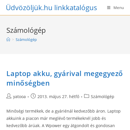
Skip
Üdvözöljük.hu linkkatalógus
Menu
to
content
Számológép
>
Számológép
Laptop akku, gyárival megegyező
minőségben
Post
Post
Post
yatooa
2013. május 27. hétfő
Számológép
author:
published:
category:
Minőségi termékek, de a gyáriénál kedvezőbb áron. Laptop
akkuink a piacon már meglévő termékeknél jobb és
kedvezőbb árúak. A Wpower egy átgondolt és gondosan