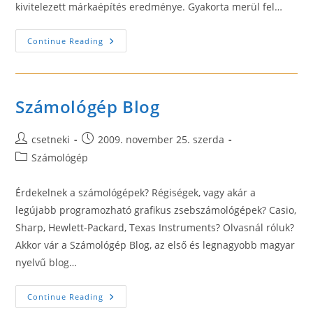
kivitelezett márkaépítés eredménye. Gyakorta merül fel…
Laptop
Continue Reading
Akku,
Gyárival
Megegyező
Minőségben
Számológép Blog
Post
Post
csetneki
2009. november 25. szerda
author:
published:
Post
Számológép
category:
Érdekelnek a számológépek? Régiségek, vagy akár a
legújabb programozható grafikus zsebszámológépek? Casio,
Sharp, Hewlett-Packard, Texas Instruments? Olvasnál róluk?
Akkor vár a Számológép Blog, az első és legnagyobb magyar
nyelvű blog…
Számológép
Continue Reading
Blog