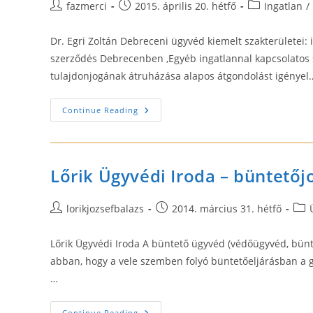
Post
Post
Post
fazmerci
2015. április 20. hétfő
Ingatlan
/
author:
published:
category:
Dr. Egri Zoltán Debreceni ügyvéd kiemelt szakterületei: 
szerződés Debrecenben ,Egyéb ingatlannal kapcsolatos sz
tulajdonjogának átruházása alapos átgondolást igényel
Ingatlan
Continue Reading
Adásvételi
Szerződés
Készítése
Debrecenben?
Lőrik Ügyvédi Iroda – büntetőj
Post
Post
Post
lorikjozsefbalazs
2014. március 31. hétfő
author:
published:
cate
Lőrik Ügyvédi Iroda A büntető ügyvéd (védőügyvéd, büntet
abban, hogy a vele szemben folyó büntetőeljárásban a gya
…
Lőrik
Continue Reading