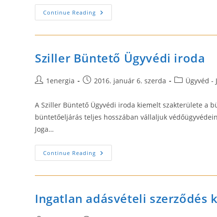
Biztonságos
Continue Reading
Ingatlan
Szerződés
Kikötésekkel
Sziller Büntető Ügyvédi iroda
Post
Post
Post
1energia
2016. január 6. szerda
Ügyvéd - 
author:
published:
category:
A Sziller Büntető Ügyvédi iroda kiemelt szakterülete a b
büntetőeljárás teljes hosszában vállaljuk védőügyvédein
Joga…
Sziller
Continue Reading
Büntető
Ügyvédi
Iroda
Ingatlan adásvételi szerződés