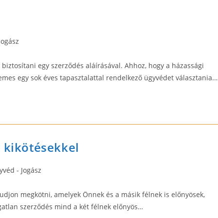
Jogász
biztosítani egy szerződés aláírásával. Ahhoz, hogy a házassági
mes egy sok éves tapasztalattal rendelkező ügyvédet választania.
 kikötésekkel
yvéd - Jogász
ry:
tudjon megkötni, amelyek Önnek és a másik félnek is előnyösek,
gatlan szerződés mind a két félnek előnyös…