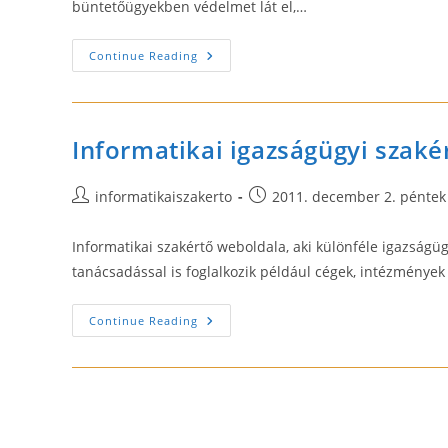
büntetőügyekben védelmet lát el,…
Megbízható
Continue Reading
Ügyvédi
Iroda
Székesfehérvár,
És
Budapest
Területén.
Informatikai igazságügyi szak
Post
Post
informatikaiszakerto
2011. december 2. péntek
author:
published:
Informatikai szakértő weboldala, aki különféle igazságügy
tanácsadással is foglalkozik például cégek, intézmények
Informatikai
Continue Reading
Igazságügyi
Szakértő,
Infokommunikációs
Jogász