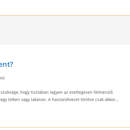
ent?
ász
 szüksége, hogy tisztában legyen az esetlegesen felmerülő
 egy telken vagy lakáson. A haszonélvezet törlése csak akkor…