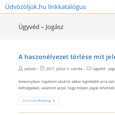
Skip
Üdvözöljük.hu linkkatalógus
to
content
Ügyvéd – Jogász
A haszonélvezet törlése mit jel
Post
Post
Post
yatooa
2017. július 5. szerda
Ügyvéd - Jog
author:
published:
category:
Amennyiben ingatlant vásárol, akkor leginkább arra van
költségekkel, valamint azzal, hogy milyen jogok lehetnek
A
Continue Reading
Haszonélvezet
Törlése
Mit
Jelent?