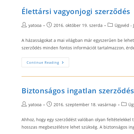
Élettársi vagyonjogi szerződés
Post
Post
Post
yatooa
2016. október 19. szerda
Ügyvéd - 
author:
published:
category:
A házasságokat a mai világban már egyszerűen be lehet 
szerződés minden fontos információt tartalmazzon, érde
Élettársi
Continue Reading
Vagyonjogi
Szerződés
Biztonságos ingatlan szerződés
Post
Post
Post
yatooa
2016. szeptember 18. vasárnap
Üg
author:
published:
catego
Ahhoz, hogy egy szerződést valóban olyan feltételekkel 
hosszas megbeszélésre lehet szükség. A biztonságos in