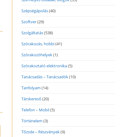
Szépségápolás
(40)
Szoftver
(29)
Szolgáltatás
(538)
Szórakozás, hobbi
(41)
Szórakozóhelyek
(1)
Szórakoztató elektronika
(5)
Tanácsadás – Tanácsadók
(10)
Tanfolyam
(14)
Társkereső
(20)
Telefon – Mobil
(5)
Történelem
(3)
to the next page
Tőzsde – Részvények
(9)