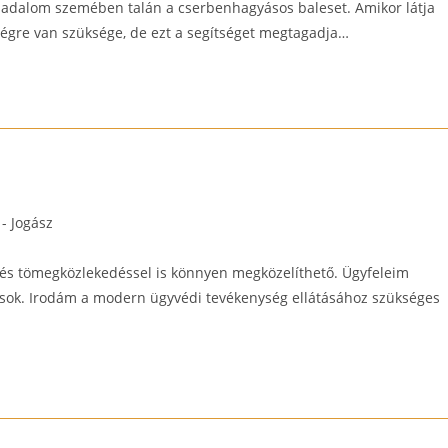
ársadalom szemében talán a cserbenhagyásos baleset. Amikor látja
tségre van szüksége, de ezt a segítséget megtagadja…
- Jogász
 és tömegközlekedéssel is könnyen megközelíthető. Ügyfeleim
zások. Irodám a modern ügyvédi tevékenység ellátásához szükséges