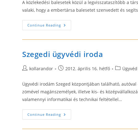
A közlekedési balesetek közül a legvisszataszítóbb a t
valaki, hogy a embertársa balesetet szenvedett és segí
A
Continue Reading
Cserbenhagyás
Kedvezőbb
Elbírálása
Szegedi ügyvédi iroda
Post
Post
Post
kollarandor
2012. április 16. hétfő
Ügyvéd 
author:
published:
category:
Ügyvédi irodám Szeged központjában található, autóval
zömével magánszemélyek, illetve kis- és középvállalko
valamennyi informatikai és technikai feltétellel…
Szegedi
Continue Reading
Ügyvédi
Iroda