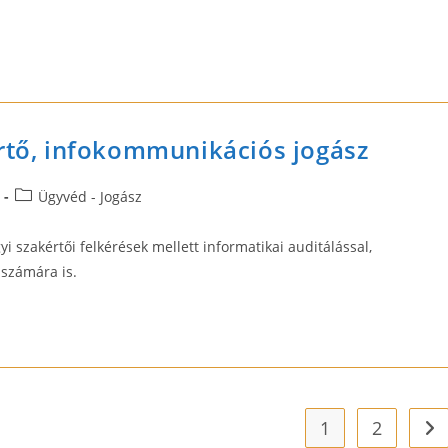
értő, infokommunikációs jogász
Post
Ügyvéd - Jogász
category:
i szakértői felkérések mellett informatikai auditálással,
 számára is.
1
2
Go 