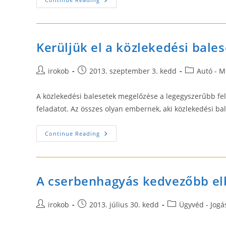
Ügyvédi
Iroda
–
Büntetőjog
Kerüljük el a közlekedési bales
Post
Post
Post
irokob
2013. szeptember 3. kedd
Autó - M
author:
published:
category:
A közlekedési balesetek megelőzése a legegyszerűbb fel
feladatot. Az összes olyan embernek, aki közlekedési bal
Kerüljük
Continue Reading
El
A
Közlekedési
Baleseteket!
A cserbenhagyás kedvezőbb el
Post
Post
Post
irokob
2013. július 30. kedd
Ügyvéd - Jogá
author:
published:
category: