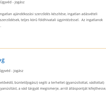
Ügyvéd - Jogász
ingatlan ajándékozási szerződés készítése, ingatlan adásvételi
erződések, teljes körű földhivatali ügyintézéssel. Az ingatlanok
…
og
Ügyvéd - Jogász
gory:
ővédő, büntetőjogász) segíti a terheltet (gyanúsítottat, vádlottat)
núsítást, a vád tárgyát megismerje, arról álláspontját kifejthesse