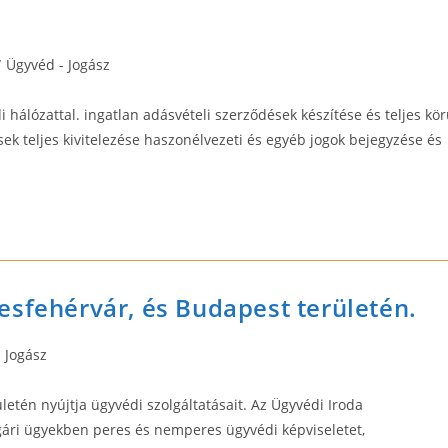
/
Ügyvéd - Jogász
 hálózattal. ingatlan adásvételi szerződések készítése és teljes kö
ek teljes kivitelezése haszonélvezeti és egyéb jogok bejegyzése és
esfehérvár, és Budapest területén.
 Jogász
etén nyújtja ügyvédi szolgáltatásait. Az Ügyvédi Iroda
lgári ügyekben peres és nemperes ügyvédi képviseletet,