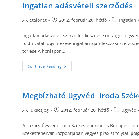
Ingatlan adásvételi szerződés
Post
Post
Post
etalonet
2012. február 20. hétfő
Ingatlan
author:
published:
category:
Ingatlan adásvételi szerződés készítése országos ügyvédi
földhivatali ügyintézése ingatlan ajándékozási szerződés
törlése A honlapon…
Ingatlan
Continue Reading
Adásvételi
Szerződés
Megbízható ügyvédi iroda Szék
Post
Post
Post
lukacsjog
2012. február 20. hétfő
Ügyvéd -
author:
published:
category:
A Lukács Ügyvédi Iroda Székesfehérvár és Budapest terül
Székesfehérvár központjában vegyes praxist folytat, po