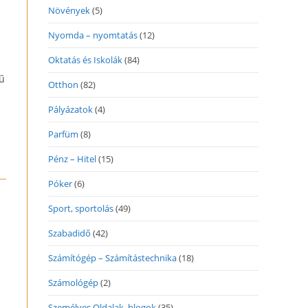
Növények
(5)
Nyomda – nyomtatás
(12)
Oktatás és Iskolák
(84)
rű
Otthon
(82)
Pályázatok
(4)
Parfüm
(8)
Pénz – Hitel
(15)
Póker
(6)
Sport, sportolás
(49)
Szabadidő
(42)
Számítógép – Számítástechnika
(18)
Számológép
(2)
Személyes Oldalak, blogok
(35)