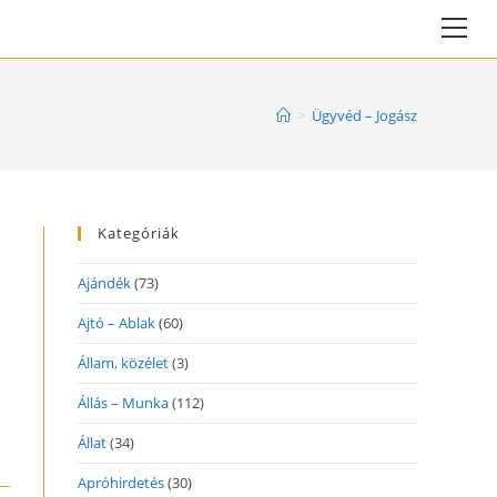
Vie
web
Me
>
Ügyvéd – Jogász
Kategóriák
Ajándék
(73)
Ajtó – Ablak
(60)
Állam, közélet
(3)
Állás – Munka
(112)
Állat
(34)
Apróhirdetés
(30)