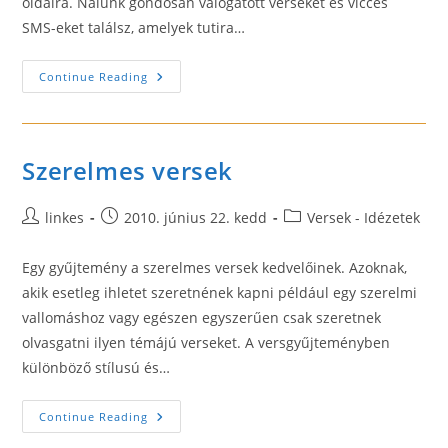
oldalra. Nálunk gondosan válogatott verseket és vicces
SMS-eket találsz, amelyek tutira…
Szülinapi
Continue Reading
Köszöntések,
Idézetek
Szerelmes versek
Post
Post
Post
linkes
2010. június 22. kedd
Versek - Idézetek
author:
published:
category:
Egy gyűjtemény a szerelmes versek kedvelőinek. Azoknak,
akik esetleg ihletet szeretnének kapni például egy szerelmi
vallomáshoz vagy egészen egyszerűen csak szeretnek
olvasgatni ilyen témájú verseket. A versgyűjteményben
különböző stílusú és…
Szerelmes
Continue Reading
Versek