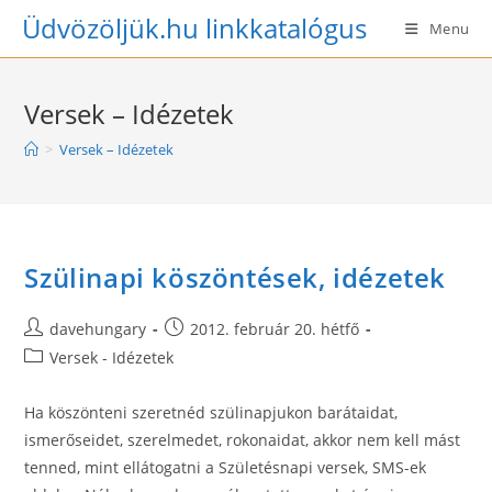
Skip
Üdvözöljük.hu linkkatalógus
Menu
to
content
Versek – Idézetek
>
Versek – Idézetek
Szülinapi köszöntések, idézetek
Post
Post
davehungary
2012. február 20. hétfő
author:
published:
Post
Versek - Idézetek
category:
Ha köszönteni szeretnéd szülinapjukon barátaidat,
ismerőseidet, szerelmedet, rokonaidat, akkor nem kell mást
tenned, mint ellátogatni a Születésnapi versek, SMS-ek