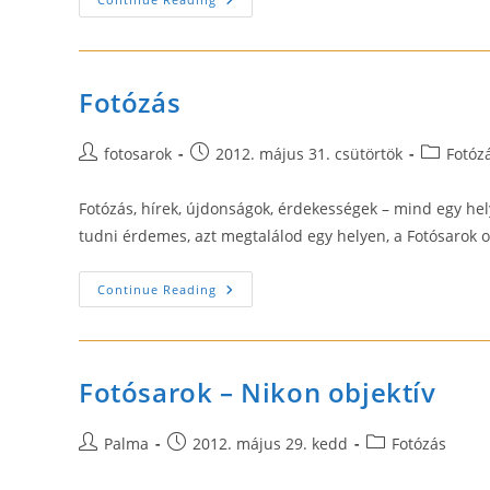
Vászonra
Fotózás
Post
Post
Post
fotosarok
2012. május 31. csütörtök
Fotóz
author:
published:
category:
Fotózás, hírek, újdonságok, érdekességek – mind egy hely
tudni érdemes, azt megtalálod egy helyen, a Fotósarok o
Fotózás
Continue Reading
Fotósarok – Nikon objektív
Post
Post
Post
Palma
2012. május 29. kedd
Fotózás
author:
published:
category: