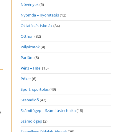
Növények
(5)
Nyomda – nyomtatás
(12)
Oktatás és Iskolák
(84)
Otthon
(82)
Pályázatok
(4)
Parfüm
(8)
Pénz – Hitel
(15)
Póker
(6)
Sport, sportolás
(49)
Szabadidő
(42)
Számítógép – Számítástechnika
(18)
s
Számológép
(2)
Személyes Oldalak, blogok
(35)