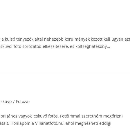
a külső tényezők által nehezebb körülmények között kell ugyan az
küvői fotó sorozatod elkészítésére, és költséghatékony…
Esküvő
/
Fotózás
gory:
ori János vagyok, esküvő fotós. Fotóimmal szeretném megőrizni
atait. Honlapom a Villanatfotó.hu, ahol megnézheti eddigi