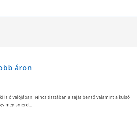
jobb áron
i is ő valójában. Nincs tisztában a saját benső valamint a külső
hogy megismerd…