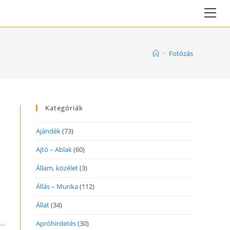
Vie
web
Me
>
Fotózás
Kategóriák
Ajándék
(73)
Ajtó – Ablak
(60)
Állam, közélet
(3)
Állás – Munka
(112)
Állat
(34)
Apróhirdetés
(30)