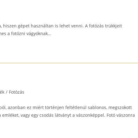
, hiszen gépet használtan is lehet venni. A fotózás trükkjeit
emes a fotózni vágyóknak…
ék
/
Fotózás
l, azonban ez miért történjen feltétlenül sablonos, megszokott
emléket, vagy egy csodás látványt a vászonképpel. Fotó vászonra