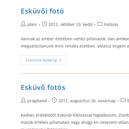
Áron
Esküvői fotó
Post
Post
Post
jdani
2012. október 23. kedd
Fotózás
author:
published:
category:
Vannak az ember életében nehéz pillanatok. Van amikor 
megvalósítanunk mint rendes esetben. Válassz engem es
Esküvői
Continue Reading
Fotó
Esküvő fotós
Post
Post
Post
progdavid
2012. augusztus 26. vasárnap
author:
published:
cate
Kedves érdeklődő! Esküvői fotózással foglalkozom. Zomb
mások értékes pillanatait, vagy ahogy én nevezem villan