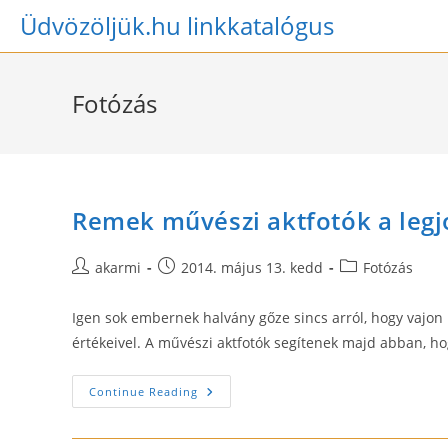
Skip
Üdvözöljük.hu linkkatalógus
to
content
Fotózás
Remek művészi aktfotók a leg
Post
Post
Post
akarmi
2014. május 13. kedd
Fotózás
author:
published:
category:
Igen sok embernek halvány gőze sincs arról, hogy vajon k
értékeivel. A művészi aktfotók segítenek majd abban, 
Remek
Continue Reading
Művészi
Aktfotók
A
Legjobb