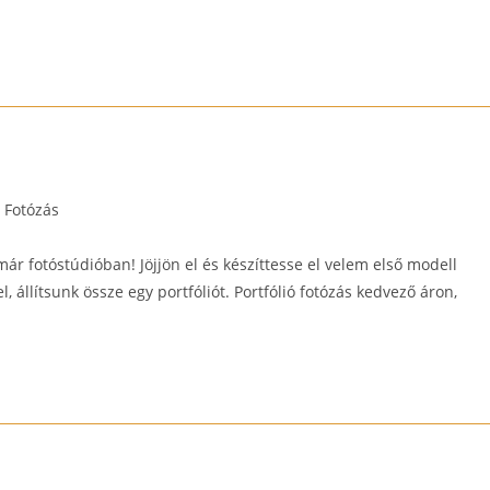
st
Fotózás
tegory:
már fotóstúdióban! Jöjjön el és készíttesse el velem első modell
, állítsunk össze egy portfóliót. Portfólió fotózás kedvező áron,