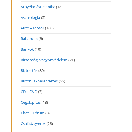
Árnyékolástechnika
(18)
Asztrológia
(5)
Autó – Motor
(160)
Babaruha
(8)
t
Bankok
(10)
Biztonság, vagyonvédelem
(21)
Biztosítás
(80)
Bútor, lakberendezés
(65)
CD – DVD
(3)
Cégalapítás
(13)
Chat – Fórum
(3)
Család, gyerek
(28)