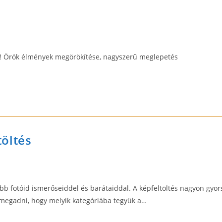
al! Örök élmények megörökítése, nagyszerű meglepetés
öltés
obb fotóid ismerőseiddel és barátaiddal. A képfeltöltés nagyon gyor
, megadni, hogy melyik kategóriába tegyük a…