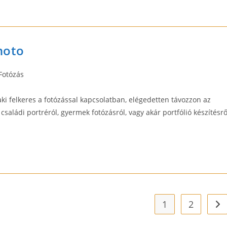
hoto
t
Fotózás
egory:
ki felkeres a fotózással kapcsolatban, elégedetten távozzon az
saládi portréról, gyermek fotózásról, vagy akár portfólió készítésrő
1
2
Go 