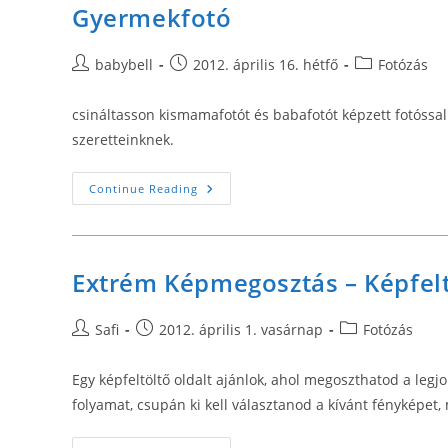
Gyermekfotó
Post
Post
Post
babybell
2012. április 16. hétfő
Fotózás
author:
published:
category:
csináltasson kismamafotót és babafotót képzett fotóss
szeretteinknek.
Gyermekfotó
Continue Reading
Extrém Képmegosztás – Képfelt
Post
Post
Post
Safi
2012. április 1. vasárnap
Fotózás
author:
published:
category:
Egy képfeltöltő oldalt ajánlok, ahol megoszthatod a legj
folyamat, csupán ki kell választanod a kívánt fényképet