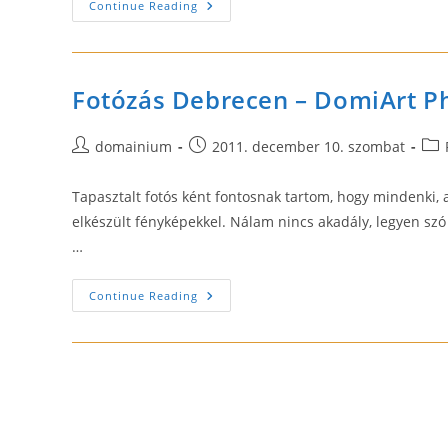
Extrém
Continue Reading
Képmegosztás
–
Képfeltöltés
Fotózás Debrecen – DomiArt P
Post
Post
Pos
domainium
2011. december 10. szombat
author:
published:
cat
Tapasztalt fotós ként fontosnak tartom, hogy mindenki, a
elkészült fényképekkel. Nálam nincs akadály, legyen szó c
…
Fotózás
Continue Reading
Debrecen
–
DomiArt
Photo