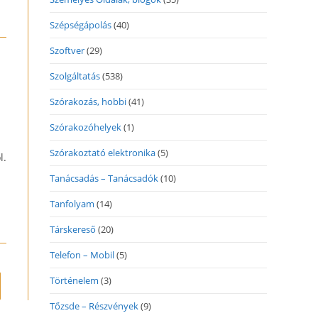
Szépségápolás
(40)
Szoftver
(29)
Szolgáltatás
(538)
Szórakozás, hobbi
(41)
Szórakozóhelyek
(1)
Szórakoztató elektronika
(5)
l.
Tanácsadás – Tanácsadók
(10)
Tanfolyam
(14)
Társkereső
(20)
Telefon – Mobil
(5)
Történelem
(3)
to the next page
Tőzsde – Részvények
(9)