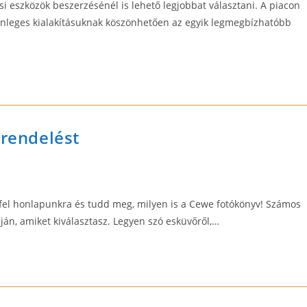
i eszközök beszerzésénél is lehető legjobbat választani. A piacon
lönleges kialakításuknak köszönhetően az egyik legmegbízhatóbb
 rendelést
 fel honlapunkra és tudd meg, milyen is a Cewe fotókönyv! Számos
án, amiket kiválasztasz. Legyen szó esküvőről,…