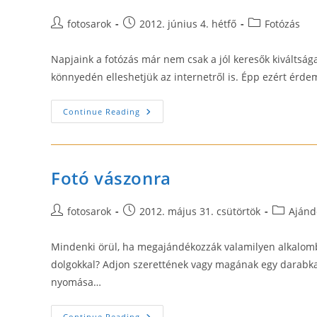
Post
Post
Post
fotosarok
2012. június 4. hétfő
Fotózás
author:
published:
category:
Napjaink a fotózás már nem csak a jól keresők kiváltsága
könnyedén elleshetjük az internetről is. Épp ezért érd
Fotózás
Continue Reading
Fotó vászonra
Post
Post
Post
fotosarok
2012. május 31. csütörtök
Ajánd
author:
published:
category:
Mindenki örül, ha megajándékozzák valamilyen alkalombó
dolgokkal? Adjon szerettének vagy magának egy darabka 
nyomása…
Fotó
Continue Reading