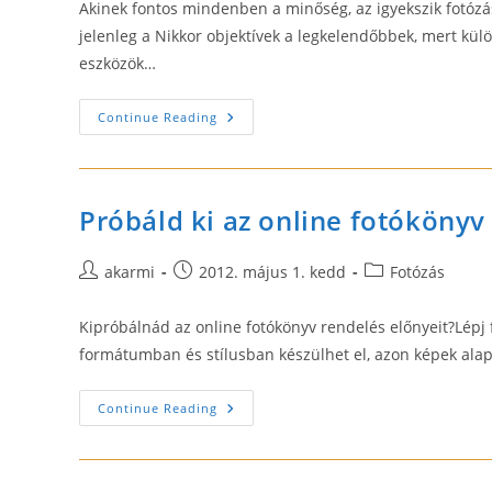
Akinek fontos mindenben a minőség, az igyekszik fotózás
jelenleg a Nikkor objektívek a legkelendőbbek, mert kü
eszközök…
Fotósarok
Continue Reading
–
Nikon
Objektív
Próbáld ki az online fotókönyv
Post
Post
Post
akarmi
2012. május 1. kedd
Fotózás
author:
published:
category:
Kipróbálnád az online fotókönyv rendelés előnyeit?Lépj
formátumban és stílusban készülhet el, azon képek alapj
Próbáld
Continue Reading
Ki
Az
Online
Fotókönyv
Rendelést