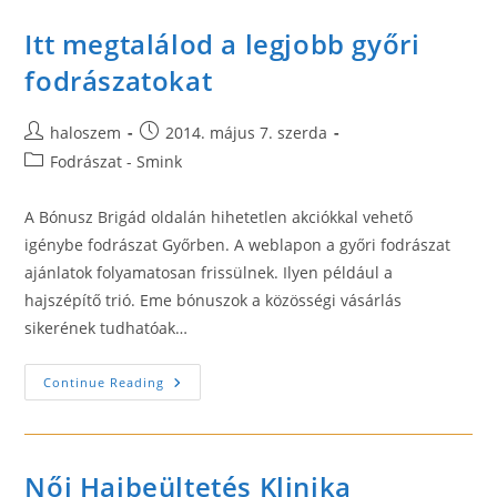
Zuglóban
Itt megtalálod a legjobb győri
fodrászatokat
Post
Post
haloszem
2014. május 7. szerda
author:
published:
Post
Fodrászat - Smink
category:
A Bónusz Brigád oldalán hihetetlen akciókkal vehető
igénybe fodrászat Győrben. A weblapon a győri fodrászat
ajánlatok folyamatosan frissülnek. Ilyen például a
hajszépítő trió. Eme bónuszok a közösségi vásárlás
sikerének tudhatóak…
Itt
Continue Reading
Megtalálod
A
Legjobb
Győri
Fodrászatokat
Női Hajbeültetés Klinika