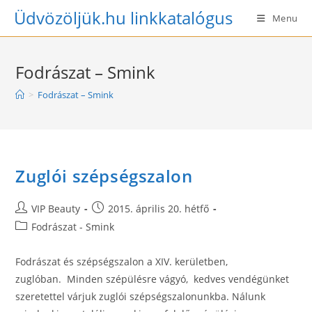
Skip
Üdvözöljük.hu linkkatalógus
Menu
to
content
Fodrászat – Smink
>
Fodrászat – Smink
Zuglói szépségszalon
Post
Post
VIP Beauty
2015. április 20. hétfő
author:
published:
Post
Fodrászat - Smink
category:
Fodrászat és szépségszalon a XIV. kerületben,
zuglóban. Minden szépülésre vágyó, kedves vendégünket
szeretettel várjuk zuglói szépségszalonunkba. Nálunk