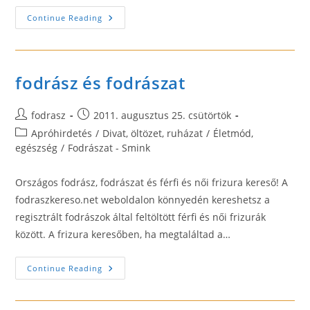
Hajtővadászat,
Continue Reading
Hajas
Blog
fodrász és fodrászat
Post
Post
fodrasz
2011. augusztus 25. csütörtök
author:
published:
Post
Apróhirdetés
/
Divat, öltözet, ruházat
/
Életmód,
category:
egészség
/
Fodrászat - Smink
Országos fodrász, fodrászat és férfi és női frizura kereső! A
fodraszkereso.net weboldalon könnyedén kereshetsz a
regisztrált fodrászok által feltöltött férfi és női frizurák
között. A frizura keresőben, ha megtaláltad a…
Fodrász
Continue Reading
És
Fodrászat