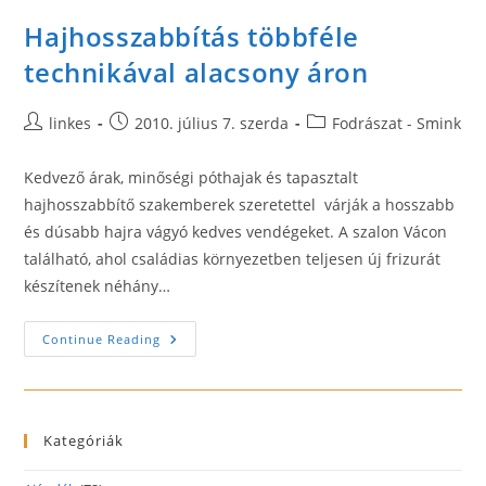
Hajhosszabbítás többféle
technikával alacsony áron
Post
Post
Post
linkes
2010. július 7. szerda
Fodrászat - Smink
author:
published:
category:
Kedvező árak, minőségi póthajak és tapasztalt
hajhosszabbítő szakemberek szeretettel várják a hosszabb
és dúsabb hajra vágyó kedves vendégeket. A szalon Vácon
található, ahol családias környezetben teljesen új frizurát
készítenek néhány…
Hajhosszabbítás
Continue Reading
Többféle
Technikával
Alacsony
Áron
Kategóriák