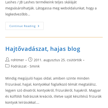
Lashes / JB Lashes termékeink teljes skáláját
megvásárolhatják. Látogassa meg weboldalunkat, hogy a
legkedvezőbb…
Kozmetikai
Continue Reading
Termékek
És
Kavitációs
Gépek
Hajtővadászat, hajas blog
Post
Post
rohtmer
2011. augusztus 25. csütörtök
author:
published:
Post
Fodrászat - Smink
category:
Mindig megújuló hajas oldal, amiben szinte minden
frizurával, hajjal, kontyokkal foglalkozó témát megtalálsz,
legyen szó divatról, kontyokról, frizurákról, hajakról. Magyar
és külföldi fodrászok kreációi, illetve saját készítésű frizurák
kontyok leírásokkal.…