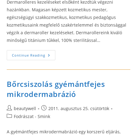
Dermarolleres kezeléseket elsőként kezdtük végezni
hazánkban. Magasan képzett kozmetikus mester,
egészségügyi szakkozmetikus, kozmetikus pedagógus
kozmetikusaink megfelelő szakértelemmel és biztonsággal
végzik a dermaroller kezeléseket. Dermarollereink kiváló
minőségű titánium tűkkel, 100% sterilitással…
Arcfiatalítás
Continue Reading
Dermaroller
Bőrcsiszolás gyémántfejes
mikrodermabrázió
Post
Post
beautywell
2011. augusztus 25. csütörtök
author:
published:
Post
Fodrászat - Smink
category:
A gyémántfejes mikrodermabrázió egy korszerű eljárás,