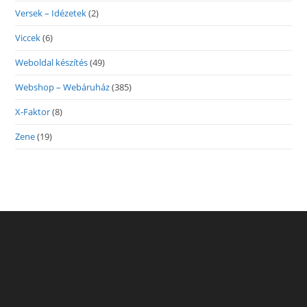
Versek – Idézetek
(2)
Viccek
(6)
Weboldal készítés
(49)
Webshop – Webáruház
(385)
X-Faktor
(8)
Zene
(19)