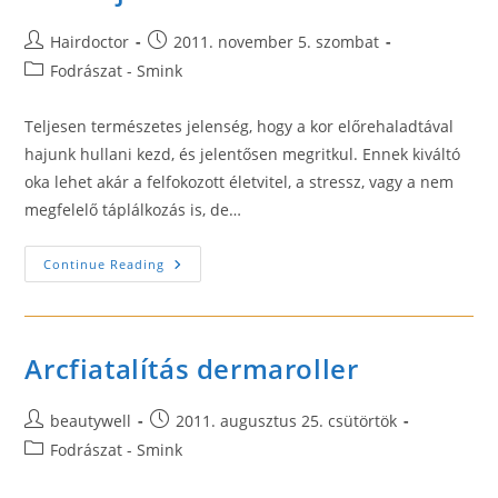
Post
Post
Hairdoctor
2011. november 5. szombat
author:
published:
Post
Fodrászat - Smink
category:
Teljesen természetes jelenség, hogy a kor előrehaladtával
hajunk hullani kezd, és jelentősen megritkul. Ennek kiváltó
oka lehet akár a felfokozott életvitel, a stressz, vagy a nem
megfelelő táplálkozás is, de…
Női
Continue Reading
Hajbeültetés
Klinika
Arcfiatalítás dermaroller
Post
Post
beautywell
2011. augusztus 25. csütörtök
author:
published:
Post
Fodrászat - Smink
category: