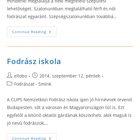
mindenki megtalálja a neki megfelelő szépülési
lehetőséget. Szalonunkban megtalálható férfi és női
fodrászat egyaránt. Szépségszalonunkban továbbá…
Zuglói
Continue Reading
Szépségszalon
Fodrász iskola
Post
Post
ellobo
2014. szeptember 12. péntek
author:
published:
Post
Fodrászat - Smink
category:
A CLIPS Nemzetközi Fodrász Iskola igen jó hírnévnek örvend
Budapesten, sőt a városon és Magyarországon túl is. Ezt
egyfelől a kitűnő oktatói gárdának köszönheti, akik maguk is
jó nevű fodrászok,…
Fodrász
Continue Reading