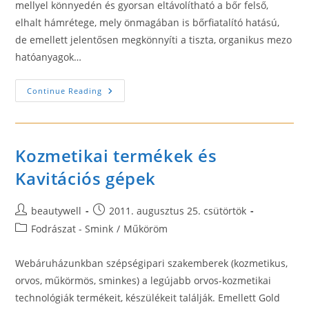
mellyel könnyedén és gyorsan eltávolítható a bőr felső,
elhalt hámrétege, mely önmagában is bőrfiatalító hatású,
de emellett jelentősen megkönnyíti a tiszta, organikus mezo
hatóanyagok…
Bőrcsiszolás
Continue Reading
Gyémántfejes
Mikrodermabrázió
Kozmetikai termékek és
Kavitációs gépek
Post
Post
beautywell
2011. augusztus 25. csütörtök
author:
published:
Post
Fodrászat - Smink
/
Műköröm
category:
Webáruházunkban szépségipari szakemberek (kozmetikus,
orvos, műkörmös, sminkes) a legújabb orvos-kozmetikai
technológiák termékeit, készülékeit találják. Emellett Gold