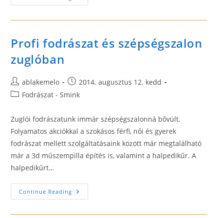
Iskola
Profi fodrászat és szépségszalon
zuglóban
Post
Post
ablakemelo
2014. augusztus 12. kedd
author:
published:
Post
Fodrászat - Smink
category:
Zuglói fodrászatunk immár szépségszalonná bővült.
Folyamatos akciókkal a szokásos férfi, női és gyerek
fodrászat mellett szolgáltatásaink között már megtalálható
már a 3d műszempilla építés is, valamint a halpedikűr. A
halpedikűrt…
Profi
Continue Reading
Fodrászat
És
Szépségszalon