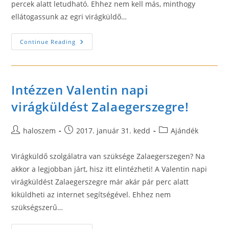
percek alatt letudható. Ehhez nem kell más, minthogy
ellátogassunk az egri virágküldő…
Virágküldő
Continue Reading
Az
Egerben
Lakók
Számára
Intézzen Valentin napi
virágküldést Zalaegerszegre!
Post
Post
Post
haloszem
2017. január 31. kedd
Ajándék
author:
published:
category:
Virágküldő szolgálatra van szüksége Zalaegerszegen? Na
akkor a legjobban járt, hisz itt elintézheti! A Valentin napi
virágküldést Zalaegerszegre már akár pár perc alatt
kiküldheti az internet segítségével. Ehhez nem
szükségszerű…