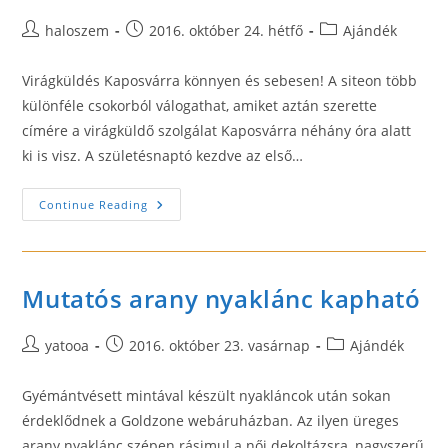
Post
Post
Post
haloszem
2016. október 24. hétfő
Ajándék
author:
published:
category:
Virágküldés Kaposvárra könnyen és sebesen! A siteon több
különféle csokorból válogathat, amiket aztán szerette
címére a virágküldő szolgálat Kaposvárra néhány óra alatt
ki is visz. A születésnaptó kezdve az első…
Virágok
Continue Reading
Küldése
Kaposvárott
Az
Internet
Segítségével
Mutatós arany nyaklánc kapható
Post
Post
Post
yatooa
2016. október 23. vasárnap
Ajándék
author:
published:
category:
Gyémántvésett mintával készült nyakláncok után sokan
érdeklődnek a Goldzone webáruházban. Az ilyen üreges
arany nyaklánc szépen rásimul a női dekoltázsra, nagyszerű