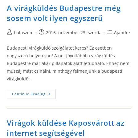
A virágküldés Budapestre még
sosem volt ilyen egyszerű
Post
Post
Post
haloszem
2016. november 23. szerda
Ajándék
author:
published:
category:
Budapesti virágküldő szolgálatot keres? Ez esetben
nagyszerű helyen van! A net jóvoltából a virágküldés
Budapestre már akár pillanatok alatt letudható. Ehhez nem
muszáj mást csinálni, minthogy felmenjünk a budapesti
virágküldő…
A
Continue Reading
Virágküldés
Budapestre
Még
Sosem
Volt
Ilyen
Virágok küldése Kaposvárott az
Egyszerű
internet segítségével