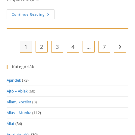
Keresse
Continue Reading
A
Virágküldő
Szolgálatot
Salgótarjáni
Kérésével
1
2
3
4
…
7
Go to t
Kategóriák
Ajándék
(73)
Ajtó – Ablak
(60)
Állam, közélet
(3)
Állás – Munka
(112)
Állat
(34)
Apróhirdetés
(30)