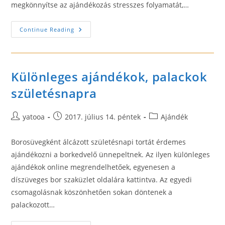
megkönnyítse az ajándékozás stresszes folyamatát,…
Ajándék
Continue Reading
Ötletek
Mekkája
A
Goffin
Különleges ajándékok, palackok
születésnapra
Post
Post
Post
yatooa
2017. július 14. péntek
Ajándék
author:
published:
category:
Borosüvegként álcázott születésnapi tortát érdemes
ajándékozni a borkedvelő ünnepeltnek. Az ilyen különleges
ajándékok online megrendelhetőek, egyenesen a
díszüveges bor szaküzlet oldalára kattintva. Az egyedi
csomagolásnak köszönhetően sokan döntenek a
palackozott…