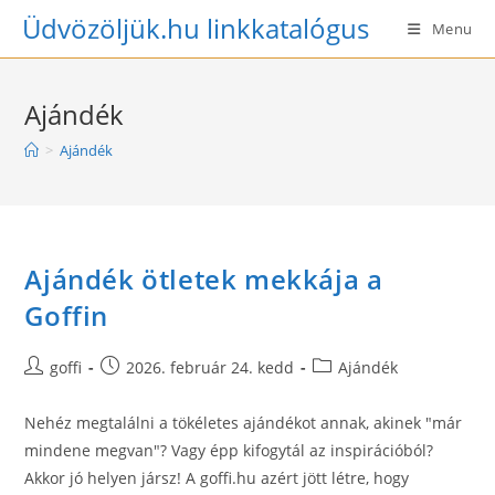
Skip
Üdvözöljük.hu linkkatalógus
Menu
to
content
Ajándék
>
Ajándék
Ajándék ötletek mekkája a
Goffin
Post
Post
Post
goffi
2026. február 24. kedd
Ajándék
author:
published:
category:
Nehéz megtalálni a tökéletes ajándékot annak, akinek "már
mindene megvan"? Vagy épp kifogytál az inspirációból?
Akkor jó helyen jársz! A goffi.hu azért jött létre, hogy