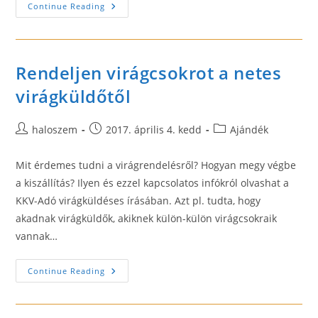
Különleges
Continue Reading
Ajándékok,
Palackok
Születésnapra
Rendeljen virágcsokrot a netes
virágküldőtől
Post
Post
Post
haloszem
2017. április 4. kedd
Ajándék
author:
published:
category:
Mit érdemes tudni a virágrendelésről? Hogyan megy végbe
a kiszállítás? Ilyen és ezzel kapcsolatos infókról olvashat a
KKV-Adó virágküldéses írásában. Azt pl. tudta, hogy
akadnak virágküldők, akiknek külön-külön virágcsokraik
vannak…
Rendeljen
Continue Reading
Virágcsokrot
A
Netes
Virágküldőtől