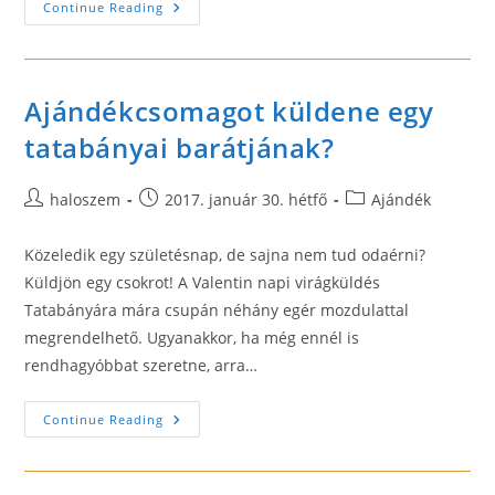
Intézzen
Continue Reading
Valentin
Napi
Virágküldést
Zalaegerszegre!
Ajándékcsomagot küldene egy
tatabányai barátjának?
Post
Post
Post
haloszem
2017. január 30. hétfő
Ajándék
author:
published:
category:
Közeledik egy születésnap, de sajna nem tud odaérni?
Küldjön egy csokrot! A Valentin napi virágküldés
Tatabányára mára csupán néhány egér mozdulattal
megrendelhető. Ugyanakkor, ha még ennél is
rendhagyóbbat szeretne, arra…
Ajándékcsomagot
Continue Reading
Küldene
Egy
Tatabányai
Barátjának?