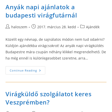
Anyák napi ajánlatok a
budapesti virágfutárnál
Post
Post
Post
haloszem
2017. március 28. kedd
Ajándék
author:
published:
category:
Közelít egy névnap, de sajnálatos módon nem tud odaérni?
Küldjön ajándékba virágcsokrot! Az anyák napi virágküldés
Budapestre mára csupán néhány klikkel megrendelhető. De
ha még ennél is különlegesebbet szeretne, arra…
Anyák
Continue Reading
Napi
Ajánlatok
A
Budapesti
Virágfutárnál
Virágküldő szolgálatot keres
Veszprémben?