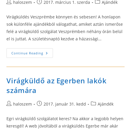
Post
Post
Post
haloszem
2017. március 1. szerda
Ajándék
author:
published:
category:
Virágküldés Veszprémbe könnyen és sebesen! A honlapon
sok különféle ajándékból válogathat, amiket aztán ismerőse
felé a virágküldő szolgálat Veszprémben néhány órán belül
el is juttat. A születésnaptó kezdve a házassági…
Virágküldő
Continue Reading
Szolgálatot
Keres
Veszprémben?
Virágküldő az Egerben lakók
számára
Post
Post
Post
haloszem
2017. január 31. kedd
Ajándék
author:
published:
category:
Egri virágküldő szolgálatot keres? Na akkor a legjobb helyen
keresgél! A web jóvoltából a virágküldés Egerbe már akár