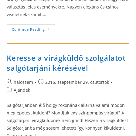
választás jeles eseményekre. Nagyon elegáns és csinos
viseletnek számít.…
Mutatós
Continue Reading
Arany
Nyaklánc
Kapható
Keresse a virágküldő szolgálatot
salgótarjáni kérésével
Post
Post
haloszem
2016. szeptember 29. csütörtök
author:
published:
Post
Ajándék
category:
Salgótarjánban élő hölgy rokonának akarna valami módon
meglepetést küldeni? Mondjuk egy színpompás virágot? A
salgótarjáni virágküldőnek nem gond! Hiszen a virágküldést
Salgótarjánba még sosem lehetett így, könnyen kiküldetni.
Csupán annyit…