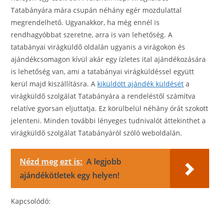
Tatabányára mára csupán néhány egér mozdulattal
megrendelhető. Ugyanakkor, ha még ennél is
rendhagyóbbat szeretne, arra is van lehetőség. A
tatabányai virágküldő oldalán ugyanis a virágokon és
ajándékcsomagon kívül akár egy ízletes ital ajándékozására
is lehetőség van, ami a tatabányai virágküldéssel együtt
kerül majd kiszállításra. A
kiküldött ajándék küldését
a
virágküldő szolgálat Tatabányára a rendeléstől számítva
relatíve gyorsan eljuttatja. Ez körülbelül néhány órát szokott
jelenteni. Minden további lényeges tudnivalót áttekinthet a
virágküldő szolgálat Tatabányáról szóló weboldalán.
Nézd meg ezt is:
A legjobb
ajándékötletek egy helyen!
Kapcsolódó: