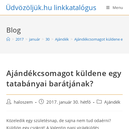
Skip
Üdvözöljük.hu linkkatalógus
Menu
to
content
Blog
>
2017
>
január
>
30
>
Ajándék
>
Ajándékcsomagot küldene egy t
Ajándékcsomagot küldene egy
tatabányai barátjának?
Post
Post
Post
haloszem
2017. január 30. hétfő
Ajándék
author:
published:
category:
Közeledik egy születésnap, de sajna nem tud odaérni?
Küldjön egy csokrot! A Valentin napi virágküldés