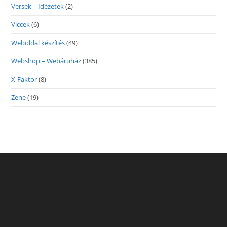
Versek – Idézetek
(2)
Viccek
(6)
Weboldal készítés
(49)
Webshop – Webáruház
(385)
X-Faktor
(8)
Zene
(19)