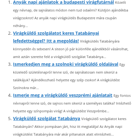
Anyák napi ajánlatok a budapesti virágfutárnál
Közelít
egy névnap, de sajnálatos módon nem tud odaérni? Küldjön ajándékba
virágcsokrot! Az anyák napi virágküldés Budapestre mára csupán
néhány...
Virágküldő szolgálatot keres Tatabányai
lefedettséggel? Itt a megoldás!
Virágküldés Tatabányára
könnyedén és sebesen! A siteon jó pár különféle ajándékból vásárolhat,
amit aztán szerette felé a virágküldő szolgálat Tatabánya...
Ismerkedjen meg a szolnoki virágküldő oldalával
Egy
közeledő születésnapról lenne szó, de sajnálatosan nem sikerül a
találkájuk? Ajándékozható helyette egy szép csokor! A virágküldést
Szolnokra már...
Ismerje meg a virágküldő veszprémi ajánlatait
Egy fontos
névnapról lenne szó, de sajnos nem sikerül a személyes találka? Intézhető
helyette egy színpompás virág! A virágküldést Veszprémbe...
Virágküldő szolgálat Tatabánya
Virágküldő szolgálatot keres
Tatabányán? Akkor pompásan járt, hisz itt megtalálja! Az Anyák napi
virágküldést Tatabányára már akár pillanatok alatt elintézheti...