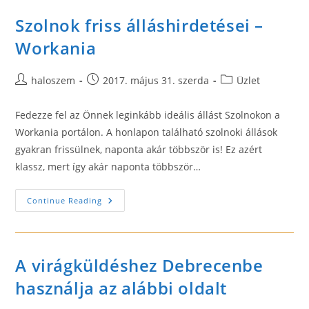
Szolnok friss álláshirdetései –
Workania
Post
Post
Post
haloszem
2017. május 31. szerda
Üzlet
author:
published:
category:
Fedezze fel az Önnek leginkább ideális állást Szolnokon a
Workania portálon. A honlapon található szolnoki állások
gyakran frissülnek, naponta akár többször is! Ez azért
klassz, mert így akár naponta többször…
Szolnok
Continue Reading
Friss
Álláshirdetései
–
Workania
A virágküldéshez Debrecenbe
használja az alábbi oldalt