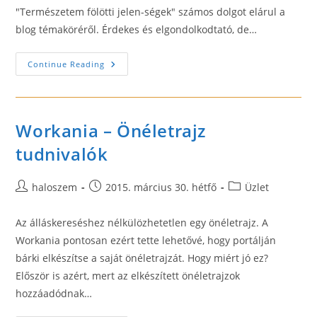
"Természetem fölötti jelen-ségek" számos dolgot elárul a
blog témaköréről. Érdekes és elgondolkodtató, de…
Olvasson
Continue Reading
A
Fókuszcsoportok
Online
Verziójáról!
Workania – Önéletrajz
tudnivalók
Post
Post
Post
haloszem
2015. március 30. hétfő
Üzlet
author:
published:
category:
Az álláskereséshez nélkülözhetetlen egy önéletrajz. A
Workania pontosan ezért tette lehetővé, hogy portálján
bárki elkészítse a saját önéletrajzát. Hogy miért jó ez?
Először is azért, mert az elkészített önéletrajzok
hozzáadódnak…