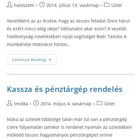
Post
Post
Post
haloszem
2014. július 13. vasárnap
Üzlet
author:
published:
category:
Vezetőként az az érzése, hogy az összes feladat Önre hárul
és ezért nincs elég ideje? Változtatni akar ezen? A vezetői
hatékonyság növelésében nyújt segítséget Boér Tamás! A
munkahelyi motiváció fontos…
Hogyan
Continue Reading
Tudunk
Hatékonyságot
Növelni
Vezetőként?
Kassza és pénztárgép rendelés
Post
Post
Post
imotka
2014. május 4. vasárnap
Üzlet
author:
published:
category:
Noha az üzletek többsége talán már túl van a pénztárgép
csere folyamatán (amikor is rendelet nyomán az üzletekben
működő összes hagyományos pénztárgépet online