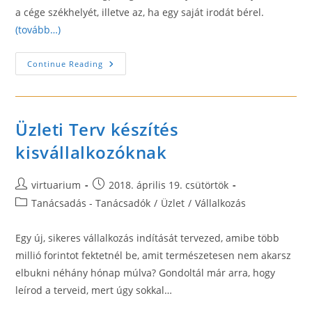
a cége székhelyét, illetve az, ha egy saját irodát bérel.
(tovább…)
Vegyen
Continue Reading
Igénybe
Székhelyszolgáltatást!
Üzleti Terv készítés
kisvállalkozóknak
Post
Post
virtuarium
2018. április 19. csütörtök
author:
published:
Post
Tanácsadás - Tanácsadók
/
Üzlet
/
Vállalkozás
category:
Egy új, sikeres vállalkozás indítását tervezed, amibe több
millió forintot fektetnél be, amit természetesen nem akarsz
elbukni néhány hónap múlva? Gondoltál már arra, hogy
leírod a terveid, mert úgy sokkal…