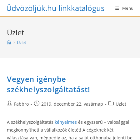
Skip
Üdvözöljük.hu linkkatalógus
Menu
to
content
Üzlet
>
Üzlet
Vegyen igénybe
székhelyszolgáltatást!
Post
Post
Post
Fabbro
2019. december 22. vasárnap
Üzlet
author:
published:
category:
A székhelyszolgáltatás
kényelmes
és egyszerű – valósággal
megkönnyítheti a vállalkozók életét! A cégeknek két
választása van, mégpedig az, ha a saját otthonába jelenti be