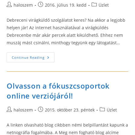
Post
Post
Post
haloszem
2016. július 19. kedd
Üzlet
author:
published:
category:
Debreceni virágküldő szolgálatot keres? Na akkor a legjobb
helyen jár! Az internet használatával a virágküldés
Debrecenbe már akár percek alatt kiküldhető. Ehhez nem
muszáj mást csinálni, minthogy tegyünk egy látogatást…
A
Continue Reading
Virágküldéshez
Debrecenbe
Használja
Az
Alábbi
Oldalt
Olvasson a fókuszcsoportok
online verziójáról!
Post
Post
Post
haloszem
2015. október 23. péntek
Üzlet
author:
published:
category:
A linken olvasható blog cikbben némi belpillantást kapunk a
netnográfia fogalmába. A Meg nem fogható blog alcíme