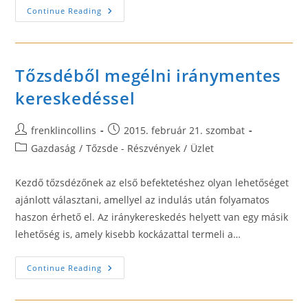
Workania
Continue Reading
–
Önéletrajz
Tudnivalók
Tőzsdéből megélni iránymentes
kereskedéssel
Post
Post
frenklincollins
2015. február 21. szombat
author:
published:
Post
Gazdaság
/
Tőzsde - Részvények
/
Üzlet
category:
Kezdő tőzsdézőnek az első befektetéshez olyan lehetőséget
ajánlott választani, amellyel az indulás után folyamatos
haszon érhető el. Az iránykereskedés helyett van egy másik
lehetőség is, amely kisebb kockázattal termeli a…
Tőzsdéből
Continue Reading
Megélni
Iránymentes
Kereskedéssel