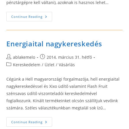
pénztárgépre kell váltani), azoknak is hasznos lehet…
Kassza
Continue Reading
És
Pénztárgép
Rendelés
Energiaital nagykereskedés
Post
Post
ablakemelo
2014. március 31. hétfő
author:
published:
Post
Kereskedelem
/
Üzlet
/
Vásárlás
category:
Cégünk a Hell magyarországi forgalmazója, hell energiaital
nagykereskedéssel és Xixo üdítő valamint Flash Fruit
szénsavas üdítő viszonteladói kereskedelmével
foglalkozunk. Kínált termékeinket olcsón szállítjuk vevőink
számára. Széles választékunkban megtalál sok ízű…
Energiaital
Continue Reading
Nagykereskedés