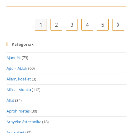
1
2
3
4
5
Go to t
Kategóriák
Ajándék
(73)
Ajtó – Ablak
(60)
Állam, közélet
(3)
Állás – Munka
(112)
Állat
(34)
Apróhirdetés
(30)
Árnyékolástechnika
(18)
Asztrológia
(5)