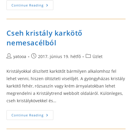
Üzleti
Continue Reading
Terv
Készítés
Kisvállalkozóknak
Cseh kristály karkötő
nemesacélból
Post
Post
Post
yatooa
2017. június 19. hétfő
Üzlet
author:
published:
category:
Kristályokkal díszített karkötőt bármilyen alkalomhoz fel
lehet venni, hiszen öltözteti viselőjét. A gyöngyházas kristály
karkötő fehér, rózsaszín vagy krém árnyalatokban lehet
megrendelni a Kristálytrend webbolt oldaláról. Különleges,
cseh kristálykövekkel és…
Cseh
Continue Reading
Kristály
Karkötő
Nemesacélból