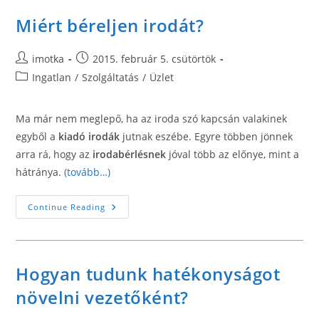
Miért béreljen irodát?
Post
Post
imotka
2015. február 5. csütörtök
author:
published:
Post
Ingatlan
/
Szolgáltatás
/
Üzlet
category:
Ma már nem meglepő, ha az iroda szó kapcsán valakinek
egyből a
kiadó irodák
jutnak eszébe. Egyre többen jönnek
arra rá, hogy az
irodabérlésnek
jóval több az előnye, mint a
hátránya.
(tovább…)
Miért
Continue Reading
Béreljen
Irodát?
Hogyan tudunk hatékonyságot
növelni vezetőként?