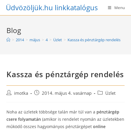
Skip
Üdvözöljük.hu linkkatalógus
Menu
to
content
Blog
>
2014
>
május
>
4
>
Üzlet
>
Kassza és pénztárgép rendelés
Kassza és pénztárgép rendelés
Post
Post
Post
imotka
2014. május 4. vasárnap
Üzlet
author:
published:
category:
Noha az üzletek többsége talán már túl van a
pénztárgép
csere folyamatán
(amikor is rendelet nyomán az üzletekben
működő összes hagyományos pénztárgépet
online