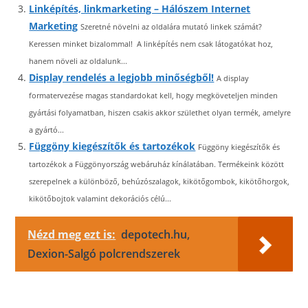
Linképítés, linkmarketing – Hálószem Internet
Marketing
Szeretné növelni az oldalára mutató linkek számát?
Keressen minket bizalommal! A linképítés nem csak látogatókat hoz,
hanem növeli az oldalunk...
Display rendelés a legjobb minőségből!
A display
formatervezése magas standardokat kell, hogy megköveteljen minden
gyártási folyamatban, hiszen csakis akkor születhet olyan termék, amelyre
a gyártó...
Függöny kiegészítők és tartozékok
Függöny kiegészítők és
tartozékok a Függönyország webáruház kínálatában. Termékeink között
szerepelnek a különböző, behúzószalagok, kikötőgombok, kikötőhorgok,
kikötőbojtok valamint dekorációs célú...
Nézd meg ezt is:
depotech.hu,
Dexion-Salgó polcrendszerek