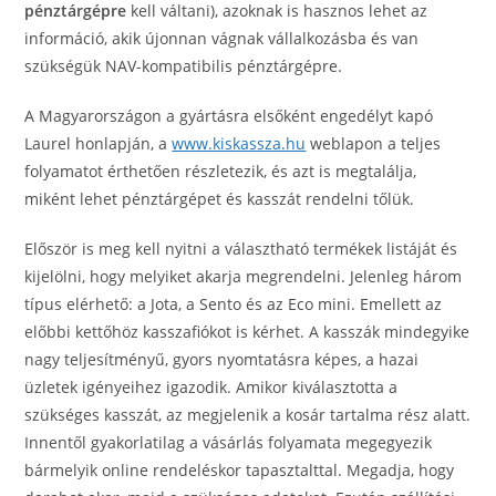
pénztárgépre
kell váltani), azoknak is hasznos lehet az
információ, akik újonnan vágnak vállalkozásba és van
szükségük NAV-kompatibilis pénztárgépre.
A Magyarországon a gyártásra elsőként engedélyt kapó
Laurel honlapján, a
www.kiskassza.hu
weblapon a teljes
folyamatot érthetően részletezik, és azt is megtalálja,
miként lehet pénztárgépet és kasszát rendelni tőlük.
Először is meg kell nyitni a választható termékek listáját és
kijelölni, hogy melyiket akarja megrendelni. Jelenleg három
típus elérhető: a Jota, a Sento és az Eco mini. Emellett az
előbbi kettőhöz kasszafiókot is kérhet. A kasszák mindegyike
nagy teljesítményű, gyors nyomtatásra képes, a hazai
üzletek igényeihez igazodik. Amikor kiválasztotta a
szükséges kasszát, az megjelenik a kosár tartalma rész alatt.
Innentől gyakorlatilag a vásárlás folyamata megegyezik
bármelyik online rendeléskor tapasztalttal. Megadja, hogy