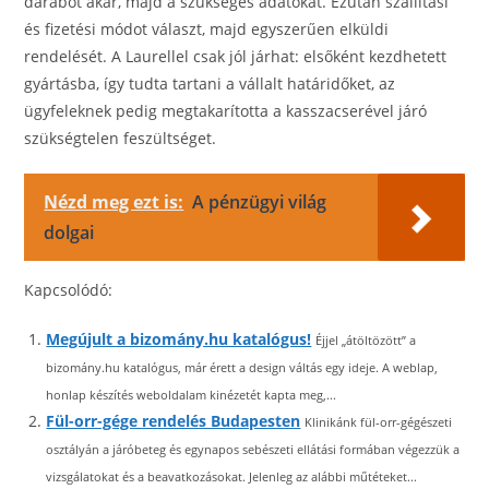
darabot akar, majd a szükséges adatokat. Ezután szállítási
és fizetési módot választ, majd egyszerűen elküldi
rendelését. A Laurellel csak jól járhat: elsőként kezdhetett
gyártásba, így tudta tartani a vállalt határidőket, az
ügyfeleknek pedig megtakarította a kasszacserével járó
szükségtelen feszültséget.
Nézd meg ezt is:
A pénzügyi világ
dolgai
Kapcsolódó:
Megújult a bizomány.hu katalógus!
Éjjel „átöltözött” a
bizomány.hu katalógus, már érett a design váltás egy ideje. A weblap,
honlap készítés weboldalam kinézetét kapta meg,...
Fül-orr-gége rendelés Budapesten
Klinikánk fül-orr-gégészeti
osztályán a járóbeteg és egynapos sebészeti ellátási formában végezzük a
vizsgálatokat és a beavatkozásokat. Jelenleg az alábbi műtéteket...