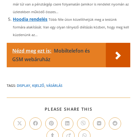
már túl van a pénztárgép csere folyamatán (amikor is rendelet nyomán az
üzletekben működő összes...
Hoodia rendelés
Több féle úton közelíthetjük meg a testünk
formára alakítását. Van egy olyan tényező diétázás közben, hogy meg kell
küzdenünk az...
Nézd meg ezt is:
Mobiltelefon és
GSM webáruház
TAGS:
DISPLAY
,
KIJELZŐ
,
VÁSÁRLÁS
SHARE
PLEASE SHARE THIS
THIS
CONTENT
Opens
Opens
Opens
Opens
Opens
Opens
Opens
in
in
in
in
in
in
in
a
a
a
a
a
a
a