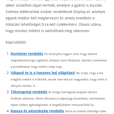
akkor születhet olyan termék, amelyre a gyártó is büszke.
Számos elektronikai eszköz rendelkezik display-el, amelyet
egyedi módon kell megtervezni és amely esetében a
hibázási lehetőséget 0-ra kell csökkenteni. Olvass utána,
hogy mindez miként is valósítható meg sikeresen.
Kapcsolódó:
Konténer rendelés
Ön bizonyára nagyon örül, hogy sikerült
megvásárolnia egy ingatlant, amelyet most felújítana. Ilyenkor szembesül
a problémával, hogy miként oldja meg...
Válaszd te is a hasznos led világítást!
Aki tudja, hogy a led
világítás miként is működik, annak nem kell azt magyarázni, hogy miért is
előnyös mindez. A...
Tökmagolaj rendelés
Az őrségi tökmagolaj terápiás célokra
kiválóan alkalmas. Mivel változatos a tápanyag összetétele, sokoldalúan
képes védeni egészségünket. A megelőzésben immunerősítő és...
Kassza és pénztárgép rendelés
Noha az üzletek többsége talán