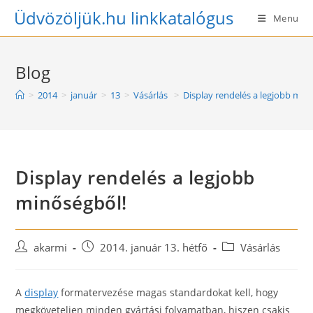
Skip
Üdvözöljük.hu linkkatalógus
Menu
to
content
Blog
>
2014
>
január
>
13
>
Vásárlás
>
Display rendelés a legjobb min
Display rendelés a legjobb
minőségből!
Post
Post
Post
akarmi
2014. január 13. hétfő
Vásárlás
author:
published:
category:
A
display
formatervezése magas standardokat kell, hogy
megköveteljen minden gyártási folyamatban, hiszen csakis