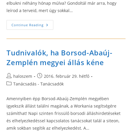
elbukni néhány hónap múlva? Gondoltál már arra, hogy
leírod a terveid, mert úgy sokkal…
Üzleti
Continue Reading
Terv
Készítés
Kisvállalkozóknak
Tudnivalók, ha Borsod-Abaúj-
Zemplén megyei állás kéne
Post
Post
haloszem
2016. február 29. hétfő
author:
published:
Post
Tanácsadás - Tanácsadók
category:
Amennyiben épp Borsod-Abaúj-Zemplén megyében
igyekszik állást találni magának, a Workania segítségére
számíthat! Napi szinten frissülő borsodi álláshirdetéseket
és elhelyezkedéssel kapcsolatos tanácsokat talál a siteon,
amik sokban segítik az elhelyezkedést. A…