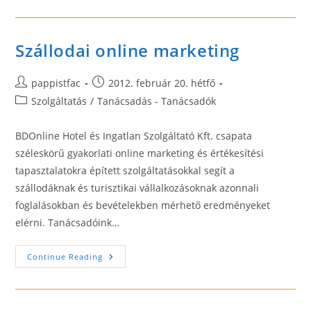
Szállodai online marketing
Post
Post
pappistfac
2012. február 20. hétfő
author:
published:
Post
Szolgáltatás
/
Tanácsadás - Tanácsadók
category:
BDOnline Hotel és Ingatlan Szolgáltató Kft. csapata
széleskörű gyakorlati online marketing és értékesítési
tapasztalatokra épített szolgáltatásokkal segít a
szállodáknak és turisztikai vállalkozásoknak azonnali
foglalásokban és bevételekben mérhető eredményeket
elérni. Tanácsadóink…
Szállodai
Continue Reading
Online
Marketing