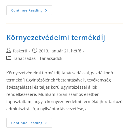
Tudnivalók,
Continue Reading
Ha
Borsod-
Abaúj-
Zemplén
Megyei
Állás
Környezetvédelmi termékdíj
Kéne
Post
Post
faskerti
2013. január 21. hétfő
author:
published:
Post
Tanácsadás - Tanácsadók
category:
Környezetvédelmi termékdíj tanácsadással, gazdálkodó
termékdíj ügyintézőjének "betanításával”, tevékenység
átvizsgálással és teljes körű ügyintézéssel állok
rendelkezésére. Munkám során számos esetben
tapasztaltam, hogy a környezetvédelmi termékdíjhoz tartozó
adminisztráció, a nyilvántartás vezetése, a…
Környezetvédelmi
Continue Reading
Termékdíj