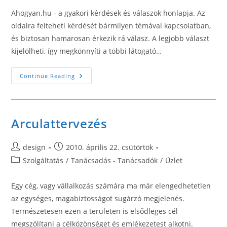
Ahogyan.hu - a gyakori kérdések és válaszok honlapja. Az
oldalra felteheti kérdését bármilyen témával kapcsolatban,
és biztosan hamarosan érkezik rá válasz. A legjobb választ
kijelölheti, így megkönnyíti a többi látogató…
Ahogyan
Continue Reading
Arculattervezés
Post
Post
design
2010. április 22. csütörtök
author:
published:
Post
Szolgáltatás
/
Tanácsadás - Tanácsadók
/
Üzlet
category:
Egy cég, vagy vállalkozás számára ma már elengedhetetlen
az egységes, magabiztosságot sugárzó megjelenés.
Természetesen ezen a területen is elsődleges cél
megszólítani a célközönséget és emlékezetest alkotni.