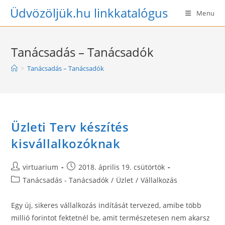
Skip
Üdvözöljük.hu linkkatalógus
Menu
to
content
Tanácsadás – Tanácsadók
>
Tanácsadás – Tanácsadók
Üzleti Terv készítés
kisvállalkozóknak
Post
Post
virtuarium
2018. április 19. csütörtök
author:
published:
Post
Tanácsadás - Tanácsadók
/
Üzlet
/
Vállalkozás
category:
Egy új, sikeres vállalkozás indítását tervezed, amibe több
millió forintot fektetnél be, amit természetesen nem akarsz