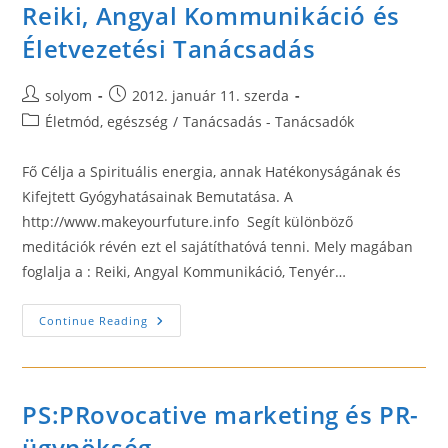
Reiki, Angyal Kommunikáció és
Életvezetési Tanácsadás
Post
Post
solyom
2012. január 11. szerda
author:
published:
Post
Életmód, egészség
/
Tanácsadás - Tanácsadók
category:
Fő Célja a Spirituális energia, annak Hatékonyságának és
Kifejtett Gyógyhatásainak Bemutatása. A
http://www.makeyourfuture.info Segít különböző
meditációk révén ezt el sajátíthatóvá tenni. Mely magában
foglalja a : Reiki, Angyal Kommunikáció, Tenyér…
Reiki,
Continue Reading
Angyal
Kommunikáció
És
Életvezetési
Tanácsadás
PS:PRovocative marketing és PR-
ügynökség