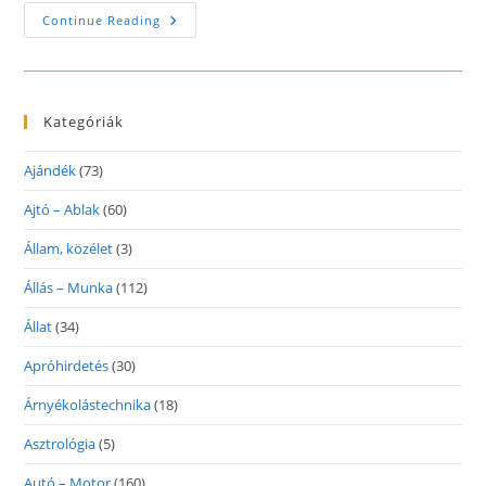
Pénzügyekről
Continue Reading
Egyszerűen,
Érthetően!
Kategóriák
Ajándék
(73)
Ajtó – Ablak
(60)
Állam, közélet
(3)
Állás – Munka
(112)
Állat
(34)
Apróhirdetés
(30)
Árnyékolástechnika
(18)
Asztrológia
(5)
Autó – Motor
(160)