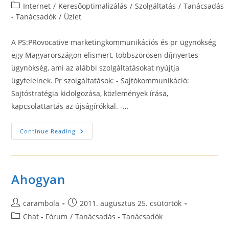
author:
published:
Post
Internet
/
Keresőoptimalizálás
/
Szolgáltatás
/
Tanácsadás
category:
- Tanácsadók
/
Üzlet
A PS:PRovocative marketingkommunikációs és pr ügynökség
egy Magyarországon elismert, többszörösen díjnyertes
ügynökség, ami az alábbi szolgáltatásokat nyújtja
ügyfeleinek. Pr szolgáltatások: - Sajtókommunikáció:
Sajtóstratégia kidolgozása, közlemények írása,
kapcsolattartás az újságírókkal. -…
PS:PRovocative
Continue Reading
PR
Ügynökség
Ahogyan
Post
Post
carambola
2011. augusztus 25. csütörtök
author:
published:
Post
Chat - Fórum
/
Tanácsadás - Tanácsadók
category: