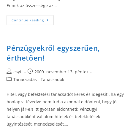
Ennek az összessége az…
Arculattervezés
Continue Reading
Pénzügyekről egyszerűen,
érthetően!
Post
Post
esyti
2009. november 13. péntek
author:
published:
Post
Tanácsadás - Tanácsadók
category:
Hitel, vagy befektetési tanácsadót keres és idegesíti, ha egy
honlapra tévedve nem tudja azonnal eldönteni, hogy jó
helyen jár-e?! Itt gyorsan eldöntheti: Pénzügyi
tanácsadóként vállalom hitelek és befektetések
ügyintézését, menedzselését,…