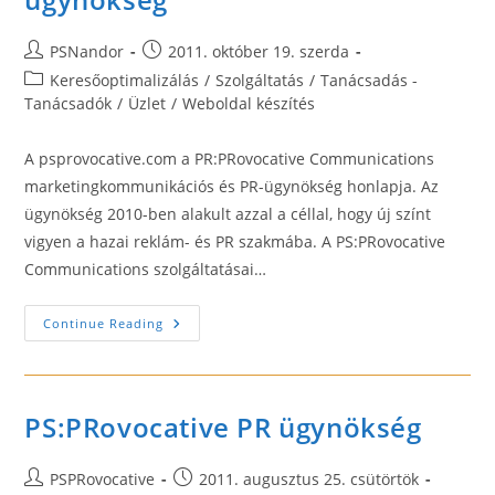
Post
Post
PSNandor
2011. október 19. szerda
author:
published:
Post
Keresőoptimalizálás
/
Szolgáltatás
/
Tanácsadás -
category:
Tanácsadók
/
Üzlet
/
Weboldal készítés
A psprovocative.com a PR:PRovocative Communications
marketingkommunikációs és PR-ügynökség honlapja. Az
ügynökség 2010-ben alakult azzal a céllal, hogy új színt
vigyen a hazai reklám- és PR szakmába. A PS:PRovocative
Communications szolgáltatásai…
PS:PRovocative
Continue Reading
Marketing
És
PR-
Ügynökség
PS:PRovocative PR ügynökség
Post
Post
PSPRovocative
2011. augusztus 25. csütörtök