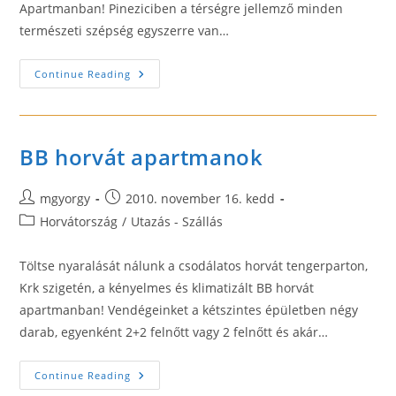
Apartmanban! Pineziciben a térségre jellemző minden
természeti szépség egyszerre van…
Olcsó
Continue Reading
Horvátországi
Apartman
A
BB
Horvát
Apartmannál!
BB horvát apartmanok
Post
Post
mgyorgy
2010. november 16. kedd
author:
published:
Post
Horvátország
/
Utazás - Szállás
category:
Töltse nyaralását nálunk a csodálatos horvát tengerparton,
Krk szigetén, a kényelmes és klimatizált BB horvát
apartmanban! Vendégeinket a kétszintes épületben négy
darab, egyenként 2+2 felnőtt vagy 2 felnőtt és akár…
BB
Continue Reading
Horvát