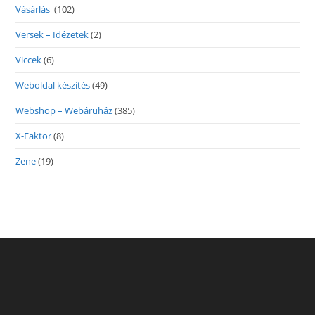
Vásárlás
(102)
Versek – Idézetek
(2)
Viccek
(6)
Weboldal készítés
(49)
Webshop – Webáruház
(385)
X-Faktor
(8)
Zene
(19)