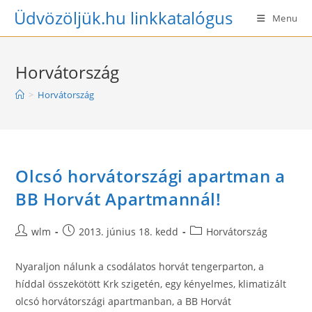
Skip
Üdvözöljük.hu linkkatalógus
Menu
to
content
Horvátország
>
Horvátország
Olcsó horvátországi apartman a
BB Horvát Apartmannál!
Post
Post
Post
wlm
2013. június 18. kedd
Horvátország
author:
published:
category:
Nyaraljon nálunk a csodálatos horvát tengerparton, a
híddal összekötött Krk szigetén, egy kényelmes, klimatizált
olcsó horvátországi apartmanban, a BB Horvát