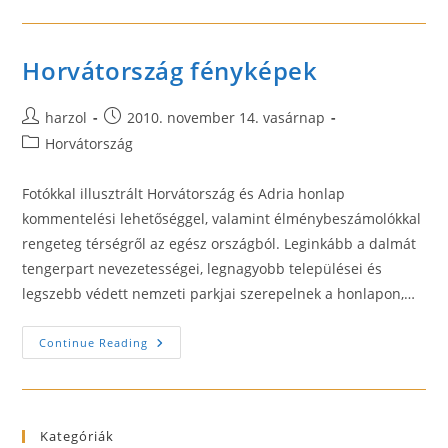
Apartmanok
Horvátország fényképek
Post
Post
harzol
2010. november 14. vasárnap
author:
published:
Post
Horvátország
category:
Fotókkal illusztrált Horvátország és Adria honlap
kommentelési lehetőséggel, valamint élménybeszámolókkal
rengeteg térségről az egész országból. Leginkább a dalmát
tengerpart nevezetességei, legnagyobb települései és
legszebb védett nemzeti parkjai szerepelnek a honlapon,…
Horvátország
Continue Reading
Fényképek
Kategóriák