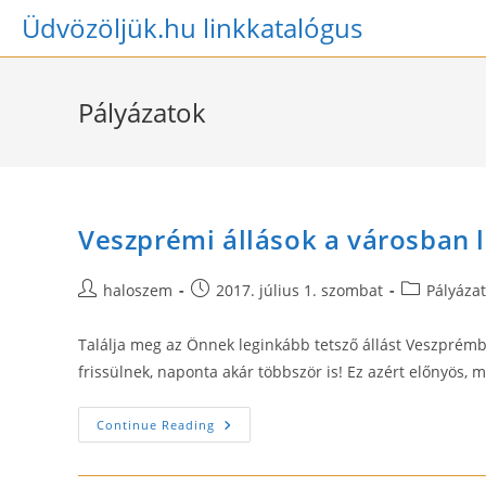
Skip
Üdvözöljük.hu linkkatalógus
to
content
Pályázatok
Veszprémi állások a városban 
Post
Post
Post
haloszem
2017. július 1. szombat
Pályáza
author:
published:
category:
Találja meg az Önnek leginkább tetsző állást Veszprémb
frissülnek, naponta akár többször is! Ez azért előnyös, 
Veszprémi
Continue Reading
Állások
A
Városban
Lakók