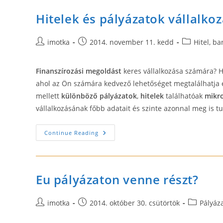
Számára
Hitelek és pályázatok vállalko
Post
Post
Post
imotka
2014. november 11. kedd
Hitel, b
author:
published:
category:
Finanszírozási megoldást
keres vállalkozása számára? Ha
ahol az Ön számára kedvező lehetőséget megtalálhatja 
mellett
különböző pályázatok
,
hitelek
találhatóak
mikro
vállalkozásának főbb adatait és szinte azonnal meg is tu
Hitelek
Continue Reading
És
Pályázatok
Vállalkozásoknak
Eu pályázaton venne részt?
Post
Post
Post
imotka
2014. október 30. csütörtök
Pályáz
author:
published:
category: