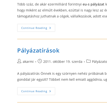
Több száz, de akár ezermilliárd forintnyi
eu-s pályázat
k
hogy miként az elmúlt években, ezúttal is nagy lesz az é
támogatáshoz juthatnak a cégek, vállalkozások, adott e
Eu
Continue Reading
Pályázaton
Venne
Részt?
Pályázatírások
Post
Post
Post
akarmi
2011. október 19. szerda
Pályázato
author:
published:
category:
A pályázatírás Önnek is egy szörnyen nehéz próbának b
gonddal jár együtt? Többet nem kell emiatt aggódnia, u
Pályázatírások
Continue Reading