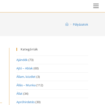
Vie
web
Me
>
Pályázatok
Kategóriák
Ajándék
(73)
Ajtó – Ablak
(60)
Állam, közélet
(3)
Állás – Munka
(112)
Állat
(34)
Apróhirdetés
(30)