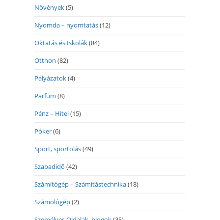
Növények
(5)
Nyomda – nyomtatás
(12)
Oktatás és Iskolák
(84)
Otthon
(82)
Pályázatok
(4)
Parfüm
(8)
Pénz – Hitel
(15)
Póker
(6)
Sport, sportolás
(49)
Szabadidő
(42)
Számítógép – Számítástechnika
(18)
Számológép
(2)
Személyes Oldalak, blogok
(35)