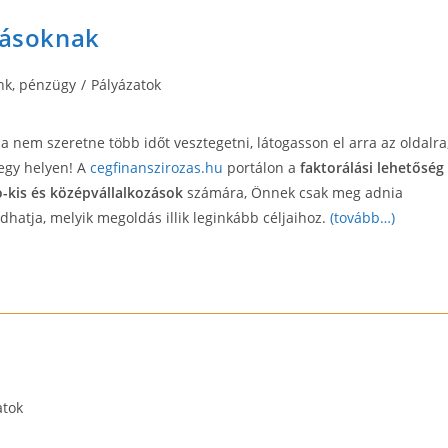
zásoknak
ank, pénzügy
/
Pályázatok
 nem szeretne több időt vesztegetni, látogasson el arra az oldalra
egy helyen! A
cegfinanszirozas.hu
portálon a
faktorálási lehetőség
-kis és középvállalkozások
számára, Önnek csak meg adnia
dhatja, melyik megoldás illik leginkább céljaihoz.
(tovább…)
atok