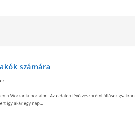
lakók számára
tok
en a Workania portálon. Az oldalon lévő veszprémi állások gyakran
mert így akár egy nap…