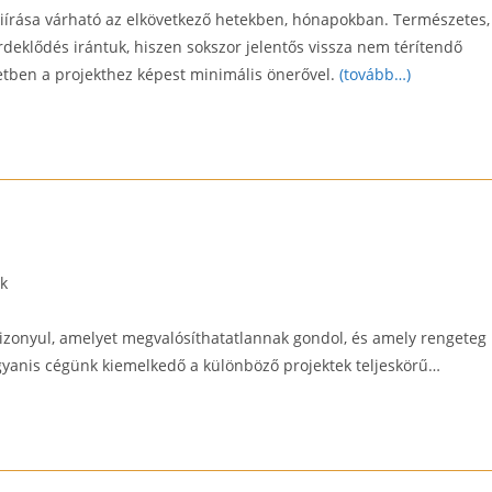
iírása várható az elkövetkező hetekben, hónapokban. Természetes,
rdeklődés irántuk, hiszen sokszor jelentős vissza nem térítendő
setben a projekthez képest minimális önerővel.
(tovább…)
k
izonyul, amelyet megvalósíthatatlannak gondol, és amely rengeteg
gyanis cégünk kiemelkedő a különböző projektek teljeskörű…