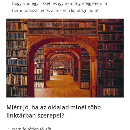
hogy írtál egy cikket, és így nem fog megjelenni a
bemutatkozásod és a linked a katalógusban!
Miért jó, ha az oldalad minél több
linktárban szerepel?
Nem feltétlen jó, sőt!