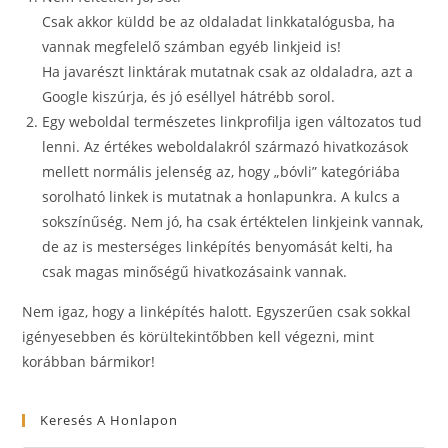
Csak akkor küldd be az oldaladat linkkatalógusba, ha
vannak megfelelő számban egyéb linkjeid is!
Ha javarészt linktárak mutatnak csak az oldaladra, azt a
Google kiszúrja, és jó eséllyel hátrébb sorol.
Egy weboldal természetes linkprofilja igen változatos tud
lenni. Az értékes weboldalakról származó hivatkozások
mellett normális jelenség az, hogy „bóvli” kategóriába
sorolható linkek is mutatnak a honlapunkra. A kulcs a
sokszínűség. Nem jó, ha csak értéktelen linkjeink vannak,
de az is mesterséges linképítés benyomását kelti, ha
csak magas minőségű hivatkozásaink vannak.
Nem igaz, hogy a linképítés halott. Egyszerűen csak sokkal
igényesebben és körültekintőbben kell végezni, mint
korábban bármikor!
Keresés A Honlapon