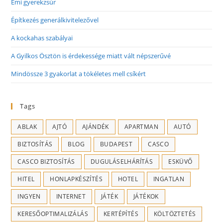
Emi gyerekzsúr
Építkezés generálkivitelezővel
A kockahas szabályai
A Gyilkos Ösztön is érdekessége miatt vált népszerűvé
Mindössze 3 gyakorlat a tökéletes mell csíkért
Tags
ABLAK
AJTÓ
AJÁNDÉK
APARTMAN
AUTÓ
BIZTOSÍTÁS
BLOG
BUDAPEST
CASCO
CASCO BIZTOSÍTÁS
DUGULÁSELHÁRÍTÁS
ESKÜVŐ
HITEL
HONLAPKÉSZÍTÉS
HOTEL
INGATLAN
INGYEN
INTERNET
JÁTÉK
JÁTÉKOK
KERESŐOPTIMALIZÁLÁS
KERTÉPÍTÉS
KÖLTÖZTETÉS