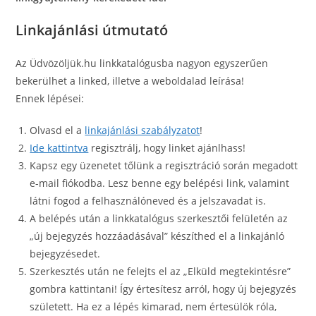
Linkajánlási útmutató
Az Üdvözöljük.hu linkkatalógusba nagyon egyszerűen
bekerülhet a linked, illetve a weboldalad leírása!
Ennek lépései:
Olvasd el a
linkajánlási szabályzatot
!
Ide kattintva
regisztrálj, hogy linket ajánlhass!
Kapsz egy üzenetet tőlünk a regisztráció során megadott
e-mail fiókodba. Lesz benne egy belépési link, valamint
látni fogod a felhasználóneved és a jelszavadat is.
A belépés után a linkkatalógus szerkesztői felületén az
„új bejegyzés hozzáadásával” készíthed el a linkajánló
bejegyzésedet.
Szerkesztés után ne felejts el az „Elküld megtekintésre”
gombra kattintani! Így értesítesz arról, hogy új bejegyzés
született. Ha ez a lépés kimarad, nem értesülök róla,