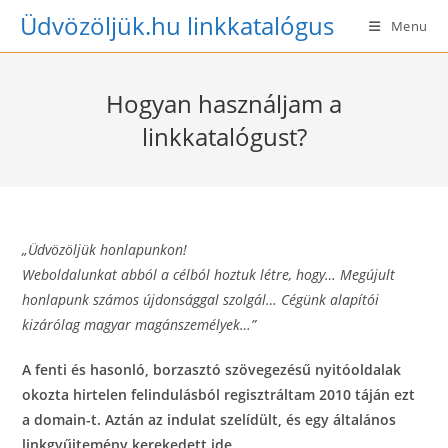
Skip
Üdvözöljük.hu linkkatalógus
Menu
to
content
Hogyan használjam a
linkkatalógust?
„Üdvözöljük honlapunkon!
Weboldalunkat abból a célból hoztuk létre, hogy… Megújult
honlapunk számos újdonsággal szolgál… Cégünk alapítói
kizárólag magyar magánszemélyek…”
A fenti és hasonló, borzasztó szövegezésű nyitóoldalak
okozta hirtelen felindulásból regisztráltam 2010 táján ezt
a domain-t. Aztán az indulat szelídült, és egy általános
linkgyűjtemény kerekedett ide.