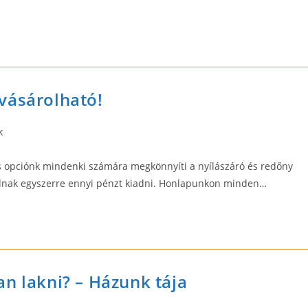
vásárolható!
k
tés opciónk mindenki számára megkönnyíti a nyílászáró és redőny
tudnak egyszerre ennyi pénzt kiadni. Honlapunkon minden…
n lakni? – Házunk tája