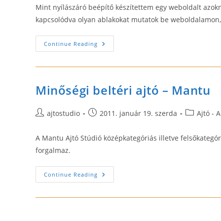
Mint nyílászáró beépítő készítettem egy weboldalt azok
kapcsolódva olyan ablakokat mutatok be weboldalamon, 
Ahol
Continue Reading
Az
Ablakozás
Kezdődik
Minőségi beltéri ajtó – Mantu
Post
Post
Post
ajtostudio
2011. január 19. szerda
Ajtó - 
author:
published:
category:
A Mantu Ajtó Stúdió középkategóriás illetve felsőkategór
forgalmaz.
Minőségi
Continue Reading
Beltéri
Ajtó
–
Mantu