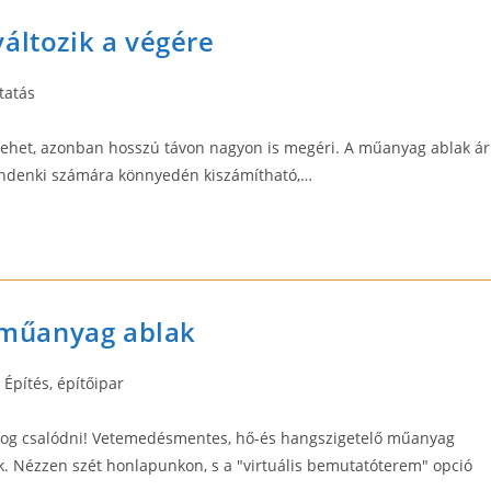
áltozik a végére
tatás
b lehet, azonban hosszú távon nagyon is megéri. A műanyag ablak ár
indenki számára könnyedén kiszámítható,…
, műanyag ablak
st
Építés, építőipar
tegory:
 fog csalódni! Vetemedésmentes, hő-és hangszigetelő műanyag
k. Nézzen szét honlapunkon, s a "virtuális bemutatóterem" opció