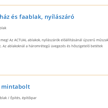
ház és faablak, nyílászáró
Ablak
meg! Az ACTUAL ablakok, nyílászárók előállításánál újszerű műszak
t. Az ablakoknál a háromrétegű üvegezés és hőszigetelő betétek
ó mintabolt
Ablak
/
Építés, építőipar