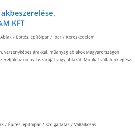
lakbeszerelése,
&M KFT
 Ablak
/
Építés, építőipar
/
Ipar
/
Kereskedelem
n, versenyképes árakkal, műanyag ablakok Magyarországon.
ereljük az ön nyílászáróját vagy ablakát. Munkát vállalunk egész
ak
/
Építés, építőipar
/
Szolgáltatás
/
Vállalkozás