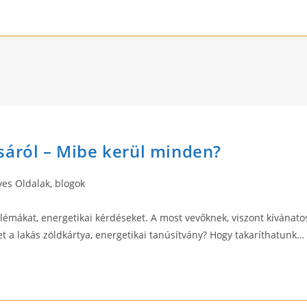
sáról – Mibe kerül minden?
es Oldalak, blogok
émákat, energetikai kérdéseket. A most vevőknek, viszont kívánato
et a lakás zöldkártya, energetikai tanúsítvány? Hogy takaríthatunk…