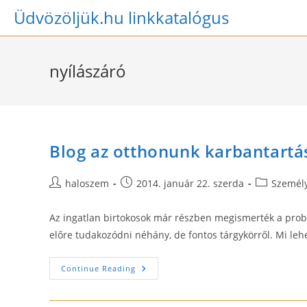
Skip
Üdvözöljük.hu linkkatalógus
to
content
nyílászáró
Blog az otthonunk karbantartá
Post
Post
Post
haloszem
2014. január 22. szerda
Személy
author:
published:
category:
Az ingatlan birtokosok már részben megismerték a probl
előre tudakozódni néhány, de fontos tárgykörről. Mi leh
Blog
Continue Reading
Az
Otthonunk
Karbantartásáról
–