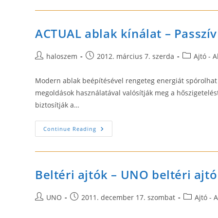
Olcsón
ACTUAL ablak kínálat – Passzív
Post
Post
Post
haloszem
2012. március 7. szerda
Ajtó - 
author:
published:
category:
Modern ablak beépítésével rengeteg energiát spórolhat 
megoldások használatával valósítják meg a hőszigetelés
biztosítják a…
ACTUAL
Continue Reading
Ablak
Kínálat
–
Passzívház
És
Faablak,
Beltéri ajtók – UNO beltéri ajt
Nyílászáró
Post
Post
Post
UNO
2011. december 17. szombat
Ajtó - 
author:
published:
category: