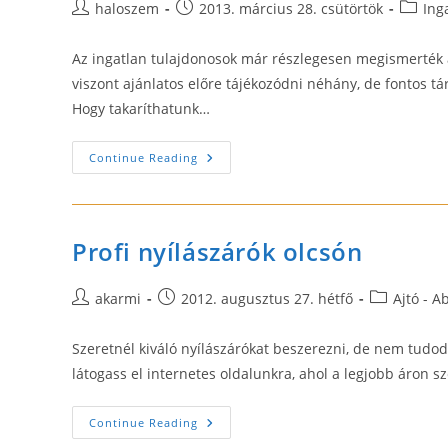
Post
Post
Post
haloszem
2013. március 28. csütörtök
Ing
author:
published:
categor
Az ingatlan tulajdonosok már részlegesen megismerték a
viszont ajánlatos előre tájékozódni néhány, de fontos tár
Hogy takaríthatunk…
Mennyiért
Continue Reading
Szeretne
Ingatlanában
Lakni?
–
Házunk
Tája
Profi nyílászárók olcsón
Post
Post
Post
akarmi
2012. augusztus 27. hétfő
Ajtó - A
author:
published:
category:
Szeretnél kiváló nyílászárókat beszerezni, de nem tudod
látogass el internetes oldalunkra, ahol a legjobb áron s
Profi
Continue Reading
Nyílászárók