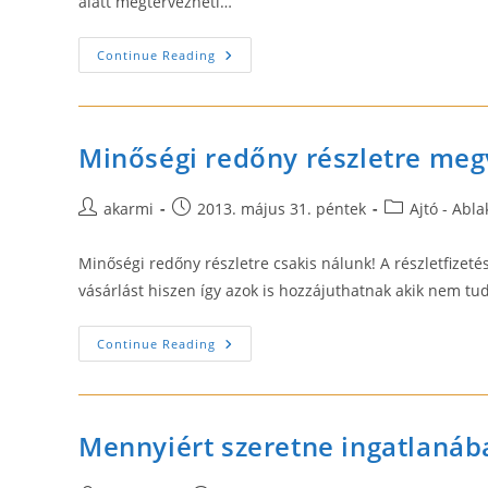
alatt megtervezheti…
Tisza
Continue Reading
Ajtó
Kft.
–
Műanyag
Ajtó,
Műanyag
Minőségi redőny részletre meg
Ablak
Post
Post
Post
akarmi
2013. május 31. péntek
Ajtó - Abla
author:
published:
category:
Minőségi redőny részletre csakis nálunk! A részletfize
vásárlást hiszen így azok is hozzájuthatnak akik nem 
Minőségi
Continue Reading
Redőny
Részletre
Megvásárolható!
Mennyiért szeretne ingatlanába