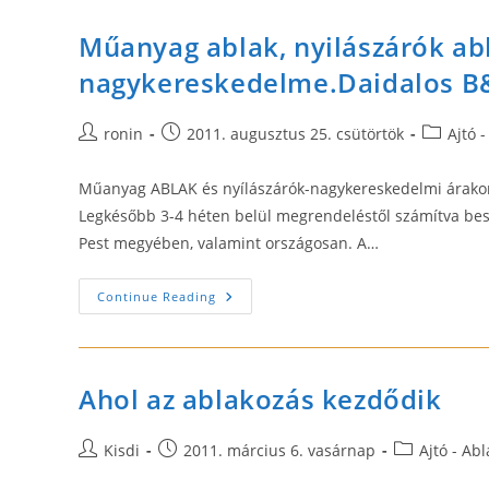
Műanyag ablak, nyilászárók ab
nagykereskedelme.Daidalos B
Post
Post
Post
ronin
2011. augusztus 25. csütörtök
Ajtó -
author:
published:
category:
Műanyag ABLAK és nyílászárók-nagykereskedelmi árako
Legkésőbb 3-4 héten belül megrendeléstől számítva besz
Pest megyében, valamint országosan. A…
Műanyag
Continue Reading
Ablak,
Nyilászárók
Ablakbeszerelése,
Nagykereskedelme.Daidalos
B&M
KFT
Ahol az ablakozás kezdődik
Post
Post
Post
Kisdi
2011. március 6. vasárnap
Ajtó - Abl
author:
published:
category: