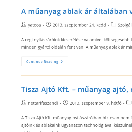
Mibe
Kerül
A műanyag ablak ár általában v
Minden?
Post
Post
Post
yatooa
2013. szeptember 24. kedd
Szolgál
author:
published:
category:
A régi nyílászáróink kicserélése valamivel költségeseb
minden gyártó oldalán fent van. A műanyag ablak ár m
A
Continue Reading
Műanyag
Ablak
Ár
Általában
Változik
A
Tisza Ajtó Kft. – műanyag ajtó
Végére
Post
Post
Po
nettarifaszandi
2013. szeptember 9. hétfő
author:
published:
ca
A Tisza Ajtó Kft. műanyag nyílászáróiban biztosan nem
ajtóink és ablakaink ugyanazon technológiával készülne