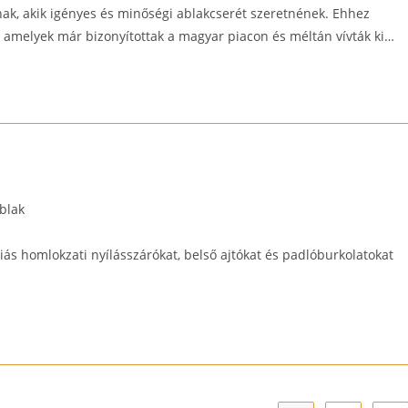
nak, akik igényes és minőségi ablakcserét szeretnének. Ehhez
amelyek már bizonyítottak a magyar piacon és méltán vívták ki…
Ablak
iás homlokzati nyílásszárókat, belső ajtókat és padlóburkolatokat