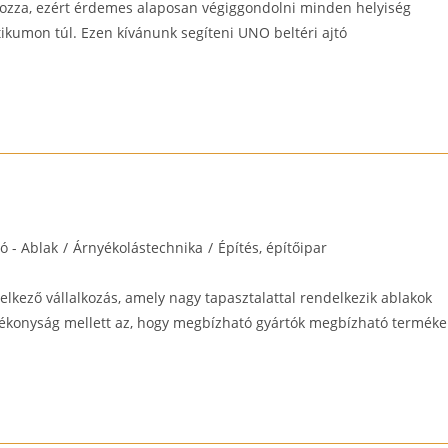
tározza, ezért érdemes alaposan végiggondolni minden helyiség
tikumon túl. Ezen kívánunk segíteni UNO beltéri ajtó
tó - Ablak
/
Árnyékolástechnika
/
Építés, építőipar
ry:
elkező vállalkozás, amely nagy tapasztalattal rendelkezik ablakok
ékonyság mellett az, hogy megbízható gyártók megbízható terméke