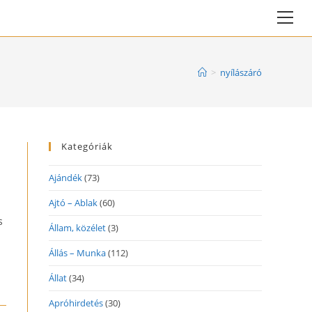
Vie
web
Me
>
nyílászáró
Kategóriák
Ajándék
(73)
Ajtó – Ablak
(60)
s
Állam, közélet
(3)
Állás – Munka
(112)
Állat
(34)
Apróhirdetés
(30)