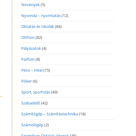
Növények
(5)
Nyomda – nyomtatás
(12)
Oktatás és Iskolák
(84)
Otthon
(82)
Pályázatok
(4)
Parfüm
(8)
Pénz – Hitel
(15)
Póker
(6)
Sport, sportolás
(49)
Szabadidő
(42)
Számítógép – Számítástechnika
(18)
Számológép
(2)
Személyes Oldalak, blogok
(35)