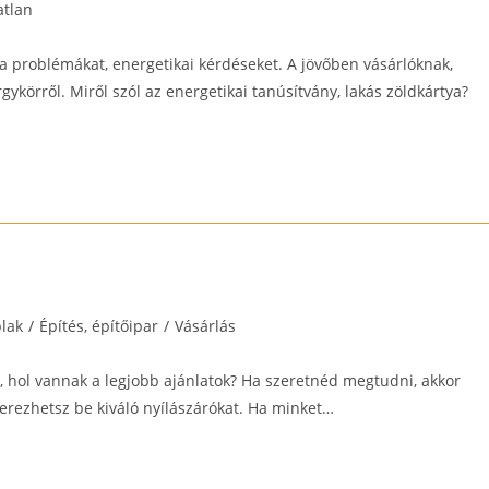
atlan
y:
 problémákat, energetikai kérdéseket. A jövőben vásárlóknak,
gykörről. Miről szól az energetikai tanúsítvány, lakás zöldkártya?
blak
/
Építés, építőipar
/
Vásárlás
, hol vannak a legjobb ajánlatok? Ha szeretnéd megtudni, akkor
zerezhetsz be kiváló nyílászárókat. Ha minket…