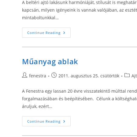
A beltéri ajtó lakásunk harmóniáját, stílusát is megha
kapcsán, milyen igényeink is vannak valójában, az eszté
mintaboltunkkal…
Beltéri
Continue Reading
Ajtók
–
UNO
Beltéri
Ajtó
Mintabolt
Műanyag ablak
Post
Post
Post
fenestra
2011. augusztus 25. csütörtök
Aj
author:
published:
catego
A Fenestra egy lassan 20 évre visszatekintő múlttal rend
forgalmazásában és beépítésében. Célunk a költséghat
áruljuk, ezért…
Műanyag
Continue Reading
Ablak