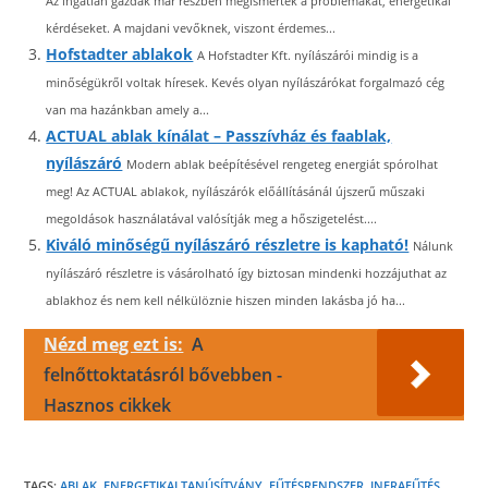
Az ingatlan gazdák már részben megismerték a problémákat, energetikai
kérdéseket. A majdani vevőknek, viszont érdemes...
Hofstadter ablakok
A Hofstadter Kft. nyílászárói mindig is a
minőségükről voltak híresek. Kevés olyan nyílászárókat forgalmazó cég
van ma hazánkban amely a...
ACTUAL ablak kínálat – Passzívház és faablak,
nyílászáró
Modern ablak beépítésével rengeteg energiát spórolhat
meg! Az ACTUAL ablakok, nyílászárók előállításánál újszerű műszaki
megoldások használatával valósítják meg a hőszigetelést....
Kiváló minőségű nyílászáró részletre is kapható!
Nálunk
nyílászáró részletre is vásárolható így biztosan mindenki hozzájuthat az
ablakhoz és nem kell nélkülöznie hiszen minden lakásba jó ha...
Nézd meg ezt is:
A
felnőttoktatásról bővebben -
Hasznos cikkek
TAGS:
ABLAK
,
ENERGETIKAI TANÚSÍTVÁNY
,
FŰTÉSRENDSZER
,
INFRAFŰTÉS
,