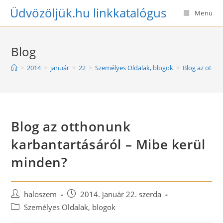
Skip
Üdvözöljük.hu linkkatalógus
Menu
to
content
Blog
>
2014
>
január
>
22
>
Személyes Oldalak, blogok
>
Blog az otth
Blog az otthonunk
karbantartásáról – Mibe kerül
minden?
Post
Post
haloszem
2014. január 22. szerda
author:
published:
Post
Személyes Oldalak, blogok
category: