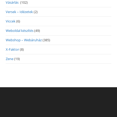
Vásárlás
(102)
Versek – Idézetek
(2)
Viccek
(6)
Weboldal készítés
(49)
Webshop – Webáruház
(385)
X-Faktor
(8)
Zene
(19)