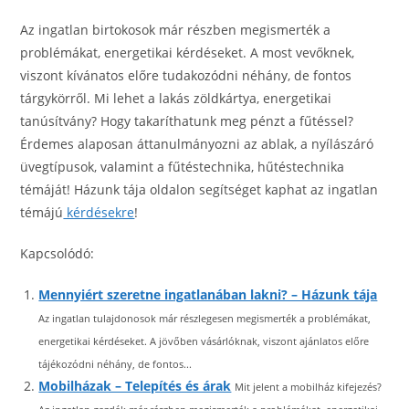
Az ingatlan birtokosok már részben megismerték a
problémákat, energetikai kérdéseket. A most vevőknek,
viszont kívánatos előre tudakozódni néhány, de fontos
tárgykörről. Mi lehet a lakás zöldkártya, energetikai
tanúsítvány? Hogy takaríthatunk meg pénzt a fűtéssel?
Érdemes alaposan áttanulmányozni az ablak, a nyílászáró
üvegtípusok, valamint a fűtéstechnika, hűtéstechnika
témáját! Házunk tája oldalon segítséget kaphat az ingatlan
témájú
kérdésekre
!
Kapcsolódó:
Mennyiért szeretne ingatlanában lakni? – Házunk tája
Az ingatlan tulajdonosok már részlegesen megismerték a problémákat,
energetikai kérdéseket. A jövőben vásárlóknak, viszont ajánlatos előre
tájékozódni néhány, de fontos...
Mobilházak – Telepítés és árak
Mit jelent a mobilház kifejezés?