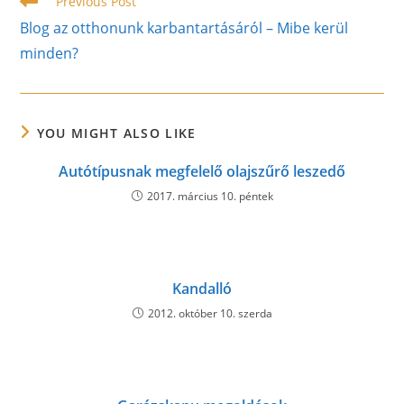
Read
Previous Post
more
Blog az otthonunk karbantartásáról – Mibe kerül
articles
minden?
YOU MIGHT ALSO LIKE
Autótípusnak megfelelő olajszűrő leszedő
2017. március 10. péntek
Kandalló
2012. október 10. szerda