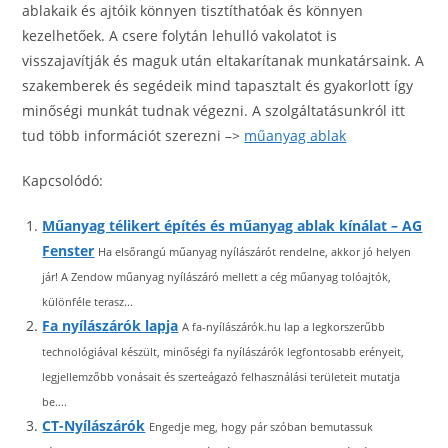
ablakaik és ajtóik könnyen tisztíthatóak és könnyen
kezelhetőek. A csere folytán lehulló vakolatot is
visszajavítják és maguk után eltakarítanak munkatársaink. A
szakemberek és segédeik mind tapasztalt és gyakorlott így
minőségi munkát tudnak végezni. A szolgáltatásunkról itt
tud több információt szerezni –>
műanyag ablak
Kapcsolódó:
Műanyag télikert építés és műanyag ablak kínálat – AG
Fenster
Ha elsőrangú műanyag nyílászárót rendelne, akkor jó helyen
jár! A Zendow műanyag nyílászáró mellett a cég műanyag tolóajtók,
különféle terasz...
Fa nyílászárók lapja
A fa-nyílászárók.hu lap a legkorszerűbb
technológiával készült, minőségi fa nyílászárók legfontosabb erényeit,
legjellemzőbb vonásait és szerteágazó felhasználási területeit mutatja
be....
CT-Nyílászárók
Engedje meg, hogy pár szóban bemutassuk