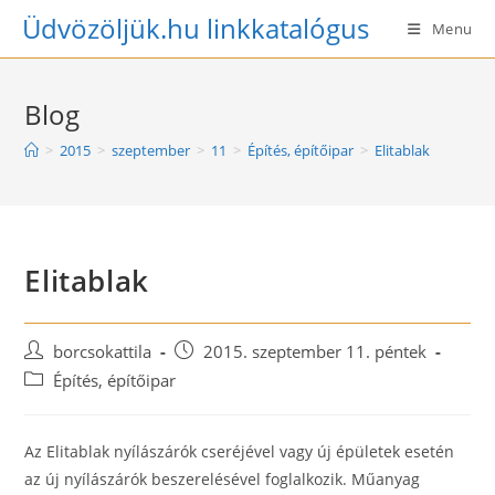
Skip
Üdvözöljük.hu linkkatalógus
Menu
to
content
Blog
>
2015
>
szeptember
>
11
>
Építés, építőipar
>
Elitablak
Elitablak
Post
Post
borcsokattila
2015. szeptember 11. péntek
author:
published:
Post
Építés, építőipar
category:
Az Elitablak nyílászárók cseréjével vagy új épületek esetén
az új nyílászárók beszerelésével foglalkozik. Műanyag