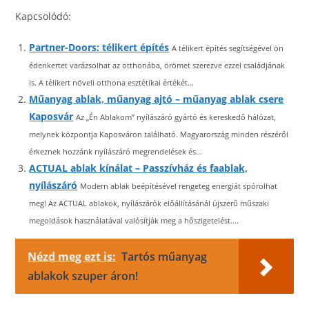
Kapcsolódó:
Partner-Doors: télikert építés
A télikert építés segítségével ön
édenkertet varázsolhat az otthonába, örömet szerezve ezzel családjának
is. A télikert növeli otthona esztétikai értékét...
Műanyag ablak, műanyag ajtó – műanyag ablak csere
Kaposvár
Az „Én Ablakom” nyílászáró gyártó és kereskedő hálózat,
melynek központja Kaposváron található. Magyarország minden részéről
érkeznek hozzánk nyílászáró megrendelések és...
ACTUAL ablak kínálat – Passzívház és faablak,
nyílászáró
Modern ablak beépítésével rengeteg energiát spórolhat
meg! Az ACTUAL ablakok, nyílászárók előállításánál újszerű műszaki
megoldások használatával valósítják meg a hőszigetelést....
Nézd meg ezt is:
Tartós műanyag
ablakok szuper áron!