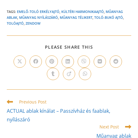
TAGS:
EMELŐ-TOLÓ ERKÉLYAJTÓ
,
KÜLTÉRI HARMONIKAAJTÓ
,
MŰANYAG
ABLAK
,
MŰANYAG NYÍLÁSZÁRÓ
,
MŰANYAG TÉLIKERT
,
TOLÓ-BUKÓ AJTÓ
,
TOLÓAJTÓ
,
ZENDOW
SHARE
PLEASE SHARE THIS
THIS
CONTENT
Opens
Opens
Opens
Opens
Opens
Opens
Opens
in
in
in
in
in
in
in
a
a
a
a
a
a
a
Opens
Opens
Opens
new
new
new
new
new
new
new
in
in
in
window
window
window
window
window
window
window
a
a
a
new
new
new
window
window
window
Read
Previous Post
more
ACTUAL ablak kínálat – Passzívház és faablak,
articles
nyílászáró
Next Post
Műanyag ablak