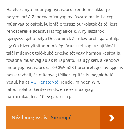
Ha elsőrangú műanyag nyílászárót rendelne, akkor jó
helyen jár! A Zendow műanyag nyílászáró mellett a cég
műanyag tolóajtók, különféle terasz burkolatok és télikert
rendszerek eladásával is foglalkozik. A nyílászárók
igényességét a belga Deceuninck Zendow profil garantálja,
így Ön bizonyítottan minőségi árucikket kap! Az ajtóknál
talál műanyag toló-bukó erkélyajtót vagy harmonikaajtót is,
továbbá műanyag ablak is kapható. Ha úgy kéri, a Zendow
műanyag nyílászárókat 0,60W/m2K háromréteges üveggel is
beszerezheti, és műanyag télikert építés is megoldható.
Végül, ha az
AG. Fenster-től
rendel, minden WPC
falburkolatra, kerítésrendszerre és műanyag
harmonikaajtóra 10 év garancia jár!
Nézd meg ezt is:
Sorompó