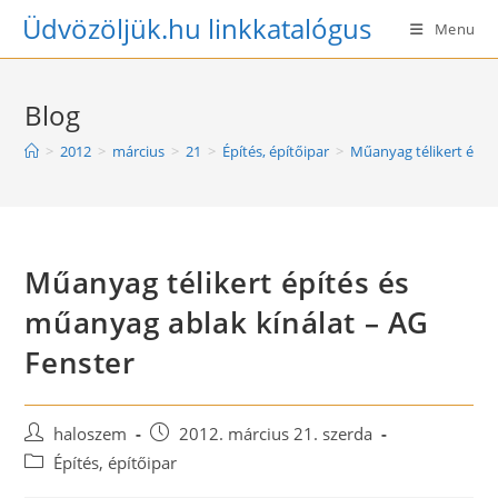
Skip
Üdvözöljük.hu linkkatalógus
Menu
to
content
Blog
>
2012
>
március
>
21
>
Építés, építőipar
>
Műanyag télikert épít
Műanyag télikert építés és
műanyag ablak kínálat – AG
Fenster
Post
Post
haloszem
2012. március 21. szerda
author:
published:
Post
Építés, építőipar
category: