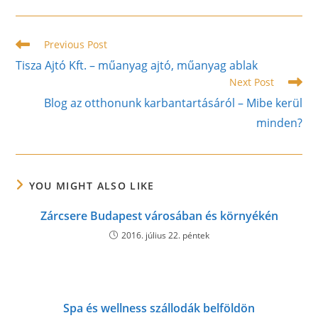
a
a
a
new
new
new
window
window
window
Read
Previous Post
more
Tisza Ajtó Kft. – műanyag ajtó, műanyag ablak
articles
Next Post
Blog az otthonunk karbantartásáról – Mibe kerül
minden?
YOU MIGHT ALSO LIKE
Zárcsere Budapest városában és környékén
2016. július 22. péntek
Spa és wellness szállodák belföldön