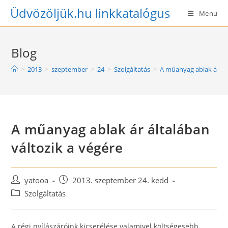
Skip
Üdvözöljük.hu linkkatalógus
Menu
to
content
Blog
>
2013
>
szeptember
>
24
>
Szolgáltatás
>
A műanyag ablak ár ált
A műanyag ablak ár általában
változik a végére
Post
Post
yatooa
2013. szeptember 24. kedd
author:
published:
Post
Szolgáltatás
category:
A régi nyílászáróink kicserélése valamivel költségesebb