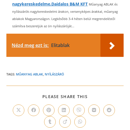
nagykereskedelme.Daidalos B&M KFT
Műanyag ABLAK és
nyílászárók-nagykereskedelmi árakon, versenyképes árakkal, műanyag
ablakok Magyarországon. Legkésőbb 3-4 héten belül megrendeléstől
számítva beszereljük az ön nyílászáróját...
Nézd meg ezt is:
Elitablak
TAGS:
MŰANYAG ABLAK
,
NYÍLÁSZÁRÓ
SHARE
PLEASE SHARE THIS
THIS
CONTENT
Opens
Opens
Opens
Opens
Opens
Opens
Opens
in
in
in
in
in
in
in
a
a
a
a
a
a
a
Opens
Opens
Opens
new
new
new
new
new
new
new
in
in
in
window
window
window
window
window
window
window