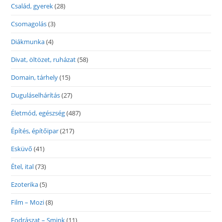
Család, gyerek
(28)
Csomagolás
(3)
Diákmunka
(4)
Divat, öltözet, ruházat
(58)
Domain, tárhely
(15)
Duguláselhárítás
(27)
Életmód, egészség
(487)
Építés, építőipar
(217)
Esküvő
(41)
Étel, ital
(73)
Ezoterika
(5)
Film – Mozi
(8)
Fodrászat – Smink
(11)