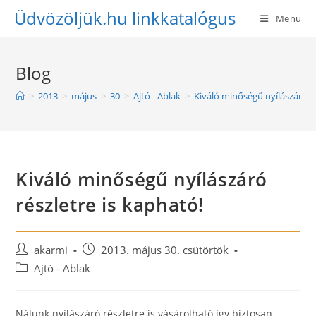
Skip
Üdvözöljük.hu linkkatalógus
Menu
to
content
Blog
>
2013
>
május
>
30
>
Ajtó - Ablak
>
Kiváló minőségű nyílászáró ré
Kiváló minőségű nyílászáró
részletre is kapható!
Post
Post
akarmi
2013. május 30. csütörtök
author:
published:
Post
Ajtó - Ablak
category:
Nálunk nyílászáró részletre is vásárolható így biztosan