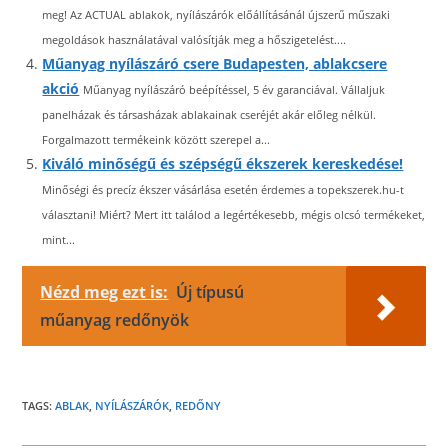
meg! Az ACTUAL ablakok, nyílászárók előállításánál újszerű műszaki
megoldások használatával valósítják meg a hőszigetelést....
Műanyag nyílászáró csere Budapesten, ablakcsere
akció
Műanyag nyílászáró beépítéssel, 5 év garanciával. Vállaljuk
panelházak és társasházak ablakainak cseréjét akár előleg nélkül.
Forgalmazott termékeink között szerepel a...
Kiváló minőségű és szépségű ékszerek kereskedése!
Minőségi és precíz ékszer vásárlása esetén érdemes a topekszerek.hu-t
választani! Miért? Mert itt találod a legértékesebb, mégis olcsó termékeket,
mint...
Nézd meg ezt is:
Új típusú
műanyag redőnyök
TAGS:
ABLAK
,
NYÍLÁSZÁRÓK
,
REDŐNY