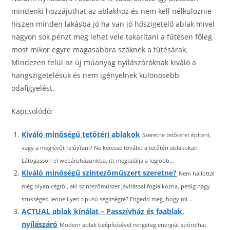
mindenki hozzájuthat az ablakhoz és nem kell nélkülöznie
hiszen minden lakásba jó ha van jó hőszigetelő ablak mivel
nagyon sok pénzt meg lehet vele takarítani a fűtésen főleg
most mikor egyre magasabbra szöknek a fűtésárak.
Mindezen felül az új műanyag nyílászáróknak kiváló a
hangszigetelésük és nem igényelnek különösebb
odafigyelést.
Kapcsolódó:
Kiváló minőségű tetőtéri ablakok
Szeretne tetőteret építeni,
vagy a meglévőt felújítani? Ne keresse tovább a tetőtéri ablakokat!
Látogasson el webáruházunkba, itt megtalálja a legjobb...
Kiváló minőségű szintezőműszert szeretne?
Nem hallottál
még olyan cégről, aki szintezőműszer javítással foglalkozna, pedig nagy
szükséged lenne ilyen típusú segítségre? Engedd meg, hogy mi...
ACTUAL ablak kínálat – Passzívház és faablak,
nyílászáró
Modern ablak beépítésével rengeteg energiát spórolhat