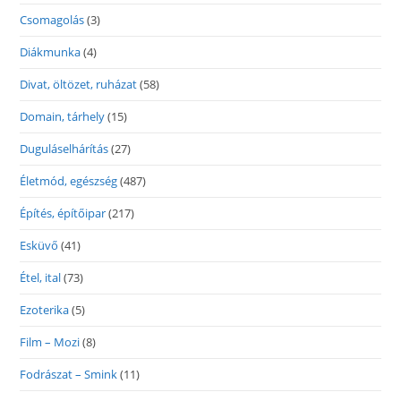
Csomagolás
(3)
Diákmunka
(4)
Divat, öltözet, ruházat
(58)
Domain, tárhely
(15)
Duguláselhárítás
(27)
Életmód, egészség
(487)
Építés, építőipar
(217)
Esküvő
(41)
Étel, ital
(73)
Ezoterika
(5)
Film – Mozi
(8)
Fodrászat – Smink
(11)