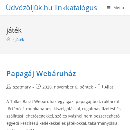
Skip
Üdvözöljük.hu linkkatalógus
Menu
to
content
játék
>
játék
Papagáj Webáruház
Post
Post
Post
szatmary
2020. november 6. péntek
Állat
author:
published:
category:
A Tollas Barát Webáruház egy igazi papagáj bolt, raktárról
történő, 1 munkanapos kiszolgálással, rugalmas fizetési és
szállítási lehetőségekkel, széles Máshol nem beszerezhető,
egyedi készítésű kellékekkel és játékokkal, takarmányokkal