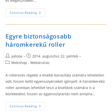
és kiegészítőkkel…
Papagáj
Continue Reading
Webáruház
Egyre biztonságosabb
háromkerekű roller
Post
Post
yatooa
2014. augusztus 22. péntek
author:
published:
Post
Webshop - Webáruház
category:
A rollerezés régebb a kisebb korosztály számára lehetetlen
volt, hiszen kellő egyensúlyérzéket igényelt. A háromkerekű
roller azonban lehetővé teszi a kisebbek számára is a
közlekedést, hiszen az egyensúlytartás nem annyira…
Egyre
Continue Reading
Biztonságosabb