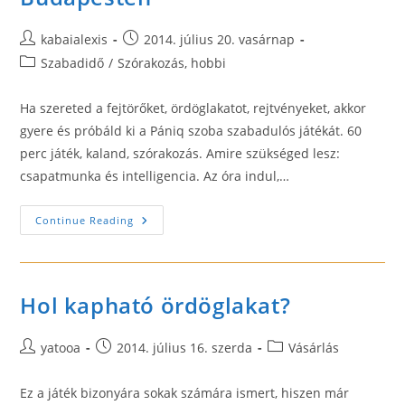
Post
Post
kabaialexis
2014. július 20. vasárnap
author:
published:
Post
Szabadidő
/
Szórakozás, hobbi
category:
Ha szereted a fejtörőket, ördöglakatot, rejtvényeket, akkor
gyere és próbáld ki a Pániq szoba szabadulós játékát. 60
perc játék, kaland, szórakozás. Amire szükséged lesz:
csapatmunka és intelligencia. Az óra indul,…
Pániq-
Continue Reading
Szoba
Szabadulós
Játékok
Budapesten
Hol kapható ördöglakat?
Post
Post
Post
yatooa
2014. július 16. szerda
Vásárlás
author:
published:
category:
Ez a játék bizonyára sokak számára ismert, hiszen már