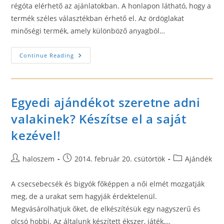
régóta elérhető az ajánlatokban. A honlapon látható, hogy a
termék széles választékban érhető el. Az ördöglakat
minőségi termék, amely különböző anyagból…
Hol
Continue Reading
Kapható
Ördöglakat?
Egyedi ajándékot szeretne adni
valakinek? Készítse el a saját
kezével!
Post
Post
Post
haloszem
2014. február 20. csütörtök
Ajándék
author:
published:
category:
A csecsebecsék és bigyók főképpen a női elmét mozgatják
meg, de a urakat sem hagyják érdektelenül.
Megvásárolhatjuk őket, de elkészítésük egy nagyszerű és
olcsó hobbi. Az általunk készített ékszer, játék,…