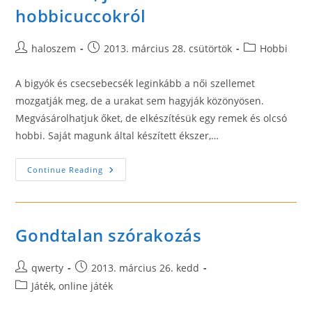
hobbicuccokról
Post
Post
Post
haloszem
2013. március 28. csütörtök
Hobbi
author:
published:
category:
A bigyók és csecsebecsék leginkább a női szellemet
mozgatják meg, de a urakat sem hagyják közönyösen.
Megvásárolhatjuk őket, de elkészítésük egy remek és olcsó
hobbi. Saját magunk által készített ékszer,…
Bigyók
Continue Reading
És
Csecsebecsék
–
Blog
Ékszerről,
Játékról
Gondtalan szórakozás
És
Hobbicuccokról
Post
Post
qwerty
2013. március 26. kedd
author:
published:
Post
Játék, online játék
category: