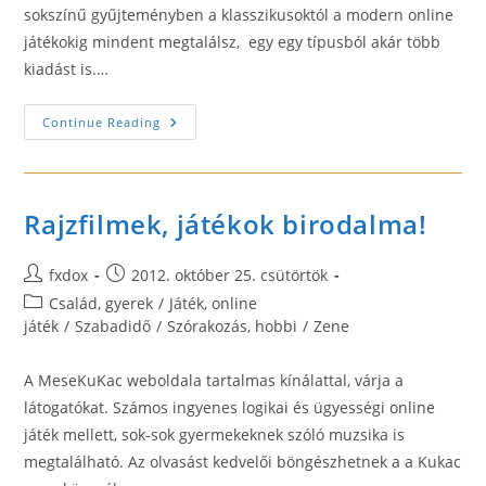
sokszínű gyűjteményben a klasszikusoktól a modern online
játékokig mindent megtalálsz, egy egy típusból akár több
kiadást is.…
Ingyenjátszol.hu
Continue Reading
–
Ingyen
Játék
Gyűjtemény
Rajzfilmek, játékok birodalma!
Post
Post
fxdox
2012. október 25. csütörtök
author:
published:
Post
Család, gyerek
/
Játék, online
category:
játék
/
Szabadidő
/
Szórakozás, hobbi
/
Zene
A MeseKuKac weboldala tartalmas kínálattal, várja a
látogatókat. Számos ingyenes logikai és ügyességi online
játék mellett, sok-sok gyermekeknek szóló muzsika is
megtalálható. Az olvasást kedvelői böngészhetnek a a Kukac