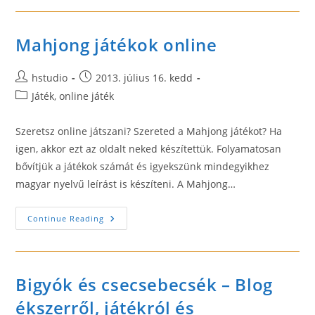
Anyagok
Mahjong játékok online
Post
Post
hstudio
2013. július 16. kedd
author:
published:
Post
Játék, online játék
category:
Szeretsz online játszani? Szereted a Mahjong játékot? Ha
igen, akkor ezt az oldalt neked készítettük. Folyamatosan
bővítjük a játékok számát és igyekszünk mindegyikhez
magyar nyelvű leírást is készíteni. A Mahjong…
Mahjong
Continue Reading
Játékok
Online
Bigyók és csecsebecsék – Blog
ékszerről, játékról és