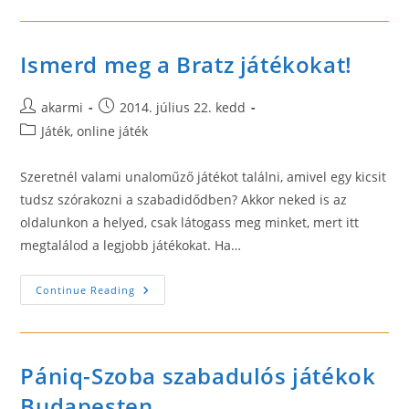
Háromkerekű
Roller
Ismerd meg a Bratz játékokat!
Post
Post
akarmi
2014. július 22. kedd
author:
published:
Post
Játék, online játék
category:
Szeretnél valami unaloműző játékot találni, amivel egy kicsit
tudsz szórakozni a szabadidődben? Akkor neked is az
oldalunkon a helyed, csak látogass meg minket, mert itt
megtalálod a legjobb játékokat. Ha…
Ismerd
Continue Reading
Meg
A
Bratz
Játékokat!
Pániq-Szoba szabadulós játékok
Budapesten