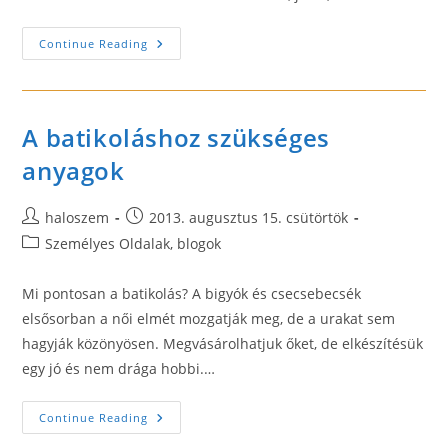
Egyedi
Continue Reading
Ajándékot
Szeretne
Adni
Valakinek?
Készítse
El
A batikoláshoz szükséges
A
Saját
anyagok
Kezével!
Post
Post
haloszem
2013. augusztus 15. csütörtök
author:
published:
Post
Személyes Oldalak, blogok
category:
Mi pontosan a batikolás? A bigyók és csecsebecsék
elsősorban a női elmét mozgatják meg, de a urakat sem
hagyják közönyösen. Megvásárolhatjuk őket, de elkészítésük
egy jó és nem drága hobbi.…
A
Continue Reading
Batikoláshoz
Szükséges