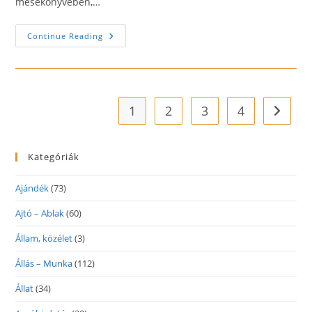
mesekönyvében,…
Rajzfilmek,
Continue Reading
Játékok
Birodalma!
1
2
3
4
Go to t
Kategóriák
Ajándék
(73)
Ajtó – Ablak
(60)
Állam, közélet
(3)
Állás – Munka
(112)
Állat
(34)