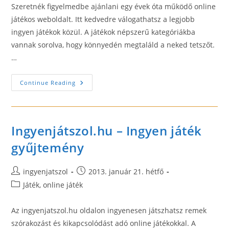
Szeretnék figyelmedbe ajánlani egy évek óta működő online
játékos weboldalt. Itt kedvedre válogathatsz a legjobb
ingyen játékok közül. A játékok népszerű kategóriákba
vannak sorolva, hogy könnyedén megtaláld a neked tetszőt.
…
Gondtalan
Continue Reading
Szórakozás
Ingyenjátszol.hu – Ingyen játék
gyűjtemény
Post
Post
ingyenjatszol
2013. január 21. hétfő
author:
published:
Post
Játék, online játék
category:
Az ingyenjatszol.hu oldalon ingyenesen játszhatsz remek
szórakozást és kikapcsolódást adó online játékokkal. A