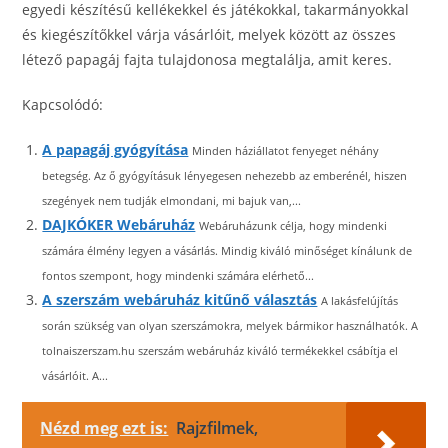
egyedi készítésű kellékekkel és játékokkal, takarmányokkal
és kiegészítőkkel várja vásárlóit, melyek között az összes
létező papagáj fajta tulajdonosa megtalálja, amit keres.
Kapcsolódó:
A papagáj gyógyítása
Minden háziállatot fenyeget néhány
betegség. Az ő gyógyításuk lényegesen nehezebb az emberénél, hiszen
szegények nem tudják elmondani, mi bajuk van,...
DAJKÓKER Webáruház
Webáruházunk célja, hogy mindenki
számára élmény legyen a vásárlás. Mindig kiváló minőséget kínálunk de
fontos szempont, hogy mindenki számára elérhető...
A szerszám webáruház kitűnő választás
A lakásfelújítás
során szükség van olyan szerszámokra, melyek bármikor használhatók. A
tolnaiszerszam.hu szerszám webáruház kiváló termékekkel csábítja el
vásárlóit. A...
Nézd meg ezt is:
Rajzfilmek,