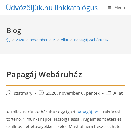
Skip
Üdvözöljük.hu linkkatalógus
Menu
to
content
Blog
>
2020
>
november
>
6
>
Állat
>
Papagáj Webáruház
Papagáj Webáruház
Post
Post
Post
szatmary
2020. november 6. péntek
Állat
author:
published:
category:
A Tollas Barát Webáruház egy igazi
papagáj bolt
, raktárról
történő, 1 munkanapos kiszolgálással, rugalmas fizetési és
szállítási lehetőségekkel, széles Máshol nem beszerezhető,