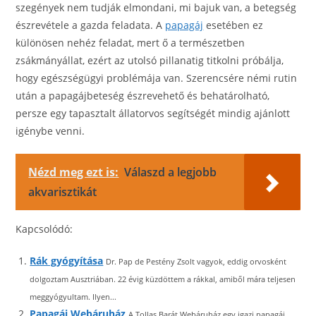
szegények nem tudják elmondani, mi bajuk van, a betegség
észrevétele a gazda feladata. A
papagáj
esetében ez
különösen nehéz feladat, mert ő a természetben
zsákmányállat, ezért az utolsó pillanatig titkolni próbálja,
hogy egészségügyi problémája van. Szerencsére némi rutin
után a papagájbeteség észrevehető és behatárolható,
persze egy tapasztalt állatorvos segítségét mindig ajánlott
igénybe venni.
Nézd meg ezt is:
Válaszd a legjobb
akvarisztikát
Kapcsolódó:
Rák gyógyítása
Dr. Pap de Pestény Zsolt vagyok, eddig orvosként
dolgoztam Ausztriában. 22 évig küzdöttem a rákkal, amiből mára teljesen
meggyógyultam. Ilyen...
Papagáj Webáruház
A Tollas Barát Webáruház egy igazi papagáj