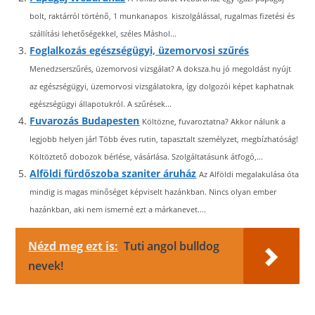
bolt, raktárról történő, 1 munkanapos kiszolgálással, rugalmas fizetési és
szállítási lehetőségekkel, széles Máshol...
Foglalkozás egészségügyi, üzemorvosi szűrés
Menedzserszűrés, üzemorvosi vizsgálat? A doksza.hu jó megoldást nyújt
az egészségügyi, üzemorvosi vizsgálatokra, így dolgozói képet kaphatnak
egészségügyi állapotukról. A szűrések...
Fuvarozás Budapesten
Költözne, fuvaroztatna? Akkor nálunk a
legjobb helyen jár! Több éves rutin, tapasztalt személyzet, megbízhatóság!
Költöztető dobozok bérlése, vásárlása. Szolgáltatásunk átfogó,...
Alföldi fürdőszoba szaniter áruház
Az Alföldi megalakulása óta
mindig is magas minőséget képviselt hazánkban. Nincs olyan ember
hazánkban, aki nem ismerné ezt a márkanevet....
Nézd meg ezt is:
Tuti angol bulldog
nevek!