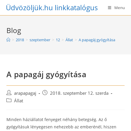
Skip
Üdvözöljük.hu linkkatalógus
Menu
to
content
Blog
>
2018
>
szeptember
>
12
>
Állat
>
A papagáj gyógyítása
A papagáj gyógyítása
Post
Post
arapapagaj
2018. szeptember 12. szerda
author:
published:
Post
Állat
category:
Minden háziállatot fenyeget néhány betegség. Az ő
gyógyításuk lényegesen nehezebb az emberénél, hiszen