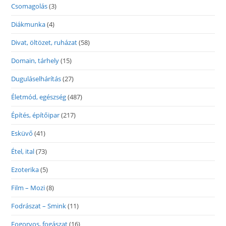
Csomagolás
(3)
Diákmunka
(4)
Divat, öltözet, ruházat
(58)
Domain, tárhely
(15)
Duguláselhárítás
(27)
Életmód, egészség
(487)
Építés, építőipar
(217)
Esküvő
(41)
Étel, ital
(73)
Ezoterika
(5)
Film – Mozi
(8)
Fodrászat – Smink
(11)
Fogorvos, fogászat
(16)