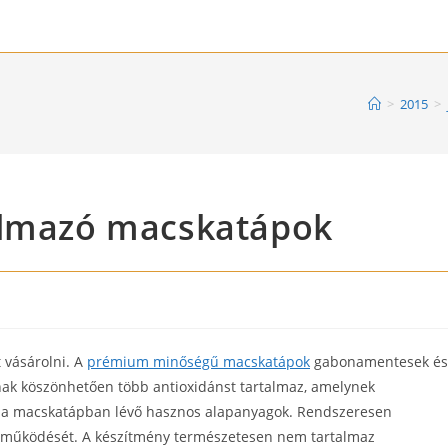
>
2015
>
almazó macskatápok
 vásárolni. A
prémium minőségű macskatápok
gabonamentesek és
ak köszönhetően több antioxidánst tartalmaz, amelynek
 a macskatápban lévő hasznos alapanyagok. Rendszeresen
es működését. A készítmény természetesen nem tartalmaz