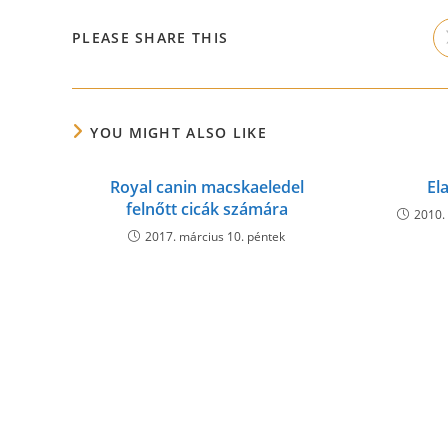
SHARE
PLEASE SHARE THIS
THIS
CONTENT
YOU MIGHT ALSO LIKE
Royal canin macskaeledel
El
felnőtt cicák számára
2010.
2017. március 10. péntek