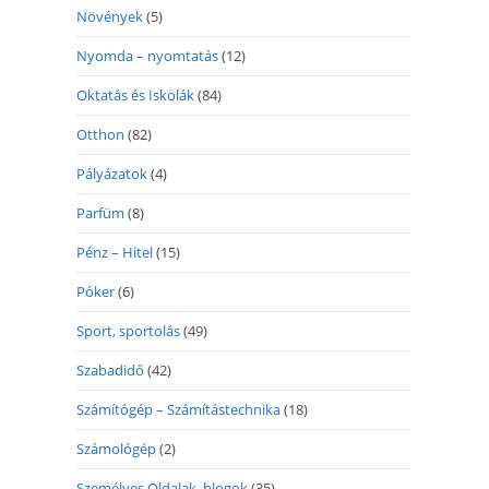
Növények
(5)
Nyomda – nyomtatás
(12)
Oktatás és Iskolák
(84)
Otthon
(82)
Pályázatok
(4)
Parfüm
(8)
Pénz – Hitel
(15)
Póker
(6)
Sport, sportolás
(49)
Szabadidő
(42)
Számítógép – Számítástechnika
(18)
Számológép
(2)
Személyes Oldalak, blogok
(35)