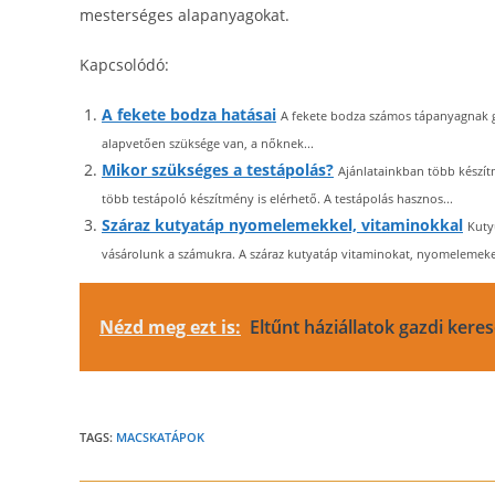
mesterséges alapanyagokat.
Kapcsolódó:
A fekete bodza hatásai
A fekete bodza számos tápanyagnak g
alapvetően szüksége van, a nőknek...
Mikor szükséges a testápolás?
Ajánlatainkban több készít
több testápoló készítmény is elérhető. A testápolás hasznos...
Száraz kutyatáp nyomelemekkel, vitaminokkal
Kuty
vásárolunk a számukra. A száraz kutyatáp vitaminokat, nyomelemeket 
Nézd meg ezt is:
Eltűnt háziállatok gazdi keres
TAGS:
MACSKATÁPOK