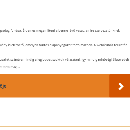
azdag forrása. Érdemes megemlíteni a benne lévő vasat, amire szervezetünknek
mény is elérhető, amelyek fontos alapanyagokat tartalmaznak. A webáruház felületén
usaink számára mindig a legjobbat szoktuk választani, így mindig minőségi állateledelt
tartalmaz,...
ője