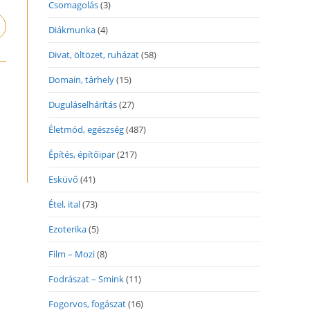
Csomagolás
(3)
pens
Diákmunka
(4)
n
Divat, öltözet, ruházat
(58)
ew
indow
Domain, tárhely
(15)
Duguláselhárítás
(27)
Életmód, egészség
(487)
Építés, építőipar
(217)
Esküvő
(41)
Étel, ital
(73)
Ezoterika
(5)
Film – Mozi
(8)
Fodrászat – Smink
(11)
Fogorvos, fogászat
(16)