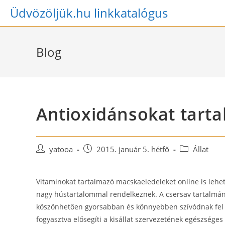
Skip
Üdvözöljük.hu linkkatalógus
to
content
Blog
Antioxidánsokat tart
Post
Post
Post
yatooa
2015. január 5. hétfő
Állat
author:
published:
category:
Vitaminokat tartalmazó macskaeledeleket online is lehet
nagy hústartalommal rendelkeznek. A csersav tartalmán
köszönhetően gyorsabban és könnyebben szívódnak fel
fogyasztva elősegíti a kisállat szervezetének egészség