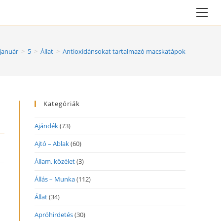
Vie
web
Me
január
>
5
>
Állat
>
Antioxidánsokat tartalmazó macskatápok
Kategóriák
Ajándék
(73)
Ajtó – Ablak
(60)
Állam, közélet
(3)
Állás – Munka
(112)
Állat
(34)
Apróhirdetés
(30)