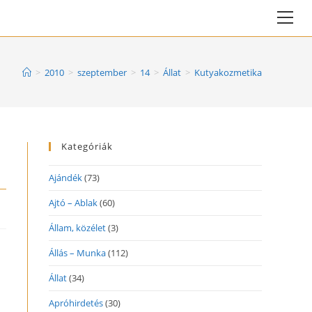
Vie
web
Me
>
2010
>
szeptember
>
14
>
Állat
>
Kutyakozmetika
Kategóriák
Ajándék
(73)
Ajtó – Ablak
(60)
Állam, közélet
(3)
Állás – Munka
(112)
Állat
(34)
Apróhirdetés
(30)