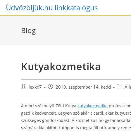
Skip
Üdvözöljük.hu linkkatalógus
to
content
Blog
Kutyakozmetika
Post
Post
Post
lexxx7
2010. szeptember 14. kedd
Áll
author:
published:
categor
A móri székhelyű Zöld Kutya
kutyakozmetika
professzion
gazdik kedvenceit. Legyen szó akár cicáról, akár kutyus
szükséges gondoskodást. A kozmetikus hölgy tanácsadássa
számára kialakított futópad is megtalálható, amely reme