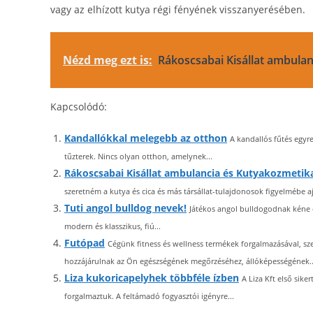
vagy az elhízott kutya régi fényének visszanyerésében.
Nézd meg ezt is:
Rákoscsabai Kisállat ambula
Kapcsolódó:
Kandallókkal melegebb az otthon
A kandallós fűtés egyr
tűzterek. Nincs olyan otthon, amelynek...
Rákoscsabai Kisállat ambulancia és Kutyakozmetik
szeretném a kutya és cica és más társállat-tulajdonosok figyelmébe
Tuti angol bulldog nevek!
Játékos angol bulldogodnak kéne e
modern és klasszikus, fiú...
Futópad
Cégünk fitness és wellness termékek forgalmazásával, sze
hozzájárulnak az Ön egészségének megőrzéséhez, állóképességének..
Liza kukoricapelyhek többféle ízben
A Liza Kft első sike
forgalmaztuk. A feltámadó fogyasztói igényre...