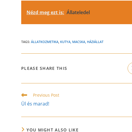
Nézd meg ezt is:
Állateledel
TAGS:
ÁLLATKOZMETIKA
,
KUTYA, MACSKA, HÁZIÁLLAT
SHARE
PLEASE SHARE THIS
THIS
CONTENT
Read
Previous Post
more
Ül és marad!
articles
YOU MIGHT ALSO LIKE