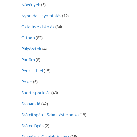
Növények
(5)
Nyomda – nyomtatás
(12)
Oktatás és Iskolák
(84)
Otthon
(82)
Pályázatok
(4)
Parfüm
(8)
Pénz – Hitel
(15)
Póker
(6)
Sport, sportolás
(49)
Szabadidő
(42)
Számítógép – Számítástechnika
(18)
Számológép
(2)
Személyes Oldalak, blogok
(35)