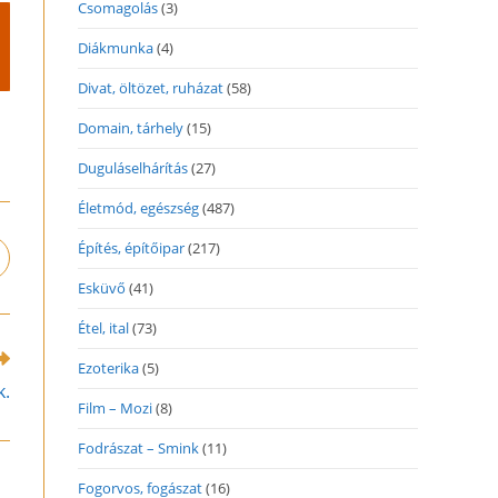
Csomagolás
(3)
Diákmunka
(4)
Divat, öltözet, ruházat
(58)
Domain, tárhely
(15)
Duguláselhárítás
(27)
Életmód, egészség
(487)
Építés, építőipar
(217)
pens
n
Esküvő
(41)
ew
indow
Étel, ital
(73)
Ezoterika
(5)
k.
Film – Mozi
(8)
Fodrászat – Smink
(11)
Fogorvos, fogászat
(16)