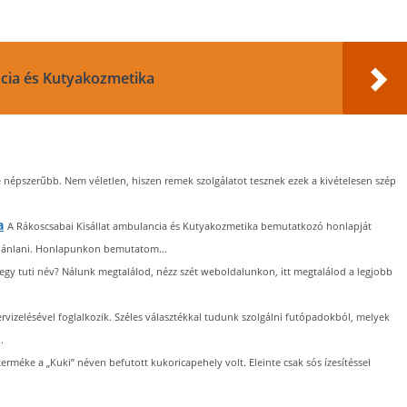
ncia és Kutyakozmetika
e népszerűbb. Nem véletlen, hiszen remek szolgálatot tesznek ezek a kivételesen szép
a
A Rákoscsabai Kisállat ambulancia és Kutyakozmetika bemutatkozó honlapját
 ajánlani. Honlapunkon bemutatom...
gy tuti név? Nálunk megtalálod, nézz szét weboldalunkon, itt megtalálod a legjobb
rvizelésével foglalkozik. Széles választékkal tudunk szolgálni futópadokból, melyek
.
rterméke a „Kuki” néven befutott kukoricapehely volt. Eleinte csak sós ízesítéssel