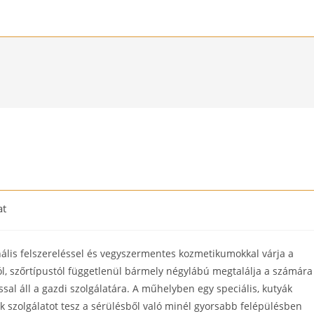
at
y:
ális felszereléssel és vegyszermentes kozmetikumokkal várja a
ról, szőrtípustól függetlenül bármely négylábú megtalálja a számára
l áll a gazdi szolgálatára. A műhelyben egy speciális, kutyák
k szolgálatot tesz a sérülésből való minél gyorsabb felépülésben