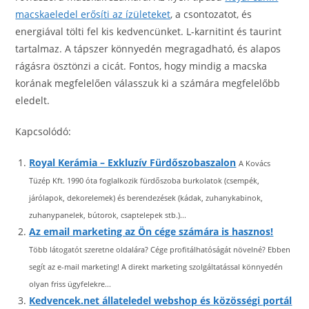
macskaeledel erősíti az ízületeket
, a csontozatot, és
energiával tölti fel kis kedvencünket. L-karnitint és taurint
tartalmaz. A tápszer könnyedén megragadható, és alapos
rágásra ösztönzi a cicát. Fontos, hogy mindig a macska
korának megfelelően válasszuk ki a számára megfelelőbb
eledelt.
Kapcsolódó:
Royal Kerámia – Exkluzív Fürdőszobaszalon
A Kovács
Tüzép Kft. 1990 óta foglalkozik fürdőszoba burkolatok (csempék,
járólapok, dekorelemek) és berendezések (kádak, zuhanykabinok,
zuhanypanelek, bútorok, csaptelepek stb.)...
Az email marketing az Ön cége számára is hasznos!
Több látogatót szeretne oldalára? Cége profitálhatóságát növelné? Ebben
segít az e-mail marketing! A direkt marketing szolgáltatással könnyedén
olyan friss ügyfelekre...
Kedvencek.net állateledel webshop és közösségi portál