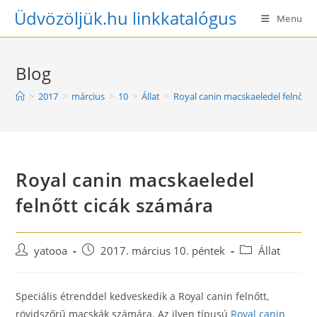
Skip
Üdvözöljük.hu linkkatalógus
Menu
to
content
Blog
>
2017
>
március
>
10
>
Állat
>
Royal canin macskaeledel felnőtt 
Royal canin macskaeledel
felnőtt cicák számára
Post
Post
Post
yatooa
2017. március 10. péntek
Állat
author:
published:
category:
Speciális étrenddel kedveskedik a Royal canin felnőtt,
rövidszőrű macskák számára. Az ilyen típusú
Royal canin