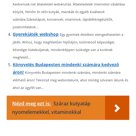
Kedvencek.net állateledel webáruház. Állateledelek internetes vásárlása
kölyök, felnőtt és idős kutyák, macskák és egyéb kisállatok
számára.Száraztápok, konzervek, vitaminok, táplálékkiegészítők,
jutalomfalatok...
Gyerekjáték webshop
Egy gyermek életében elengedhetetlen a
játék. Ahhoz, hogy megfelelően fejlődjön, különböző képességei,
készségei kialakuljanak, mindenképpen szüksége van a korának
megfelelő...
Könyvelés Budapesten mindenki számára kedvező
áron!
Könyvelés Budapesten mindenki számára, mindenki számára
elérhető áron! Tekintsd meg weboldalunk, ahol mindig szívesen látunk és
ahol az ügyfél van...
Nézd meg ezt is:
Száraz kutyatáp
nyomelemekkel, vitaminokkal