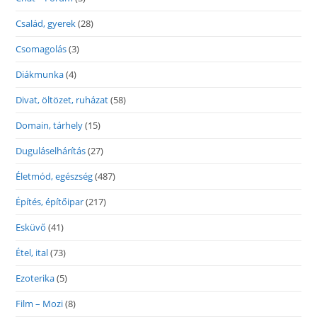
Család, gyerek
(28)
Csomagolás
(3)
Diákmunka
(4)
Divat, öltözet, ruházat
(58)
Domain, tárhely
(15)
Duguláselhárítás
(27)
Életmód, egészség
(487)
Építés, építőipar
(217)
Esküvő
(41)
Étel, ital
(73)
Ezoterika
(5)
Film – Mozi
(8)