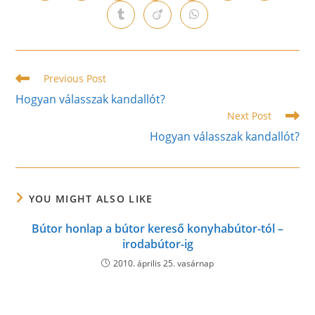
in
in
in
in
in
in
in
a
a
a
a
a
a
a
Opens
Opens
Opens
new
new
new
new
new
new
new
in
in
in
window
window
window
window
window
window
window
a
a
a
new
new
new
window
window
window
Read
Previous Post
more
Hogyan válasszak kandallót?
articles
Next Post
Hogyan válasszak kandallót?
YOU MIGHT ALSO LIKE
Bútor honlap a bútor kereső konyhabútor-tól –
irodabútor-ig
2010. április 25. vasárnap