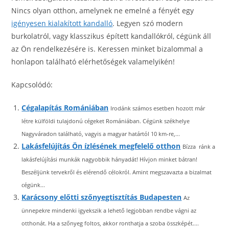
Nincs olyan otthon, amelynek ne emelné a fényét egy
igényesen kialakított kandalló
. Legyen szó modern
burkolatról, vagy klasszikus épített kandallókról, cégünk áll
az Ön rendelkezésére is. Keressen minket bizalommal a
honlapon található elérhetőségek valamelyikén!
Kapcsolódó:
Cégalapítás Romániában
Irodánk számos esetben hozott már
létre külföldi tulajdonú cégeket Romániában. Cégünk székhelye
Nagyváradon található, vagyis a magyar határtól 10 km-re,...
Lakásfelújítás Ön ízlésének megfelelő otthon
Bízza ránk a
lakásfelújítási munkák nagyobbik hányadát! Hívjon minket bátran!
Beszéljünk tervekről és elérendő célokról. Amint megszavazta a bizalmat
cégünk...
Karácsony előtti szőnyegtisztítás Budapesten
Az
ünnepekre mindenki igyekszik a lehető legjobban rendbe vágni az
otthonát. Ha a szőnyeg foltos, akkor ronthatja a szoba összképét....