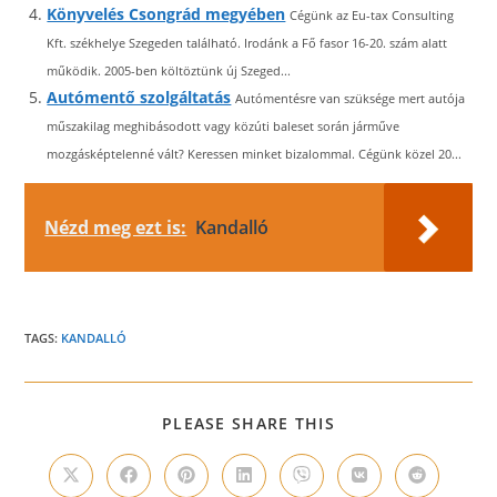
Könyvelés Csongrád megyében
Cégünk az Eu-tax Consulting
Kft. székhelye Szegeden található. Irodánk a Fő fasor 16-20. szám alatt
működik. 2005-ben költöztünk új Szeged...
Autómentő szolgáltatás
Autómentésre van szüksége mert autója
műszakilag meghibásodott vagy közúti baleset során járműve
mozgásképtelenné vált? Keressen minket bizalommal. Cégünk közel 20...
Nézd meg ezt is:
Kandalló
TAGS:
KANDALLÓ
SHARE
PLEASE SHARE THIS
THIS
CONTENT
Opens
Opens
Opens
Opens
Opens
Opens
Opens