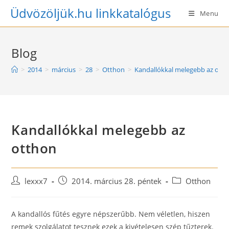
Skip
Üdvözöljük.hu linkkatalógus
Menu
to
content
Blog
>
2014
>
március
>
28
>
Otthon
>
Kandallókkal melegebb az ott
Kandallókkal melegebb az
otthon
Post
Post
Post
lexxx7
2014. március 28. péntek
Otthon
author:
published:
category:
A kandallós fűtés egyre népszerűbb. Nem véletlen, hiszen
remek szolgálatot tesznek ezek a kivételesen szép tűzterek.