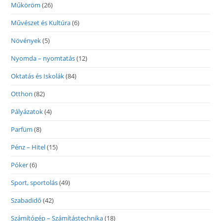
Műköröm
(26)
Művészet és Kultúra
(6)
Növények
(5)
Nyomda – nyomtatás
(12)
Oktatás és Iskolák
(84)
Otthon
(82)
Pályázatok
(4)
Parfüm
(8)
Pénz – Hitel
(15)
Póker
(6)
Sport, sportolás
(49)
Szabadidő
(42)
Számítógép – Számítástechnika
(18)