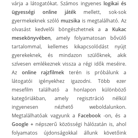
várja a látogatókat. Számos ingyenes
logikai és
ügyességi online játék
mellett, sok-sok
gyermekeknek szóló
muzsika
is megtalálható. Az
olvasást kedvelői böngészhetnek a
a Kukac
mesekönyvében
, amely folyamatosan bővülő
tartalommal, kellemes kikapcsolódást nyújt
gyerekeknek, és mindazon szülőknek, akik
szívesen emlékeznek vissza a régi idők meséire.
Az
online rajzfilmek
terén is próbálunk a
látogatói igényekhez igazodni. Több ezer
mesefilm található a honlapon különböző
kategóriákban, amely regisztráció nélkül
ingyenesen nézhető weboldalunkon.
Megtalálhatóak vagyunk a
Facebook
-on, és a
Google +
népszerű közösségi hálózatán is, ahol
folyamatos újdonságokkal állunk követőink