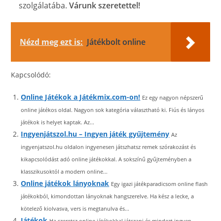
szolgálatába.
Várunk szeretettel!
Nézd meg ezt is:
Játékbolt online
Kapcsolódó:
Online Játékok a Játékmix.com-on!
Ez egy nagyon népszerű
online játékos oldal. Nagyon sok kategória választható ki. Fiús és lányos
játékok is helyet kaptak. Az...
Ingyenjátszol.hu – Ingyen játék gyűjtemény
Az
ingyenjatszol.hu oldalon ingyenesen játszhatsz remek szórakozást és
kikapcsolódást adó online játékokkal. A sokszínű gyűjteményben a
klasszikusoktól a modern online...
Online játékok lányoknak
Egy igazi játékparadicsom online flash
játékokból, kimondottan lányoknak hangszerelve. Ha kész a lecke, a
kötelező kiolvasva, vers is megtanulva és...
Játékok
Ha szeretsz online játékokkal játszani és mindezt ingyen