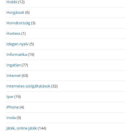
Hobbi
(12)
Horgászat
(6)
Horvátország
(3)
Hostess
(1)
Idegen nyelv
(5)
Informatika
(19)
Ingatlan
(77)
Internet
(63)
Internetes szolgáltatások
(32)
Ipar
(19)
iPhone
(4)
Iroda
(9)
Játék, online játék
(144)