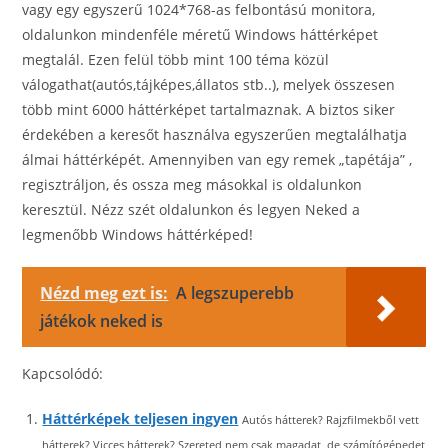
vagy egy egyszerű 1024*768-as felbontású monitora,
oldalunkon mindenféle méretű Windows háttérképet
megtalál. Ezen felül több mint 100 téma közül
válogathat(autós,tájképes,állatos stb..), melyek összesen
több mint 6000 háttérképet tartalmaznak. A biztos siker
érdekében a keresőt használva egyszerűen megtalálhatja
álmai háttérképét. Amennyiben van egy remek „tapétája” ,
regisztráljon, és ossza meg másokkal is oldalunkon
keresztül. Nézz szét oldalunkon és legyen Neked a
legmenőbb Windows háttérképed!
Nézd meg ezt is:
A legszuperebb
játékok neked is
Kapcsolódó:
Háttérképek teljesen ingyen
Autós hátterek? Rajzfilmekből vett
hátterek? Vicces hátterek? Szereted nem csak magadat, de számítógépedet