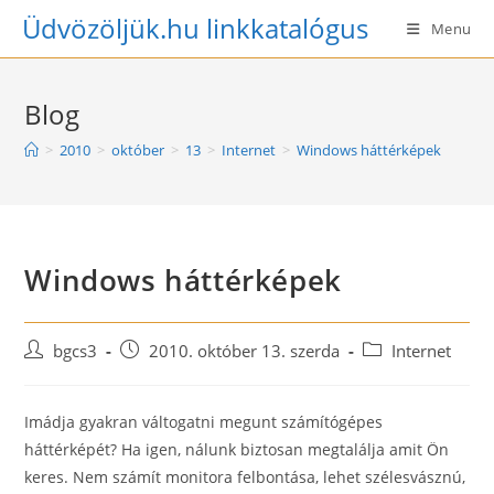
Skip
Üdvözöljük.hu linkkatalógus
Menu
to
content
Blog
>
2010
>
október
>
13
>
Internet
>
Windows háttérképek
Windows háttérképek
Post
Post
Post
bgcs3
2010. október 13. szerda
Internet
author:
published:
category:
Imádja gyakran váltogatni megunt számítógépes
háttérképét? Ha igen, nálunk biztosan megtalálja amit Ön
keres. Nem számít monitora felbontása, lehet szélesvásznú,