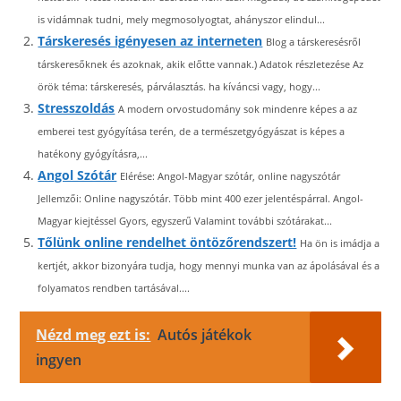
is vidámnak tudni, mely megmosolyogtat, ahányszor elindul...
Társkeresés igényesen az interneten
Blog a társkeresésről
társkeresőknek és azoknak, akik előtte vannak.) Adatok részletezése Az
örök téma: társkeresés, párválasztás. ha kíváncsi vagy, hogy...
Stresszoldás
A modern orvostudomány sok mindenre képes a az
emberei test gyógyítása terén, de a természetgyógyászat is képes a
hatékony gyógyításra,...
Angol Szótár
Elérése: Angol-Magyar szótár, online nagyszótár
Jellemzői: Online nagyszótár. Több mint 400 ezer jelentéspárral. Angol-
Magyar kiejtéssel Gyors, egyszerű Valamint további szótárakat...
Tőlünk online rendelhet öntözőrendszert!
Ha ön is imádja a
kertjét, akkor bizonyára tudja, hogy mennyi munka van az ápolásával és a
folyamatos rendben tartásával....
Nézd meg ezt is:
Autós játékok
ingyen