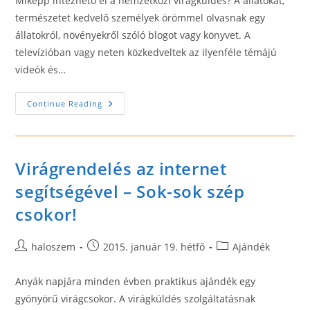
Miképp intézhető el a nemzetközi virágküldés? A állatokat,
természetet kedvelő személyek örömmel olvasnak egy
állatokról, növényekről szóló blogot vagy könyvet. A
televízióban vagy neten közkedveltek az ilyenféle témájú
videók és…
Miben
Continue Reading
Segít
A
Virágküldő
Szolgálat?
Virágrendelés az internet
segítségével – Sok-sok szép
csokor!
Post
Post
Post
haloszem
2015. január 19. hétfő
Ajándék
author:
published:
category:
Anyák napjára minden évben praktikus ajándék egy
gyönyörű virágcsokor. A virágküldés szolgáltatásnak