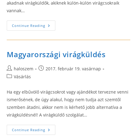
akadnak virágküldők, akiknek külön-külön virágcsokraik
vannak…
Rendeljen
Continue Reading
Virágcsokrot
A
Netes
Virágküldőtől
Magyarországi virágküldés
Post
Post
haloszem
2017. február 19. vasárnap
author:
published:
Post
Vásárlás
category:
Ha egy elbűvölő virágcsokrot vagy ajándékot tervezne venni
ismerősének, de úgy alakul, hogy nem tudja azt szemtől
szemben átadni, akkor nem is kérhető jobb alternatíva a
virágküldésnél! A virágküldő szolgálat…
Magyarországi
Continue Reading
Virágküldés