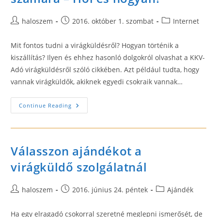
Post
Post
Post
haloszem
2016. október 1. szombat
Internet
author:
published:
category:
Mit fontos tudni a virágküldésről? Hogyan történik a
kiszállítás? Ilyen és ehhez hasonló dolgokról olvashat a KKV-
Adó virágküldésről szóló cikkében. Azt például tudta, hogy
vannak virágküldők, akiknek egyedi csokraik vannak…
Virág
Continue Reading
Küldése
Az
Ismerősök
Számára
–
Hol
Válasszon ajándékot a
És
Hogyan?
virágküldő szolgálatnál
Post
Post
Post
haloszem
2016. június 24. péntek
Ajándék
author:
published:
category:
Ha egy elragadó csokorral szeretné meglepni ismerősét, de