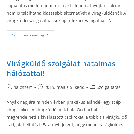
sajnálatos módon nem tudja azt élőben átnyújtani, akkor
nem is találhatna klasszabb alternatívát a virágküldésnél! A
virágküldő szolgálatnál sok ajándékból válogathat. A…
Válasszon
Continue Reading
Ajándékot
A
Virágküldő
Szolgálatnál
Virágküldő szolgálat hatalmas
hálózattal!
Post
Post
Post
haloszem
2015. május 5. kedd
Szolgáltatás
author:
published:
category:
Anyák napjára minden évben praktikus ajándék egy szép
virágcsokor. A virágküldésnek hála Ön bárhol
megrendelheti a kiválasztott csokrokat, a többit a virágküldő
szolgálat elintézi. Ez annyit jelent, hogy mehet virágküldés…