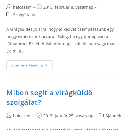
Post
Post
haloszem
2015. február 8. vasárnap
author:
published:
Post
Szolgáltatás
category:
A virágküldés jó arra, hogy jó kedvet csempésszünk egy
hölgy ismerősünk arcára . Főleg, ha egy ünnep van a
láthatáron. Ez lehet Valentin-nap, születésnap vagy más is.
De mi a…
Anglia,
Continue Reading
Németország
–
Virágküldő
Szolgálat
A
Világon
Miben segít a virágküldő
Szinte
Bárhova!
szolgálat?
Post
Post
Post
haloszem
2015. január 25. vasárnap
Ajándék
author:
published:
category: