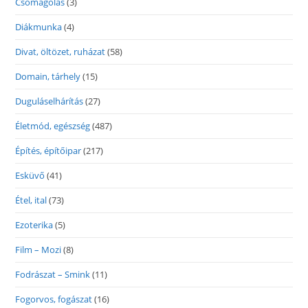
Csomagolás
(3)
Diákmunka
(4)
Divat, öltözet, ruházat
(58)
Domain, tárhely
(15)
Duguláselhárítás
(27)
Életmód, egészség
(487)
Építés, építőipar
(217)
Esküvő
(41)
Étel, ital
(73)
Ezoterika
(5)
Film – Mozi
(8)
Fodrászat – Smink
(11)
Fogorvos, fogászat
(16)