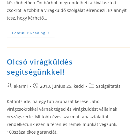
köszönhetően Ön bárhol megrendelheti a kiválasztott
csokrot, a többit a virágküldő szolgálat elrendezi. Ez annyit
tesz, hogy kérhető…
Virágrendelés
Continue Reading
Az
Internet
Segítségével
–
Sok-
Sok
Olcsó virágküldés
Szép
Csokor!
segítségünkkel!
Post
Post
Post
akarmi
2013. június 25. kedd
Szolgáltatás
author:
published:
category:
Kattints ide, ha egy tuti áruházat keresel, ahol
virágcsokrokkal várnak téged és virágküldést vállalnak
országszerte. Mi több éves szakmai tapasztalattal
rendelkezünk ezen a téren és remek munkát végzünk,
100százalékos garanciát…