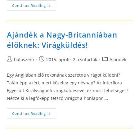
Virágküldő
Continue Reading
Szolgálat
Hatalmas
Hálózattal!
Ajándék a Nagy-Britanniában
élőknek: Virágküldés!
Post
Post
Post
haloszem
2015. április 2. csütörtök
Ajándék
author:
published:
category:
Egy Angliában élő rokonának szeretne virágot küldeni?
Talán épp azért, mert közeleg egy névnap? Az Interflora
Egyesült Királyságbeli virágküldésével ez most lehetséges!
Nézze ki a legfőképp tetsző virágot a honlapon,…
Ajándék
Continue Reading
A
Nagy-
Britanniában
Élőknek:
Virágküldés!