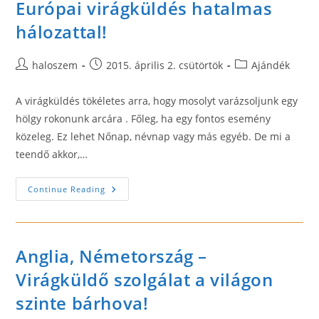
Európai virágküldés hatalmas
hálozattal!
Post
Post
Post
haloszem
2015. április 2. csütörtök
Ajándék
author:
published:
category:
A virágküldés tökéletes arra, hogy mosolyt varázsoljunk egy
hölgy rokonunk arcára . Főleg, ha egy fontos esemény
közeleg. Ez lehet Nőnap, névnap vagy más egyéb. De mi a
teendő akkor,…
Európai
Continue Reading
Virágküldés
Hatalmas
Hálozattal!
Anglia, Németország –
Virágküldő szolgálat a világon
szinte bárhova!