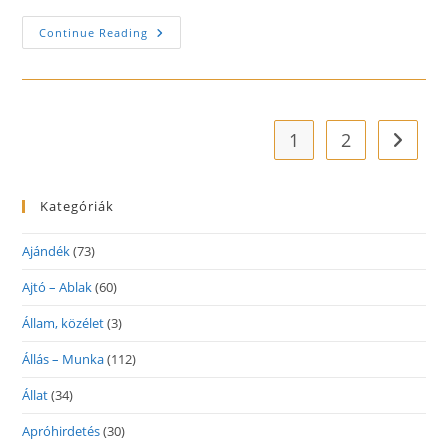
Olcsó
Continue Reading
Virágküldés
Segítségünkkel!
1
2
Go to t
Kategóriák
Ajándék
(73)
Ajtó – Ablak
(60)
Állam, közélet
(3)
Állás – Munka
(112)
Állat
(34)
Apróhirdetés
(30)