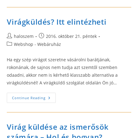
Virágküldés? Itt elintézheti
Post
Post
haloszem
2016. október 21. péntek
author:
published:
Post
Webshop - Webáruház
category:
Ha egy szép virágot szeretne vásárolni barátjának,
rokonának, de sajnos nem tudja azt szemtől szemben
odaadni, akkor nem is kérhető klasszabb alternatíva a
virágküldésnél! A virágküldő szolgálat oldalán Ön jó…
Virágküldés?
Continue Reading
Itt
Elintézheti
Virág küldése az ismerősök
számára – Hol és hogyan?