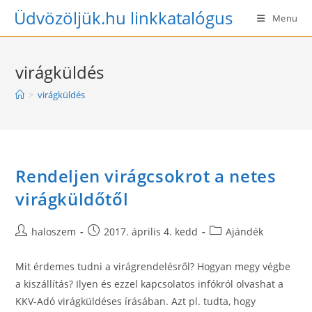
Skip
Üdvözöljük.hu linkkatalógus
Menu
to
content
virágküldés
>
virágküldés
Rendeljen virágcsokrot a netes
virágküldőtől
Post
Post
Post
haloszem
2017. április 4. kedd
Ajándék
author:
published:
category:
Mit érdemes tudni a virágrendelésről? Hogyan megy végbe
a kiszállítás? Ilyen és ezzel kapcsolatos infókról olvashat a
KKV-Adó virágküldéses írásában. Azt pl. tudta, hogy