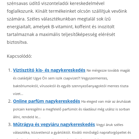
szénsavas üdítő viszonteladói kereskedelmével
foglalkozunk. Kínált termékeinket olcsón szállítjuk vevőink
számára. Széles választékunkban megtalál sok ízű
energiaitalt, amelyek B-vitamint, koffeint és inozitolt
tartalmaznak a maximális teljesítőképesség elérését
biztosítva.
Kapcsolódó:
Víztisztító kis- és nagykereskedés
Ne mérgezze tovább magát
és családját! Ugye Ön sem iszik csapvizet?! Vegyszermentes,
baktériumoktól, vírusoktól és egyéb szennyezőanyagoktól mentes tiszta
vizet...
Online parfüm nagykereskedés
Ha eleged van már az áruházak
polcain keresgélni a megfelelő parfümöt és ráadásul még utálsz is sorban
állni, rendeld le...
Műtrágya és vegyiáru nagykereskedés
Vegyi áruk széles
választéka, közvetlenül a gyártóktól. Kiváló minőségű napraforgópellet és