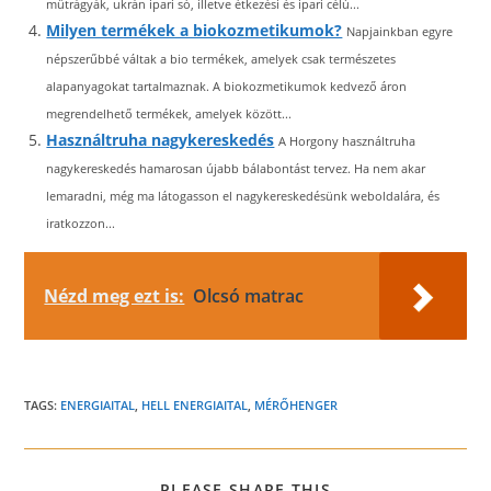
műtrágyák, ukrán ipari só, illetve étkezési és ipari célú...
Milyen termékek a biokozmetikumok?
Napjainkban egyre
népszerűbbé váltak a bio termékek, amelyek csak természetes
alapanyagokat tartalmaznak. A biokozmetikumok kedvező áron
megrendelhető termékek, amelyek között...
Használtruha nagykereskedés
A Horgony használtruha
nagykereskedés hamarosan újabb bálabontást tervez. Ha nem akar
lemaradni, még ma látogasson el nagykereskedésünk weboldalára, és
iratkozzon...
Nézd meg ezt is:
Olcsó matrac
TAGS:
ENERGIAITAL
,
HELL ENERGIAITAL
,
MÉRŐHENGER
SHARE
PLEASE SHARE THIS