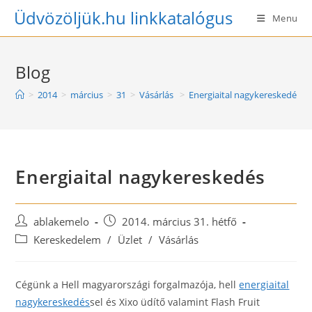
Skip
Üdvözöljük.hu linkkatalógus
Menu
to
content
Blog
>
2014
>
március
>
31
>
Vásárlás
>
Energiaital nagykereskedés
Energiaital nagykereskedés
Post
Post
ablakemelo
2014. március 31. hétfő
author:
published:
Post
Kereskedelem
/
Üzlet
/
Vásárlás
category:
Cégünk a Hell magyarországi forgalmazója, hell
energiaital
nagykereskedés
sel és Xixo üdítő valamint Flash Fruit