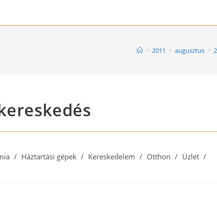
>
2011
>
augusztus
>
2
gykereskedés
mia
/
Háztartási gépek
/
Kereskedelem
/
Otthon
/
Üzlet
/