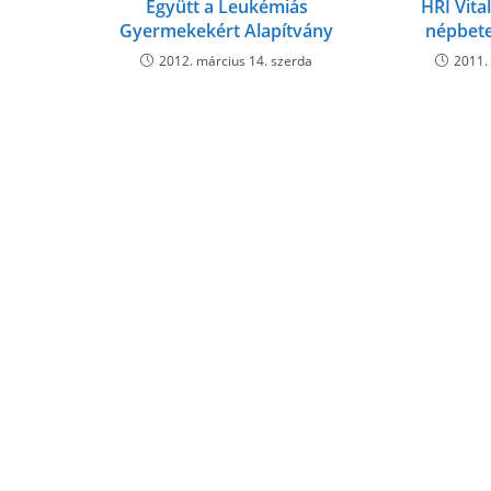
Együtt a Leukémiás
HRI Vita
Gyermekekért Alapítvány
népbete
2012. március 14. szerda
2011.