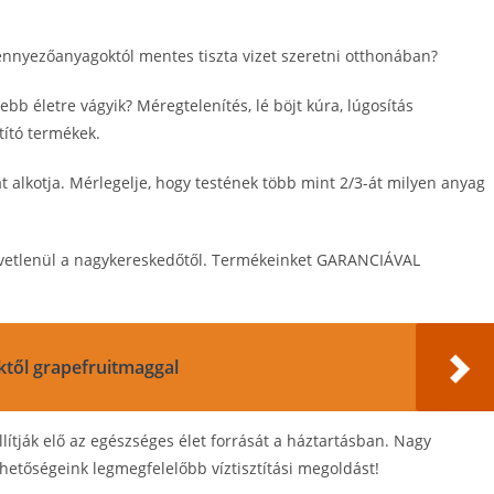
ennyezőanyagoktól mentes tiszta vizet szeretni otthonában?
b életre vágyik? Méregtelenítés, lé böjt kúra, lúgosítás
tító termékek.
át alkotja. Mérlegelje, hogy testének több mint 2/3-át milyen anyag
özvetlenül a nagykereskedőtől. Termékeinket GARANCIÁVAL
ktől grapefruitmaggal
llítják elő az egészséges élet forrását a háztartásban. Nagy
hetőségeink legmegfelelőbb víztisztítási megoldást!