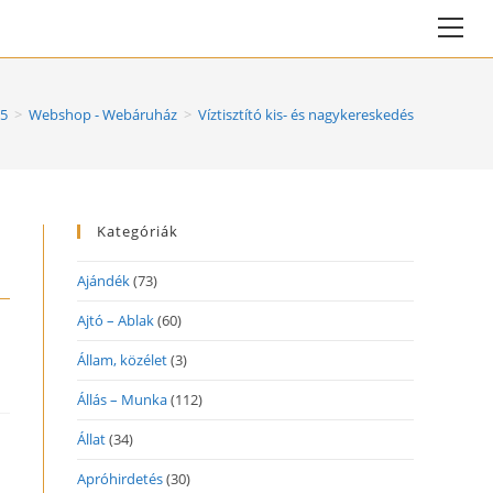
Vie
web
Me
5
>
Webshop - Webáruház
>
Víztisztító kis- és nagykereskedés
Kategóriák
Ajándék
(73)
Ajtó – Ablak
(60)
Állam, közélet
(3)
Állás – Munka
(112)
Állat
(34)
Apróhirdetés
(30)