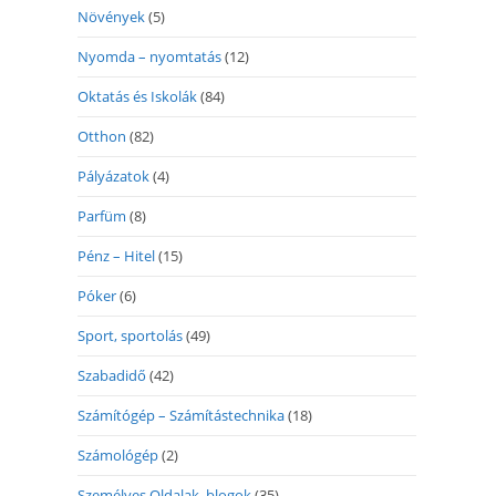
Növények
(5)
Nyomda – nyomtatás
(12)
Oktatás és Iskolák
(84)
Otthon
(82)
Pályázatok
(4)
Parfüm
(8)
Pénz – Hitel
(15)
Póker
(6)
Sport, sportolás
(49)
Szabadidő
(42)
Számítógép – Számítástechnika
(18)
Számológép
(2)
Személyes Oldalak, blogok
(35)