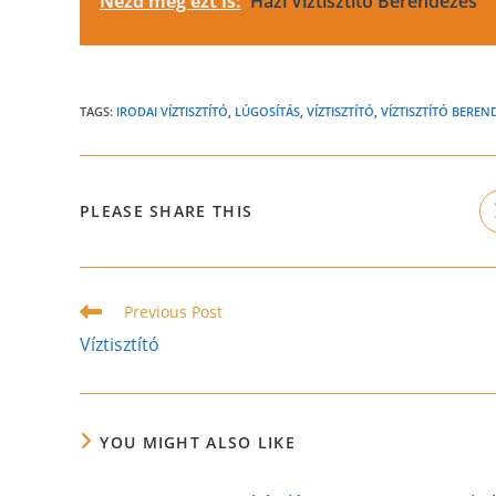
Nézd meg ezt is:
Házi Víztisztító Berendezés
TAGS:
IRODAI VÍZTISZTÍTÓ
,
LÚGOSÍTÁS
,
VÍZTISZTÍTÓ
,
VÍZTISZTÍTÓ BEREN
SHARE
PLEASE SHARE THIS
THIS
CONTENT
Read
Previous Post
more
Víztisztító
articles
YOU MIGHT ALSO LIKE