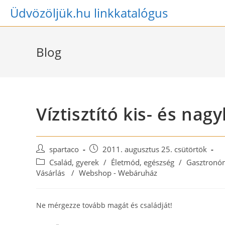
Skip
Üdvözöljük.hu linkkatalógus
to
content
Blog
Víztisztító kis- és na
Post
Post
spartaco
2011. augusztus 25. csütörtök
author:
published:
Post
Család, gyerek
/
Életmód, egészség
/
Gasztronó
category:
Vásárlás
/
Webshop - Webáruház
Ne mérgezze tovább magát és családját!