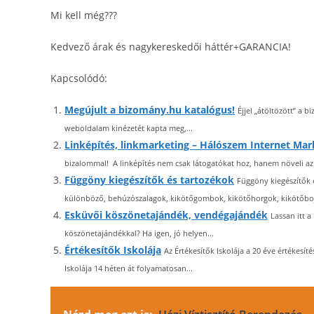
Mi kell még???
Kedvező árak és nagykereskedői háttér+GARANCIA!
Kapcsolódó:
Megújult a bizomány.hu katalógus!
Éjjel „átöltözött” a 
weboldalam kinézetét kapta meg,...
Linképítés, linkmarketing – Hálószem Internet Mar
bizalommal! A linképítés nem csak látogatókat hoz, hanem növeli az 
Függöny kiegészítők és tartozékok
Függöny kiegészítők 
különböző, behúzószalagok, kikötőgombok, kikötőhorgok, kikötőbojt
Esküvői köszönetajándék, vendégajándék
Lassan itt 
köszönetajándékkal? Ha igen, jó helyen...
Értékesítők Iskolája
Az Értékesítők Iskolája a 20 éve értékesít
Iskolája 14 héten át folyamatosan...