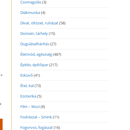
Csomagolás
(3)
Diákmunka
(4)
Divat, öltözet, ruházat
(58)
Domain, tárhely
(15)
Duguláselhárítás
(27)
Életmód, egészség
(487)
Építés, építőipar
(217)
 a
Esküvő
(41)
Étel, ital
(73)
Ezoterika
(5)
k
Film – Mozi
(8)
Fodrászat – Smink
(11)
Fogorvos, fogászat
(16)