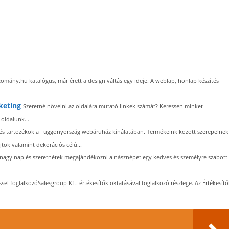
bizomány.hu katalógus, már érett a design váltás egy ideje. A weblap, honlap készítés
keting
Szeretné növelni az oldalára mutató linkek számát? Keressen minket
oldalunk...
és tartozékok a Függönyország webáruház kínálatában. Termékeink között szerepelnek
ok valamint dekorációs célú...
a nagy nap és szeretnétek megajándékozni a násznépet egy kedves és személyre szabott
éssel foglalkozóSalesgroup Kft. értékesítők oktatásával foglalkozó részlege. Az Értékesítő