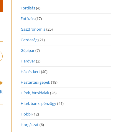
Fordítás
(4)
Fotózás
(17)
Gasztronómia
(25)
Gazdaság
(21)
Gépipar
(7)
pens
Hardver
(2)
n
ew
Ház és kert
(40)
indow
Háztartási gépek
(18)
OR
Hírek, híroldalak
(26)
Hitel, bank, pénzügy
(41)
Hobbi
(12)
Horgászat
(6)