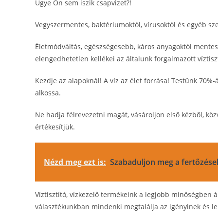
Ugye Ön sem iszik csapvizet?!
Vegyszermentes, baktériumoktól, vírusoktól és egyéb sz
Életmódváltás, egészségesebb, káros anyagoktól menteseb
elengedhetetlen kellékei az általunk forgalmazott víztisz
Kezdje az alapoknál! A víz az élet forrása! Testünk 70%-
alkossa.
Ne hadja félrevezetni magát, vásároljon első kézből, k
értékesítjük.
Nézd meg ezt is:
Szabaduljon meg a fertőzése
Víztisztító, vízkezelő termékeink a legjobb minőségben á
választékunkban mindenki megtalálja az igényinek és le