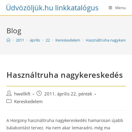
Skip
Üdvözöljük.hu linkkatalógus
Menu
to
content
Blog
>
2011
>
április
>
22
>
Kereskedelem
>
Használtruha nagykeresk
Használtruha nagykereskedés
Post
Post
hwellkft
2011. április 22. péntek
author:
published:
Post
Kereskedelem
category:
A Horgony használtruha nagykereskedés hamarosan újabb
bálabontást tervez. Ha nem akar lemaradni, még ma