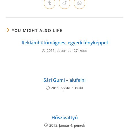
a
a
a
a
a
a
a
Opens
Opens
Opens
new
new
new
new
new
new
new
in
in
in
window
window
window
window
window
window
window
a
a
a
new
new
new
window
window
window
YOU MIGHT ALSO LIKE
Reklámhűtőmágnes, egyedi fényképpel
2011. december 27. kedd
Sári Gumi – alufelni
2011. április 5. kedd
Hőszivattyú
2013. január 4. péntek