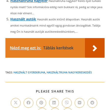
Használtruha nagyker
Használtruha nagyker? Keres ilyet turkáló
nyitás miatt? Sok információra eddig nem bukkant rá, pedig az ideje java
része már elment...
Használt autók
Használt autók kitűnő állapotban. Használt autók
amiket munkatársaink mind egytől egyig gondosan átvizsgáltak. Találja
meg Ön is használt autóját autókereskedésünkben,...
Nézd meg ezt is:
Táblás kerítések
TAGS:
HASZNÁLT GYEREKRUHA
,
HASZNÁLTRUHA NAGYKERESKEDÉS
SHARE
PLEASE SHARE THIS
THIS
CONTENT
Opens
Opens
Opens
Opens
Opens
Opens
Opens
in
in
in
in
in
in
in