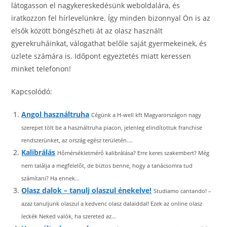
látogasson el nagykereskedésünk weboldalára, és
iratkozzon fel hírlevelünkre. Így minden bizonnyal Ön is az
elsők között böngészheti át az olasz használt
gyerekruháinkat, válogathat belőle saját gyermekeinek, és
üzlete számára is. Időpont egyeztetés miatt keressen
minket telefonon!
Kapcsolódó:
Angol használtruha
Cégünk a H-well kft Magyarországon nagy
szerepet tölt be a használtruha piacon, jelenleg elindítottuk franchise
rendszerünket, az ország egész területén....
Kalibrálás
Hőmérsékletmérő kalibrálása? Erre keres szakembert? Még
nem találja a megfelelőt, de biztos benne, hogy a tanácsomra tud
számítani? Ha ennek...
Olasz dalok – tanulj olaszul énekelve!
Studiamo cantando! –
azaz tanuljunk olaszul a kedvenc olasz dalaiddal! Ezek az online olasz
leckék Neked valók, ha szereted az...