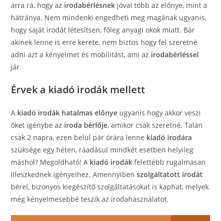
arra rá, hogy az
irodabérlésnek
jóval több az előnye, mint a
hátránya.
Nem mindenki engedheti meg magának ugyanis,
hogy saját irodát létesítsen, főleg anyagi okok miatt. Bár
akinek lenne is erre kerete, nem biztos hogy fel szeretné
adni azt a kényelmet és mobilitást, ami az
irodabérléssel
jár.
Érvek a kiadó irodák mellett
A
kiadó irodák hatalmas előnye
ugyanis hogy akkor veszi
őket igénybe az
iroda bérlője
, amikor csak szeretné. Talán
csak 2 napra, ezen belül pár órára lenne
kiadó irodára
szüksége egy héten, ráadásul mindkét esetben helyileg
máshol? Megoldható! A
kiadó irodák
felettébb rugalmasan
illeszkednek igényeihez. Amennyiben
szolgáltatott irodát
bérel, bizonyos kiegészítő szolgáltatásokat is kaphat, melyek
még kényelmesebbé teszik az irodahasználatot.