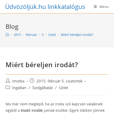
Skip
Üdvözöljük.hu linkkatalógus
Menu
to
content
Blog
>
2015
>
február
>
5
>
Üzlet
>
Miért béreljen irodát?
Miért béreljen irodát?
Post
Post
imotka
2015. február 5. csütörtök
author:
published:
Post
Ingatlan
/
Szolgáltatás
/
Üzlet
category:
Ma már nem meglepő, ha az iroda szó kapcsán valakinek
egyből a
kiadó irodák
jutnak eszébe. Egyre többen jönnek