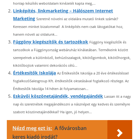
honlap készítés weboldalam kinézetét kapta meg,...
Linképítés, linkmarketing – Hálószem Internet
Marketing
Szeretné növelni az oldalára mutató linkek számát?
Keressen minket bizalommal! A linképítés nem csak látogatókat hoz,
hanem növeli az oldalunk...
Függöny kiegészítők és tartozékok
Függöny kiegészítők és
tartozékok a Függönyország webáruház kínálatában. Termékeink között
szerepelnek a különböző, behúzószalagok, kikötőgombok, kikötőhorgok,
kikötőbojtok valamint dekorációs célú...
Értékesítők Iskolája
Az Értékesítők Iskolája a 20 éve értékesítéssel
foglalkozóSalesgroup Kft. értékesítők oktatásával foglalkozó részlege. Az
Értékesítők Iskolája 14 héten át folyamatosan...
Esküvői köszönetajándék, vendégajándék
Lassan itt a nagy
nap és szeretnétek megajándékozni a násznépet egy kedves és személyre
szabott köszönetajándékkal? Ha igen, jó helyen...
Nézd meg ezt is:
A fővárosban
keres kiadó irodát?