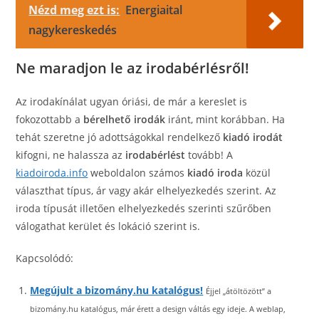
Nézd meg ezt is:
Energiaital
nagykereskedés
Ne maradjon le az irodabérlésről!
Az irodakínálat ugyan óriási, de már a kereslet is
fokozottabb a
bérelhető irodák
iránt, mint korábban. Ha
tehát szeretne jó adottságokkal rendelkező
kiadó irodát
kifogni, ne halassza az
irodabérlést
tovább! A
kiadoiroda.info
weboldalon számos
kiadó iroda
közül
választhat típus, ár vagy akár elhelyezkedés szerint. Az
iroda típusát illetően elhelyezkedés szerinti szűrőben
válogathat kerület és lokáció szerint is.
Kapcsolódó:
Megújult a bizomány.hu katalógus!
Éjjel „átöltözött” a
bizomány.hu katalógus, már érett a design váltás egy ideje. A weblap,