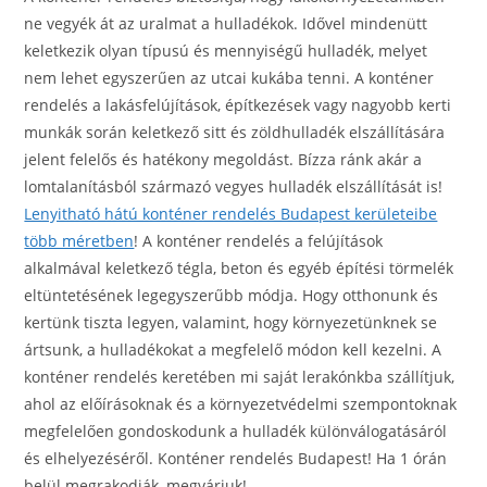
ne vegyék át az uralmat a hulladékok. Idővel mindenütt
keletkezik olyan típusú és mennyiségű hulladék, melyet
nem lehet egyszerűen az utcai kukába tenni. A konténer
rendelés a lakásfelújítások, építkezések vagy nagyobb kerti
munkák során keletkező sitt és zöldhulladék elszállítására
jelent felelős és hatékony megoldást. Bízza ránk akár a
lomtalanításból származó vegyes hulladék elszállítását is!
Lenyitható hátú konténer rendelés Budapest kerületeibe
több méretben
! A konténer rendelés a felújítások
alkalmával keletkező tégla, beton és egyéb építési törmelék
eltüntetésének legegyszerűbb módja. Hogy otthonunk és
kertünk tiszta legyen, valamint, hogy környezetünknek se
ártsunk, a hulladékokat a megfelelő módon kell kezelni. A
konténer rendelés keretében mi saját lerakónkba szállítjuk,
ahol az előírásoknak és a környezetvédelmi szempontoknak
megfelelően gondoskodunk a hulladék különválogatásáról
és elhelyezéséről. Konténer rendelés Budapest! Ha 1 órán
belül megrakodják, megvárjuk!