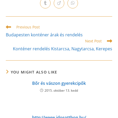
a
a
a
a
a
a
a
Opens
Opens
Opens
new
new
new
new
new
new
new
in
in
in
window
window
window
window
window
window
window
a
a
a
new
new
new
window
window
window
Read
Previous Post
more
Budapesten konténer árak és rendelés
articles
Next Post
Konténer rendelés Kistarcsa, Nagytarcsa, Kerepes
YOU MIGHT ALSO LIKE
Bőr és vászon gyerekcipők
2015. október 13. kedd
http://www.idosotthon.hu/