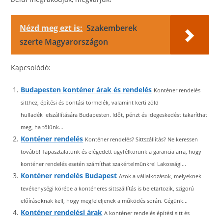
Nézd meg ezt is:
Szakemberek
szerte Magyarországon
Kapcsolódó:
Budapesten konténer árak és rendelés
Konténer rendelés
sitthez, építési és bontási törmelék, valamint kerti zöld
hulladék elszállítására Budapesten. Időt, pénzt és idegeskedést takaríthat
meg, ha tőlünk...
Konténer rendelés
Konténer rendelés? Sittszállítás? Ne keressen
tovább! Tapasztalatunk és elégedett ügyfélkörünk a garancia arra, hogy
konténer rendelés esetén számíthat szakértelmünkre! Lakossági...
Konténer rendelés Budapest
Azok a vállalkozások, melyeknek
tevékenységi körébe a konténeres sittszállítás is beletartozik, szigorú
előírásoknak kell, hogy megfeleljenek a működés során. Cégünk...
Konténer rendelési árak
A konténer rendelés építési sitt és