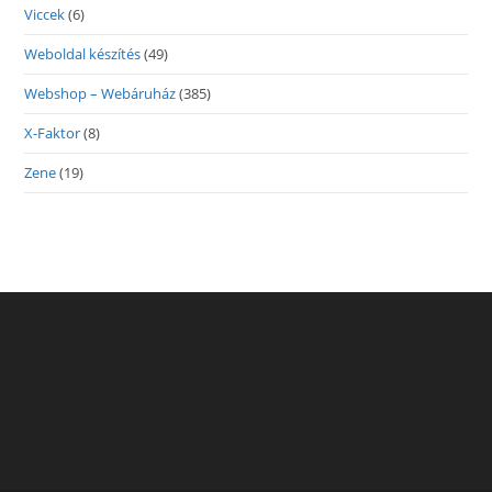
Viccek
(6)
Weboldal készítés
(49)
Webshop – Webáruház
(385)
X-Faktor
(8)
Zene
(19)