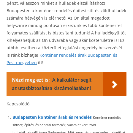
pénzt, válasszon minket a hulladék elszállításhoz!
Budapesten a konténer rendelés építési sitt és zöldhulladék
számára hétvégén is elérhető! Az Ön által megadott
helyszínre mindig pontosan érkezünk és több konténerrel
folyamatos szállítást is biztosítani tudunk! A hulladékgyűjtőt
kihelyezhetjük az Ön udvarába vagy akár közterületre is! Ez
utóbbi esetben a közterületfoglalási engedély beszerzését
is ránk bízhatja!
Konténer rendelés árak Budapesten és
Pest megyében
itt!
Nézd meg ezt is:
A kalkulátor segít
az utasbiztosítása kiszámolásában!
Kapcsolódó:
Budapesten konténer árak és rendelés
Konténer rendelés
sitthez, építési és bontási törmelék, valamint kerti zöld
hulladék elszállítására Budapesten. Időt, pénzt és idegeskedést takaríthat