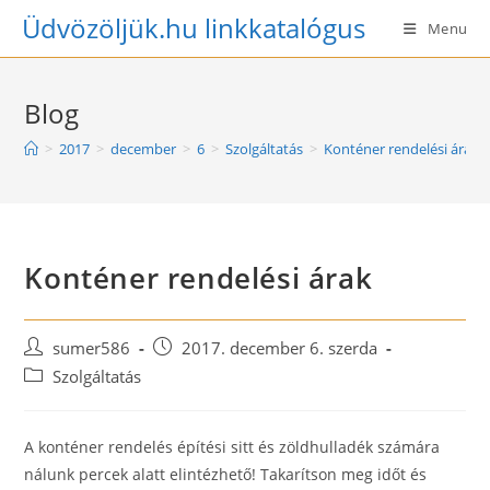
Skip
Üdvözöljük.hu linkkatalógus
Menu
to
content
Blog
>
2017
>
december
>
6
>
Szolgáltatás
>
Konténer rendelési árak
Konténer rendelési árak
Post
Post
sumer586
2017. december 6. szerda
author:
published:
Post
Szolgáltatás
category:
A konténer rendelés építési sitt és zöldhulladék számára
nálunk percek alatt elintézhető! Takarítson meg időt és