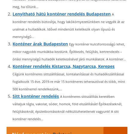
meg, ha tőlünk...
Lenyitható hátú konténer rendelés Budapesten
A
konténer rendelés biztosítja, hogy lakókörnyezetünkben ne vegyék át az
uralmat a hulladékok. Idővel mindenütt keletkezik olyan típusú és
mennyiségű...
Konténer árak Budapesten
Egy konténer kulcsfontosságú lehet,
mikor nagyobb munkákba kezdünk. Építkezés, felújítás, kertrendezés –
óriási mennyiségű hulladék keletkezésével járó munkálatok. A konténer...
Konténer rendelés Kistarcsa, Nagytarcsa, Kerepes
Cégünk konténeres sittszállítással, lomtalanítással és hulladékszállítással
foglalkozik 15 éve. 2019-re már 15 konténeres teherautóval és több, mint
500 konténerrel rendelkezünk,...
Sitt konténer rendelés
A konténeres sittszállítás keretében
vállaljuk tégla, vakolat, sóder, homok, föld elszállítását! Építkezéseknél,
felújításoknál, épületbontásoknál nélkülözhetetlenek vagyunk! A sitt
konténer rendelés...