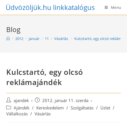
Skip
Üdvözöljük.hu linkkatalógus
Menu
to
content
Blog
>
2012
>
január
>
11
>
Vásárlás
>
Kulcstartó, egy olcsó reklámaj
Kulcstartó, egy olcsó
reklámajándék
Post
Post
ajandek
2012. január 11. szerda
author:
published:
Post
Ajándék
/
Kereskedelem
/
Szolgáltatás
/
Üzlet
/
category:
Vállalkozás
/
Vásárlás