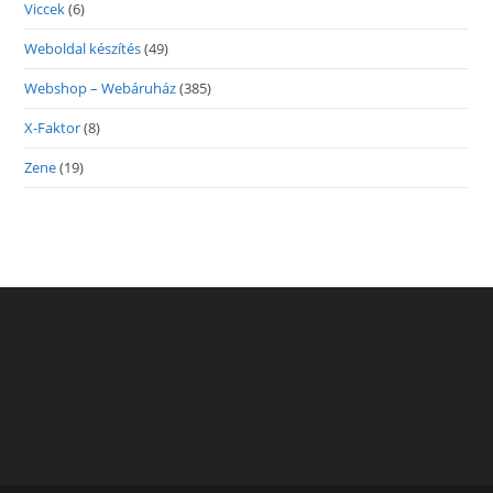
Viccek
(6)
Weboldal készítés
(49)
Webshop – Webáruház
(385)
X-Faktor
(8)
Zene
(19)