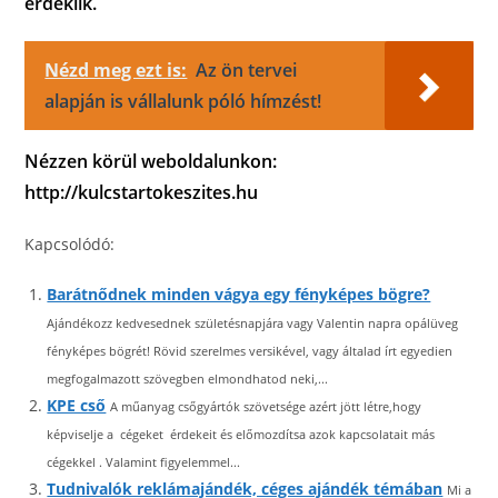
érdeklik.
Nézd meg ezt is:
Az ön tervei
alapján is vállalunk póló hímzést!
Nézzen körül weboldalunkon:
http://kulcstartokeszites.hu
Kapcsolódó:
Barátnődnek minden vágya egy fényképes bögre?
Ajándékozz kedvesednek születésnapjára vagy Valentin napra opálüveg
fényképes bögrét! Rövid szerelmes versikével, vagy általad írt egyedien
megfogalmazott szövegben elmondhatod neki,...
KPE cső
A műanyag csőgyártók szövetsége azért jött létre,hogy
képviselje a cégeket érdekeit és előmozdítsa azok kapcsolatait más
cégekkel . Valamint figyelemmel...
Tudnivalók reklámajándék, céges ajándék témában
Mi a