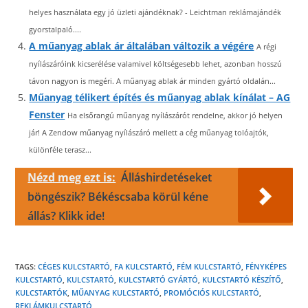
helyes használata egy jó üzleti ajándéknak? - Leichtman reklámajándék
gyorstalpaló....
A műanyag ablak ár általában változik a végére
A régi
nyílászáróink kicserélése valamivel költségesebb lehet, azonban hosszú
távon nagyon is megéri. A műanyag ablak ár minden gyártó oldalán...
Műanyag télikert építés és műanyag ablak kínálat – AG
Fenster
Ha elsőrangú műanyag nyílászárót rendelne, akkor jó helyen
jár! A Zendow műanyag nyílászáró mellett a cég műanyag tolóajtók,
különféle terasz...
Nézd meg ezt is:
Álláshirdetéseket
böngészik? Békéscsaba körül kéne
állás? Klikk ide!
TAGS:
CÉGES KULCSTARTÓ
,
FA KULCSTARTÓ
,
FÉM KULCSTARTÓ
,
FÉNYKÉPES
KULCSTARTÓ
,
KULCSTARTÓ
,
KULCSTARTÓ GYÁRTÓ
,
KULCSTARTÓ KÉSZÍTŐ
,
KULCSTARTÓK
,
MŰANYAG KULCSTARTÓ
,
PROMÓCIÓS KULCSTARTÓ
,
REKLÁMKULCSTARTÓ