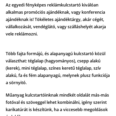
Az egyedi fényképes reklámkulcstartó kiválóan
alkalmas promóciós ajándéknak, vagy konferencia
ajándéknak is! Tökéletes ajándéktárgy, akár cégét,
vállalkozását, vendéglátó, vagy szálláshelyét akarja
vele reklámozni.
Több fajta formájú, és alapanyagú kulcstartó közül
választhat: téglalap (hagyományos), csepp alakú
(kerek), mini téglalap, színes keretű téglalap, szív
alakú, fa és fém alapanyagú, melynek plusz funkciója
a sörnyitó.
Műanyag kulcstartóinknak mindkét oldalát más-más
fotóval és szöveggel lehet kombinálni, igény szerint
karikatúrát is készítünk, ha a viccesebb megoldások