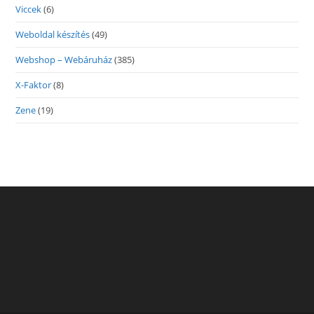
Viccek
(6)
Weboldal készítés
(49)
Webshop – Webáruház
(385)
X-Faktor
(8)
Zene
(19)