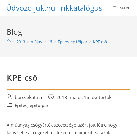
Skip
Üdvözöljük.hu linkkatalógus
Menu
to
content
Blog
>
2013
>
május
>
16
>
Építés, építőipar
>
KPE cső
KPE cső
Post
Post
borcsokattila
2013. május 16. csütörtök
author:
published:
Post
Építés, építőipar
category:
A műanyag csőgyártók szövetsége azért jött létre,hogy
képviselje a cégeket érdekeit és előmozdítsa azok