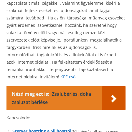
kapcsolatait más cégekkel . Valamint figyelemmel kíséri a
szakmai fejlesztéseket és újdonságokat amit tagjai
számára továbbad . Ha az ön társasága műanyag csöveket
gyárt érdemes szövetkeznie hozzánk, ha szeretné,hogy
valaki a törvény előtt vagy más esetleg nemzetközi
szervezetek előtt képviselje. portálunkon megtalálhatók a
tárgykörben friss híreink és az újdonságok is.
informálódhat tagjainkról is és a linkek által el is érheti
azok internet oldalát . Ha felkeltettem érdeklődését a
tematika iránt akkor terjengősebb tájékoztatásért a
internet oldalra invitálom!
KPE cső
Nézd meg ezt is:
Zsalubérlés, doka
zsaluzat bérlése
Kapcsolódó:
Szerver hoszting a Silihosttól
Több éve foglalkozunk szerver