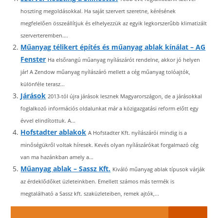
hoszting megoldásokkal. Ha saját szervert szeretne, kérésének
megfelelően összeállítjuk és elhelyezzük az egyik legkorszerűbb klimatizált
szerverteremben....
Műanyag télikert építés és műanyag ablak kínálat – AG
Fenster
Ha elsőrangú műanyag nyílászárót rendelne, akkor jó helyen
jár! A Zendow műanyag nyílászáró mellett a cég műanyag tolóajtók,
különféle terasz...
Járások
2013-tól újra járások lesznek Magyarországon, de a járásokkal
foglalkozó információs oldalunkat már a közigazgatási reform előtt egy
évvel elindítottuk. A...
Hofstadter ablakok
A Hofstadter Kft. nyílászárói mindig is a
minőségükről voltak híresek. Kevés olyan nyílászárókat forgalmazó cég
van ma hazánkban amely a...
Műanyag ablak – Sassz Kft.
Kiváló műanyag ablak típusok várják
az érdeklődőket üzleteinkben. Emellett számos más termék is
megtalálható a Sassz kft. szaküzleteiben, remek ajtók,...