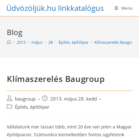
Skip
Üdvözöljük.hu linkkatalógus
Menu
to
content
Blog
>
2013
>
május
>
28
>
Építés, építőipar
>
Klímaszerelés Baugroup
Klímaszerelés Baugroup
Post
Post
baugroup
2013. május 28. kedd
author:
published:
Post
Építés, építőipar
category:
Vállalatunk már lassan több, mint 20 éve van jelen a Magyar
építőpiacon. Számunkra kiemelkedően fontos ügyfeleink