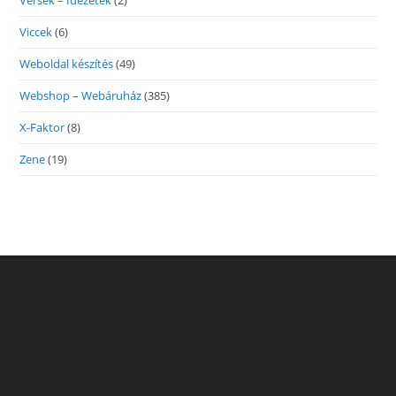
Versek – Idézetek
(2)
Viccek
(6)
Weboldal készítés
(49)
Webshop – Webáruház
(385)
X-Faktor
(8)
Zene
(19)