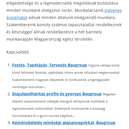
elégedettsége és a legmodernebb megoldások biztosítása
minden munkánk elvégzése során. Munkatársaink
ingyenes
árajánlatot
adnak minden általunk elvégzendő munkára.
Szakembereink komoly szakmai tapasztalattal rendelkeznek
és készséggel állnak rendelkezésre a hét bármely
munkanapján Magyarország egész területén.
Kapcsolódó:
Festés, Tapétázás, Tervezés Baugroup
Cégünk vállalja belső-
külső felületek festését, tapétázást illetve annak stílusbeli megtervezését.
Szakembereink magasan képzettek és törekszenek a legmagasabb
minőséget biztosítani...
Duguláselhárítás profin és gyorsan Baugroup
Magasan
képzett szakembereink vállalják eldugult lefolyóinak tisztítását a
legmodernebb eszközökkel. Embereink törekszenek a tisztaság
fönntartására és a gyors munka végzésre....
Kéménybélelés minőségi alapanyagokkal, Baugroup