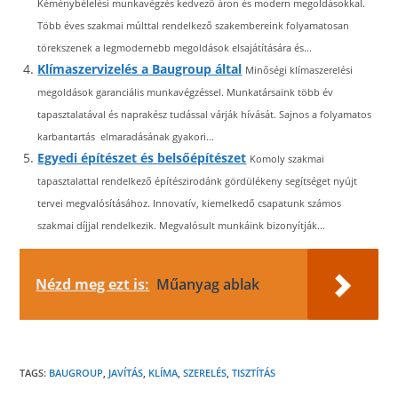
Kéménybélelési munkavégzés kedvező áron és modern megoldásokkal.
Több éves szakmai múlttal rendelkező szakembereink folyamatosan
törekszenek a legmodernebb megoldások elsajátítására és...
Klímaszervizelés a Baugroup által
Minőségi klímaszerelési
megoldások garanciális munkavégzéssel. Munkatársaink több év
tapasztalatával és naprakész tudással várják hívását. Sajnos a folyamatos
karbantartás elmaradásának gyakori...
Egyedi építészet és belsőépítészet
Komoly szakmai
tapasztalattal rendelkező építészirodánk gördülékeny segítséget nyújt
tervei megvalósításához. Innovatív, kiemelkedő csapatunk számos
szakmai díjjal rendelkezik. Megvalósult munkáink bizonyítják...
Nézd meg ezt is:
Műanyag ablak
TAGS:
BAUGROUP
,
JAVÍTÁS
,
KLÍMA
,
SZERELÉS
,
TISZTÍTÁS