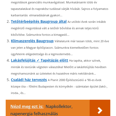
megoldások garanciális munkavégzéssel. Munkatársaink több év
tapasztalatával és naprakész tudással várják hívását. Sajnos a folyamatos
karbantartás elmaradásának gyakori...
Tetőtérbeépítés Baugroup által
Az utóbbi évek során inkább
megtérülő megoldássá vált a tetőtér bővítése és annak teljes körű
kibővítése. Számunkra fontos a kimagasló...
Klímaszerelés Baugroup
Vállalatunk már lassan több, mint 20 éve
van jelen a Magyar építőpiacon. Számunkra kiemelkedően fontos
ügyfeleink elégedettsége és a legmodernebb...
Lakásfelújítás ✓ Tapétázás előtt
Ha tapéta, akkor színek,
minták és textúrák végtelen választéka! Mielőtt a lakásfelújítás hevében
megrohamoznánk az üzleteket és hazatérve máris nekilátnánk...
Családi ház tervezés
A Planit 2000 Építészstúdió a '90-es évek
közepe óta – főként Budapesten és környékén - számtalan épület (lakó-,
iroda-, és...
Nézd meg ezt is:
Napkollektor,
napenergia felhasználás