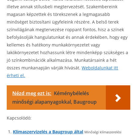
illetve annak stílusbeli megtervezését. Szakembereink
magasan képzettek és törekszenek a legmagasabb
minőséget biztosítani ügyfeleink részére. A belső terek
színvilágának megtervezése roppant fontos, hisz a színek
befolyásolják hangulatunkat és annak érdekében, hogy egy
kellemes és hatékony munkakörnyezetet vagy
lakókörnyezetet hozhassunk létre mindenképp szükséges a
jó színkombinációk alkalmazása. Munkatársaink a hét
összes munkanapján várják hívását.
Weboldalunkat itt
érheti el.
Nézd meg ezt is:
Kéménybélelés
minőségi alapanyagokkal, Baugroup
Kapcsolódó:
Klímaszervizelés a Baugroup által
Minőségi klímaszerelési