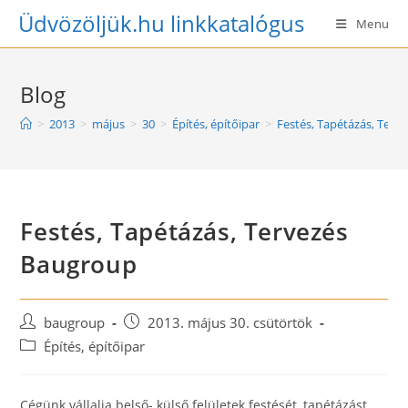
Skip
Üdvözöljük.hu linkkatalógus
Menu
to
content
Blog
>
2013
>
május
>
30
>
Építés, építőipar
>
Festés, Tapétázás, Terv
Festés, Tapétázás, Tervezés
Baugroup
Post
Post
baugroup
2013. május 30. csütörtök
author:
published:
Post
Építés, építőipar
category:
Cégünk vállalja belső- külső felületek festését, tapétázást