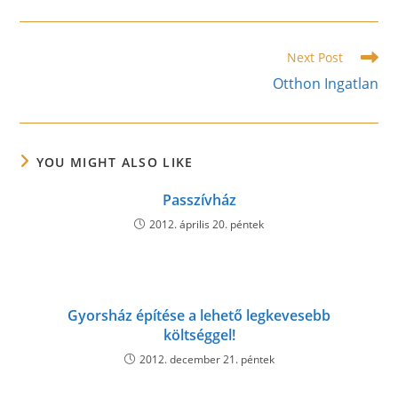
a
a
a
new
new
new
window
window
window
Read
Next Post
more
Otthon Ingatlan
articles
YOU MIGHT ALSO LIKE
Passzívház
2012. április 20. péntek
Gyorsház építése a lehető legkevesebb
költséggel!
2012. december 21. péntek