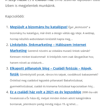
ízben is megjelentek munkáink.
Kapcsolódó:
Megújult a bizomány.hu katalógus!
Éjjel „átöltözött” a
bizomány.hu katalógus, már érett a design váltás egy ideje. A weblap,
honlap készítés weboldalam kinézetét kapta meg,...
Linképítés, linkmarketing – Hálószem Internet
Marketing
Szeretné növelni az oldalára mutató linkek számát?
Keressen minket bizalommal! A linképítés nem csak látogatókat hoz,
hanem növeli az oldalunk...
Elkapott pillanatok blog – Családi fotózás – Képek,
fotók
Gömbölyödő pocak, ráncos kis talpak, csodálkozó babaszemek?
Örökítsd meg családod legszebb pillanatait! Babafotózással,
gyermekfotózással, családi és kismama fotózással kapcsolatban hívj...
Ez a családi ház volt a 2021-es év legszebbje
2008 óta vált
hivatalossá a Év háza díj, melyet minden évben adott kategóriákra
bontanak, jelentkezni pedig mindig május 19.-ig lehet....