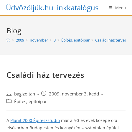
Skip
Üdvözöljük.hu linkkatalógus
Menu
to
content
Blog
>
2009
>
november
>
3
>
Építés, építőipar
>
Családi ház tervezés
Családi ház tervezés
Post
Post
bagizoltan
2009. november 3. kedd
author:
published:
Post
Építés, építőipar
category:
A
Planit 2000 Építészstúdió
már a ’90-es évek közepe óta –
elsősorban Budapesten és környékén – számtalan épület