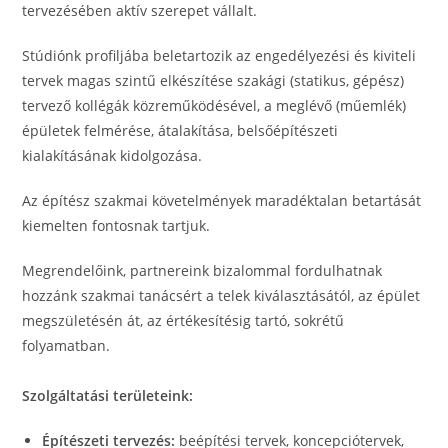
tervezésében aktív szerepet vállalt.
Stúdiónk profiljába beletartozik az engedélyezési és kiviteli
tervek magas szintű elkészítése szakági (statikus, gépész)
tervező kollégák közreműködésével, a meglévő (műemlék)
épületek felmérése, átalakítása, belsőépítészeti
kialakításának kidolgozása.
Az építész szakmai követelmények maradéktalan betartását
kiemelten fontosnak tartjuk.
Megrendelőink, partnereink bizalommal fordulhatnak
hozzánk szakmai tanácsért a telek kiválasztásától, az épület
megszületésén át, az értékesítésig tartó, sokrétű
folyamatban.
Szolgáltatási területeink:
Építészeti tervezés:
beépítési tervek, koncepciótervek,