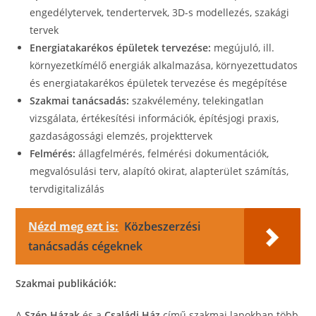
engedélytervek, tendertervek, 3D-s modellezés, szakági
tervek
Energiatakarékos épületek tervezése:
megújuló, ill.
környezetkímélő energiák alkalmazása, környezettudatos
és energiatakarékos épületek tervezése és megépítése
Szakmai tanácsadás:
szakvélemény, telekingatlan
vizsgálata, értékesítési információk, építésjogi praxis,
gazdaságossági elemzés, projekttervek
Felmérés:
állagfelmérés, felmérési dokumentációk,
megvalósulási terv, alapító okirat, alapterület számítás,
tervdigitalizálás
Nézd meg ezt is:
Közbeszerzési
tanácsadás cégeknek
Szakmai publikációk:
A
Szép Házak
és a
Családi Ház
című szakmai lapokban több