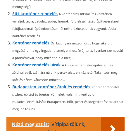
mennyiségű...
Sitt konténer rendelés
A konténeres sittszállítás keretében
vállaljuk tégla, vakolat, sóder, homok, föld elszállítását! Építkezéseknél,
felújításoknál, épületbontásoknál nélkülözhetetlenek vagyunk! A sitt
konténer rendelés...
Konténer rendelés
Ön bizonyára nagyon örül, hogy sikerült
megvásárolnia egy ingatlant, amelyet most felújítana. Ilyenkor szembesül
a problémával, hogy miként oldja meg...
Konténer rendelési árak
A konténer rendelés építési sitt és
zöldhulladék számára nálunk percek alatt elintézhető! Takarítson meg
időt és pénzt, válasszon minket a...
Budapesten konténer árak és rendelés
Konténer rendelés
sitthez, építési és bontási törmelék, valamint kerti zöld
hulladék elszállítására Budapesten. Időt, pénzt és idegeskedést takaríthat
meg, ha tőlünk...
Nézd meg ezt is:
Vízipipa tőlünk,