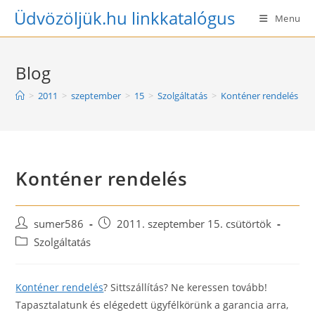
Skip
Üdvözöljük.hu linkkatalógus
Menu
to
content
Blog
>
2011
>
szeptember
>
15
>
Szolgáltatás
>
Konténer rendelés
Konténer rendelés
Post
Post
sumer586
2011. szeptember 15. csütörtök
author:
published:
Post
Szolgáltatás
category:
Konténer rendelés
? Sittszállítás? Ne keressen tovább!
Tapasztalatunk és elégedett ügyfélkörünk a garancia arra,