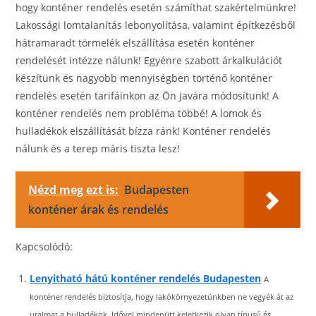
hogy konténer rendelés esetén számíthat szakértelmünkre!
Lakossági lomtalanítás lebonyolítása, valamint építkezésből
hátramaradt törmelék elszállítása esetén konténer
rendelését intézze nálunk! Egyénre szabott árkalkulációt
készítünk és nagyobb mennyiségben történő konténer
rendelés esetén tarifáinkon az Ön javára módosítunk! A
konténer rendelés nem probléma többé! A lomok és
hulladékok elszállítását bízza ránk! Konténer rendelés
nálunk és a terep máris tiszta lesz!
Nézd meg ezt is:
Budapesten
konténer árak és rendelés
Kapcsolódó:
Lenyitható hátú konténer rendelés Budapesten
A
konténer rendelés biztosítja, hogy lakókörnyezetünkben ne vegyék át az
uralmat a hulladékok. Idővel mindenütt keletkezik olyan típusú és