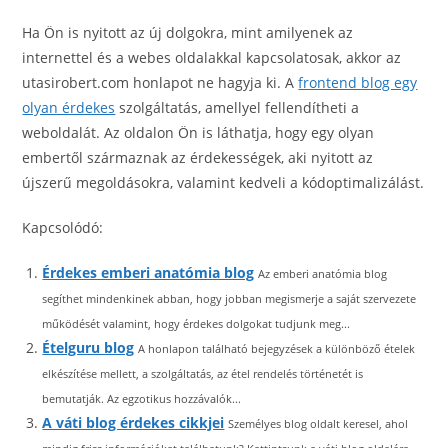
Ha Ön is nyitott az új dolgokra, mint amilyenek az
internettel és a webes oldalakkal kapcsolatosak, akkor az
utasirobert.com honlapot ne hagyja ki. A
frontend blog egy
olyan érdekes
szolgáltatás, amellyel fellendítheti a
weboldalát. Az oldalon Ön is láthatja, hogy egy olyan
embertől származnak az érdekességek, aki nyitott az
újszerű megoldásokra, valamint kedveli a kódoptimalizálást.
Kapcsolódó:
Érdekes emberi anatómia blog
Az emberi anatómia blog
segíthet mindenkinek abban, hogy jobban megismerje a saját szervezete
működését valamint, hogy érdekes dolgokat tudjunk meg...
Ételguru blog
A honlapon található bejegyzések a különböző ételek
elkészítése mellett, a szolgáltatás, az étel rendelés történetét is
bemutatják. Az egzotikus hozzávalók...
A váti blog érdekes cikkjei
Személyes blog oldalt keresel, ahol