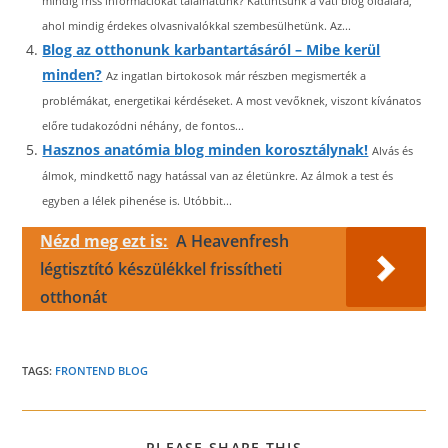
mindig friss információkat találhatunk? Kattintsunk a váti blog oldalára,
ahol mindig érdekes olvasnivalókkal szembesülhetünk. Az...
Blog az otthonunk karbantartásáról – Mibe kerül
minden?
Az ingatlan birtokosok már részben megismerték a
problémákat, energetikai kérdéseket. A most vevőknek, viszont kívánatos
előre tudakozódni néhány, de fontos...
Hasznos anatómia blog minden korosztálynak!
Alvás és
álmok, mindkettő nagy hatással van az életünkre. Az álmok a test és
egyben a lélek pihenése is. Utóbbit...
Nézd meg ezt is:
A Heavenfresh
légtisztító készülékkel frissítheti
otthonát
TAGS:
FRONTEND BLOG
SHARE
PLEASE SHARE THIS