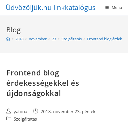
Skip
Üdvözöljük.hu linkkatalógus
Menu
to
content
Blog
>
2018
>
november
>
23
>
Szolgáltatás
>
Frontend blog érdekess
Frontend blog
érdekességekkel és
újdonságokkal
Post
Post
yatooa
2018. november 23. péntek
author:
published:
Post
Szolgáltatás
category: