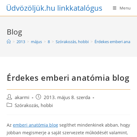
Skip
Üdvözöljük.hu linkkatalógus
Menu
to
content
Blog
>
2013
>
május
>
8
>
Szórakozás, hobbi
>
Érdekes emberi anatóm
Érdekes emberi anatómia blog
Post
Post
akarmi
2013. május 8. szerda
author:
published:
Post
Szórakozás, hobbi
category:
Az
emberi anatómia blog
segíthet mindenkinek abban, hogy
jobban megismerje a saját szervezete működését valamint,