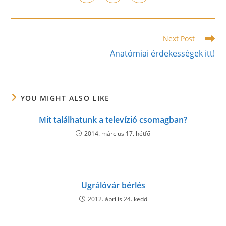
in
in
in
window
window
window
window
window
window
window
a
a
a
new
new
new
window
window
window
Read
Next Post
more
Anatómiai érdekességek itt!
articles
YOU MIGHT ALSO LIKE
Mit találhatunk a televízió csomagban?
2014. március 17. hétfő
Ugrálóvár bérlés
2012. április 24. kedd