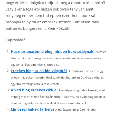
hogy érdekes dolgokat tudjunk meg a csontokról, izmokról
vagy akár a fogakról hiszen sok olyan tény van amit
rengeteg ember nem tud éppen ezért honlapunkkal
próbájuk felnyitni az emberek szemét. Kattintson ránk
bátran és böngésszen cikkeink között.
Kapcsolódó:
Hasznos anatómia blog minden korosztálynak!
Alvás és
álmok, mindkettő nagy hatással van az életünkre. Az álmok a test és
egyben a lélek pihenése is. Utóbbit...
Érdekes blog az aikido világáról
Hochstrasser Norbert, vagy
ahogy még sokan ismerik, Hosi az Aikido Shurenkan Dojo alapítója, és
egyúttal vezetője azzal a céllal vezeti...
A váti blog érdekes cikkjei
Személyes blog oldalt keresel, ahol
mindig friss információkat találhatunk? Kattintsunk a váti blog oldalára,
ahol mindig érdekes olvasnivalókkal szembesülhetünk. Az...
Minőségi linkek tárhelye
A Hálószem linkgyűjteményben