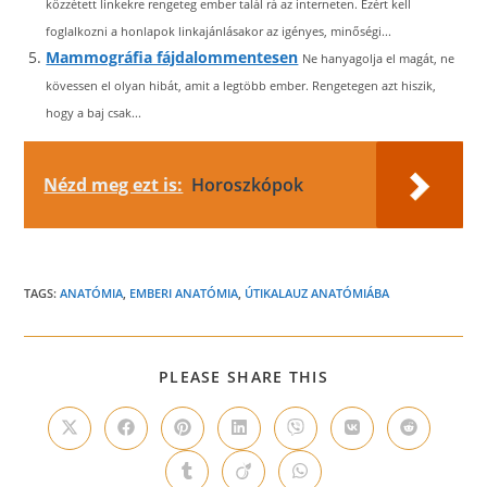
közzétett linkekre rengeteg ember talál rá az interneten. Ezért kell
foglalkozni a honlapok linkajánlásakor az igényes, minőségi...
Mammográfia fájdalommentesen
Ne hanyagolja el magát, ne
kövessen el olyan hibát, amit a legtöbb ember. Rengetegen azt hiszik,
hogy a baj csak...
Nézd meg ezt is:
Horoszkópok
TAGS:
ANATÓMIA
,
EMBERI ANATÓMIA
,
ÚTIKALAUZ ANATÓMIÁBA
SHARE
PLEASE SHARE THIS
THIS
CONTENT
Opens
Opens
Opens
Opens
Opens
Opens
Opens
in
in
in
in
in
in
in
a
a
a
a
a
a
a
Opens
Opens
Opens
new
new
new
new
new
new
new