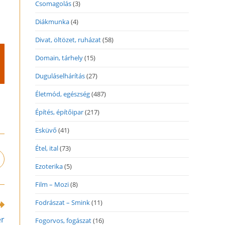
Csomagolás
(3)
Diákmunka
(4)
Divat, öltözet, ruházat
(58)
Domain, tárhely
(15)
Duguláselhárítás
(27)
Életmód, egészség
(487)
Építés, építőipar
(217)
Esküvő
(41)
Étel, ital
(73)
pens
Ezoterika
(5)
n
ew
Film – Mozi
(8)
indow
Fodrászat – Smink
(11)
er
Fogorvos, fogászat
(16)