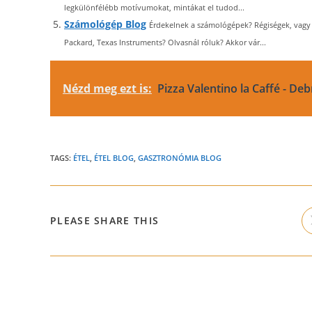
legkülönfélébb motívumokat, mintákat el tudod...
Számológép Blog
Érdekelnek a számológépek? Régiségek, vagy 
Packard, Texas Instruments? Olvasnál róluk? Akkor vár...
Nézd meg ezt is:
Pizza Valentino la Caffé - Deb
TAGS:
ÉTEL
,
ÉTEL BLOG
,
GASZTRONÓMIA BLOG
SHARE
PLEASE SHARE THIS
THIS
CONTENT
Read
more
articles