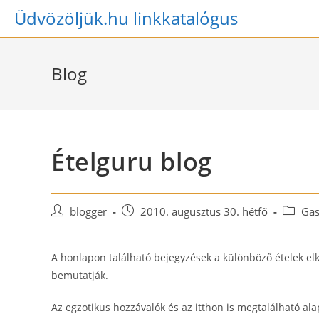
Skip
Üdvözöljük.hu linkkatalógus
to
content
Blog
Ételguru blog
Post
Post
Post
blogger
2010. augusztus 30. hétfő
Gas
author:
published:
categor
A honlapon található bejegyzések a különböző ételek elkés
bemutatják.
Az egzotikus hozzávalók és az itthon is megtalálható al