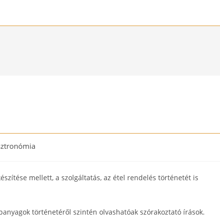
ztronómia
y:
zítése mellett, a szolgáltatás, az étel rendelés történetét is
apanyagok történetéről szintén olvashatóak szórakoztató írások.