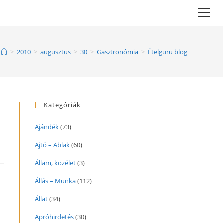
Vie
web
Me
>
2010
>
augusztus
>
30
>
Gasztronómia
>
Ételguru blog
Kategóriák
Ajándék
(73)
Ajtó – Ablak
(60)
Állam, közélet
(3)
Állás – Munka
(112)
Állat
(34)
Apróhirdetés
(30)