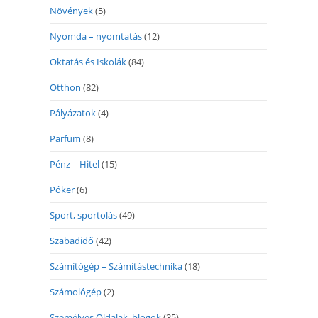
Növények
(5)
Nyomda – nyomtatás
(12)
Oktatás és Iskolák
(84)
Otthon
(82)
Pályázatok
(4)
Parfüm
(8)
Pénz – Hitel
(15)
Póker
(6)
Sport, sportolás
(49)
Szabadidő
(42)
Számítógép – Számítástechnika
(18)
Számológép
(2)
Személyes Oldalak, blogok
(35)