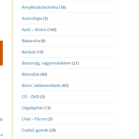
Árnyékolástechnika
(18)
Asztrológia
(5)
Autó – Motor
(160)
Babaruha
(8)
Bankok
(10)
Biztonság, vagyonvédelem
(21)
Biztosítás
(80)
Bútor, lakberendezés
(65)
CD – DVD
(3)
Cégalapítás
(13)
Chat – Fórum
(3)
ge
Család, gyerek
(28)
 a