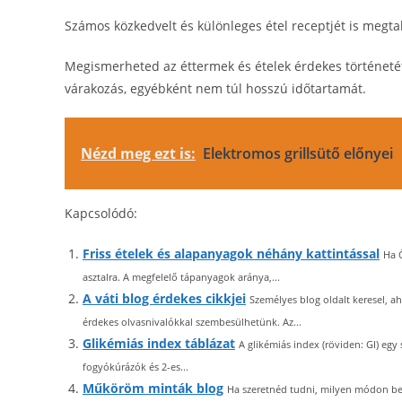
Számos közkedvelt és különleges étel receptjét is megtal
Megismerheted az éttermek és ételek érdekes történetét 
várakozás, egyébként nem túl hosszú időtartamát.
Nézd meg ezt is:
Elektromos grillsütő előnyei
Kapcsolódó:
Friss ételek és alapanyagok néhány kattintással
Ha 
asztalra. A megfelelő tápanyagok aránya,...
A váti blog érdekes cikkjei
Személyes blog oldalt keresel, ah
érdekes olvasnivalókkal szembesülhetünk. Az...
Glikémiás index táblázat
A glikémiás index (röviden: GI) egy
fogyókúrázók és 2-es...
Műköröm minták blog
Ha szeretnéd tudni, milyen módon be