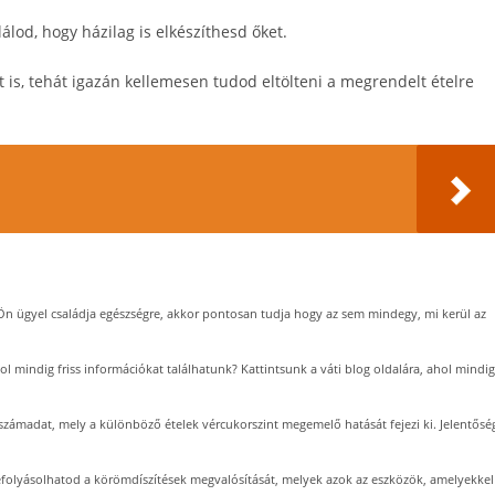
álod, hogy házilag is elkészíthesd őket.
is, tehát igazán kellemesen tudod eltölteni a megrendelt ételre
Ön ügyel családja egészségre, akkor pontosan tudja hogy az sem mindegy, mi kerül az
ol mindig friss információkat találhatunk? Kattintsunk a váti blog oldalára, ahol mindig
 számadat, mely a különböző ételek vércukorszint megemelő hatását fejezi ki. Jelentősé
folyásolhatod a körömdíszítések megvalósítását, melyek azok az eszközök, amelyekkel