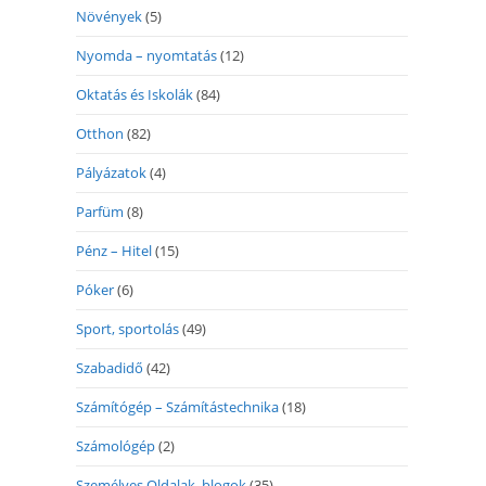
Növények
(5)
Nyomda – nyomtatás
(12)
Oktatás és Iskolák
(84)
Otthon
(82)
Pályázatok
(4)
Parfüm
(8)
Pénz – Hitel
(15)
Póker
(6)
Sport, sportolás
(49)
Szabadidő
(42)
Számítógép – Számítástechnika
(18)
Számológép
(2)
Személyes Oldalak, blogok
(35)