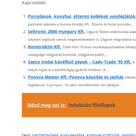
Kapcsolódó:
Porcelánok, konyhai, éttermi kellékek vendéglátó
partnerei számára a Hunnia Kristály Kft. Éttermi és hotel porcelán,...
Seltronic 2000 Hungary Kft.
Cégünk főként elektronikai alak
szívesen segítünk szervíz megkeresésekben is. Cégünk megoldáűst tud
Konstruktív Kft.
Több mint 10 éves munkatapasztalattal vállalj
vastagságú műgyanta burkolat, műgyanta padló,...
Saeco irodai kávéfőző gépek – Cady-Trade ’95 Kft.
A 
helyet foglal el a kávéfőzőgép gyártók körében. A...
Ponyva Mester Kft.-Ponyva készítés és javítás
Vállalk
foglalkozik. A ponyva – és sátor termékeinken túl vállaljuk...
Nézd meg ezt is:
Indukciós főzőlapok
TAGS:
GASZTRONÓMIA
,
KONYHAGÉPEK
,
KONYHAI ESZKÖZÖK
,
VENDÉGL