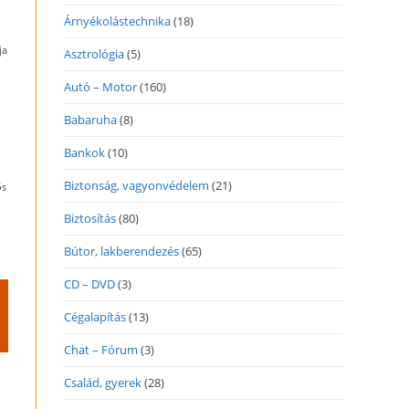
Árnyékolástechnika
(18)
ja
Asztrológia
(5)
Autó – Motor
(160)
Babaruha
(8)
Bankok
(10)
Biztonság, vagyonvédelem
(21)
ős
Biztosítás
(80)
Bútor, lakberendezés
(65)
CD – DVD
(3)
Cégalapítás
(13)
Chat – Fórum
(3)
Család, gyerek
(28)