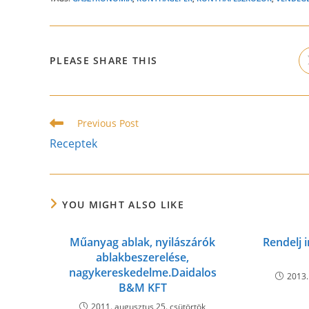
SHARE
PLEASE SHARE THIS
THIS
CONTENT
Read
Previous Post
more
Receptek
articles
YOU MIGHT ALSO LIKE
Műanyag ablak, nyilászárók
Rendelj 
ablakbeszerelése,
nagykereskedelme.Daidalos
2013.
B&M KFT
2011. augusztus 25. csütörtök