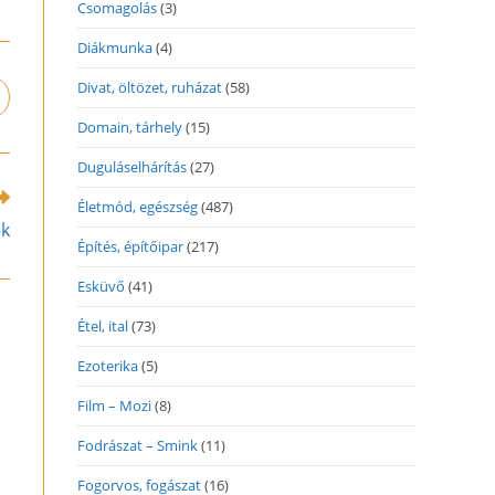
Csomagolás
(3)
Diákmunka
(4)
Divat, öltözet, ruházat
(58)
pens
n
Domain, tárhely
(15)
ew
indow
Duguláselhárítás
(27)
Életmód, egészség
(487)
ek
Építés, építőipar
(217)
Esküvő
(41)
Étel, ital
(73)
Ezoterika
(5)
Film – Mozi
(8)
Fodrászat – Smink
(11)
Fogorvos, fogászat
(16)