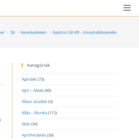
Vie
web
Me
er
>
28
>
Kereskedelem
>
Gasztro Cél Kft – Konyhafelszerelés
Kategóriák
Ajándék
(73)
Ajtó – Ablak
(60)
Állam, közélet
(3)
Állás – Munka
(112)
i
Állat
(34)
Apróhirdetés
(30)