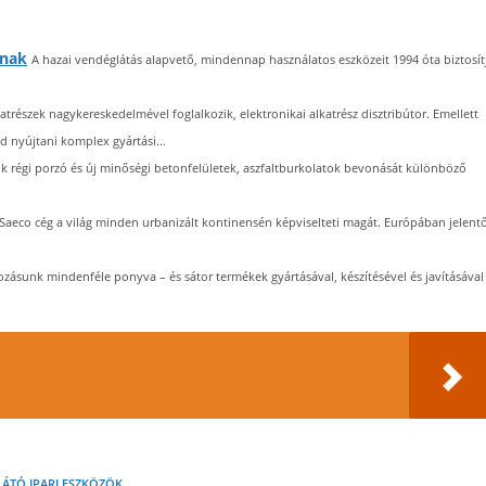
knak
A hazai vendéglátás alapvető, mindennap használatos eszközeit 1994 óta biztosít
atrészek nagykereskedelmével foglalkozik, elektronikai alkatrész disztribútor. Emellett
 nyújtani komplex gyártási...
uk régi porzó és új minőségi betonfelületek, aszfaltburkolatok bevonását különböző
Saeco cég a világ minden urbanizált kontinensén képviselteti magát. Európában jelent
ozásunk mindenféle ponyva – és sátor termékek gyártásával, készítésével és javításával
ÁTÓ IPARI ESZKÖZÖK