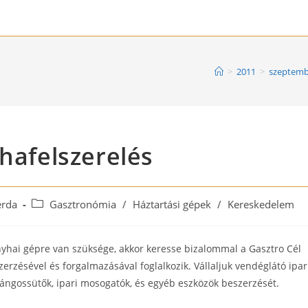
>
2011
>
szeptemb
yhafelszerelés
Post
erda
Gasztronómia
/
Háztartási gépek
/
Kereskedelem
category:
nyhai gépre van szüksége, akkor keresse bizalommal a Gasztro Cél
erzésével és forgalmazásával foglalkozik. Vállaljuk vendéglátó ipar
lángossütők, ipari mosogatók, és egyéb eszközök beszerzését.