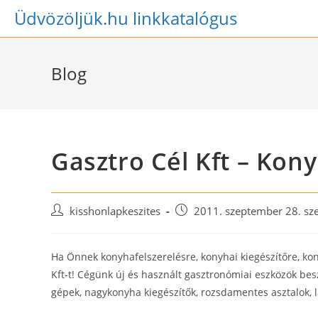
Skip
Üdvözöljük.hu linkkatalógus
to
content
Blog
Gasztro Cél Kft – Kon
Post
Post
kisshonlapkeszites
2011. szeptember 28. sz
author:
published:
Ha Önnek konyhafelszerelésre, konyhai kiegészítőre, ko
Kft-t! Cégünk új és használt gasztronómiai eszközök besz
gépek, nagykonyha kiegészítők, rozsdamentes asztalok, 